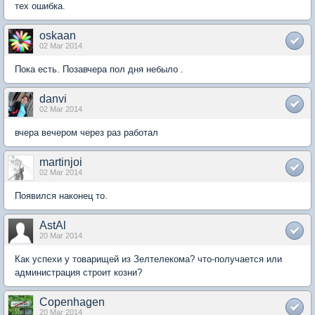
тех ошибка.
oskaan
02 Mar 2014
Пока есть. Позавчера пол дня небыло .
danvi
02 Mar 2014
вчера вечером через раз работал
martinjoi
02 Mar 2014
Появился наконец то.
AstAl
20 Mar 2014
Как успехи у товарищей из Зелтелекома? что-получается или
администрация строит козни?
Copenhagen
20 Mar 2014