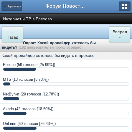
Форум Новостройки
← Брёхово
Интернет и ТВ в Брехово
«
Вперед
Назад
»
Опрос: Какой провайдер хотелось бы
видеть?
(182 пользователей проголосовало)
Какой провайдер хотелось бы видеть в Брехово
Beeline
(59 голосов [25.99%])
MTS
(13 голосов [5.73%])
NetByNet
(29 голосов [12.78%])
Akado
(42 голосов [18.50%])
OnLime
(60 голосов [26.43%])