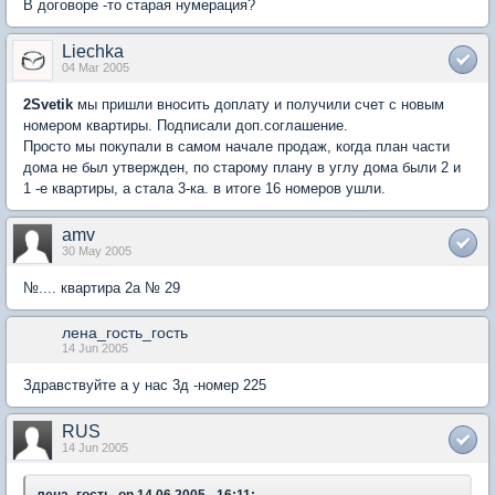
В договоре -то старая нумерация?
Liechka
04 Mar 2005
2Svetik
мы пришли вносить доплату и получили счет с новым
номером квартиры. Подписали доп.соглашение.
Просто мы покупали в самом начале продаж, когда план части
дома не был утвержден, по старому плану в углу дома были 2 и
1 -е квартиры, а стала 3-ка. в итоге 16 номеров ушли.
amv
30 May 2005
№.... квартира 2а № 29
лена_гость_гость
14 Jun 2005
Здравствуйте а у нас 3д -номер 225
RUS
14 Jun 2005
лена_гость, on 14.06.2005 - 16:11: