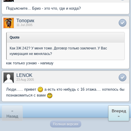
Подъясните... Бриз - это что, где и когда?
Топорик
11 Jul 2005
Quote
Как 3Ж 242? У меня тоже. Договор только заключил. У Вас
нумерация не менялась?
как только узнаю - напишу
LENOK
23 Aug 2005
Люди...... привет
а есть кто нибудь с 16 этажа.... хотелось бы
познакомиться с вами
«
Вперед
Назад
»
Полная версия