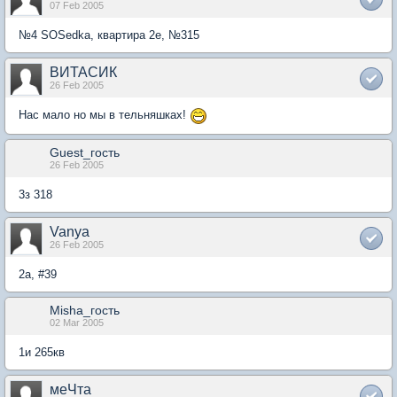
07 Feb 2005
№4 SOSedka, квартира 2е, №315
ВИТАСИК
26 Feb 2005
Нас мало но мы в тельняшках!
Guest_гость
26 Feb 2005
3з 318
Vanya
26 Feb 2005
2a, #39
Misha_гость
02 Mar 2005
1и 265кв
меЧта