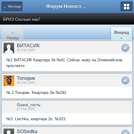
Форум Новостройки
← Мытищи
БРИЗ Сколько нас!
«
Вперед
Назад
»
ВИТАСИК
05 Feb 2005
№1 ВИТАСИК Квартира 3б №41. Сейчас живу на Олимпийском
проспекте.
Топорик
05 Feb 2005
№ 2 Топорик. Квартира 3ж №242.
Guest_гость
07 Feb 2005
№3. Liechka, квартира 2е, №323.
SOSedka