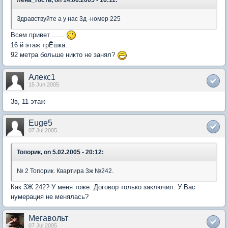
Здравствуйте а у нас 3д -номер 225
Всем привет ......
16 й этаж трЁшка...
92 метра больше никто не занял?
Алекс1
15 Jun 2005
3в, 11 этаж
Euge5
07 Jul 2005
Топорик, on 5.02.2005 - 20:12:
№ 2 Топорик. Квартира 3ж №242.
Как 3Ж 242? У меня тоже. Договор только заключил. У Вас
нумерация не менялась?
Мегавольт
07 Jul 2005