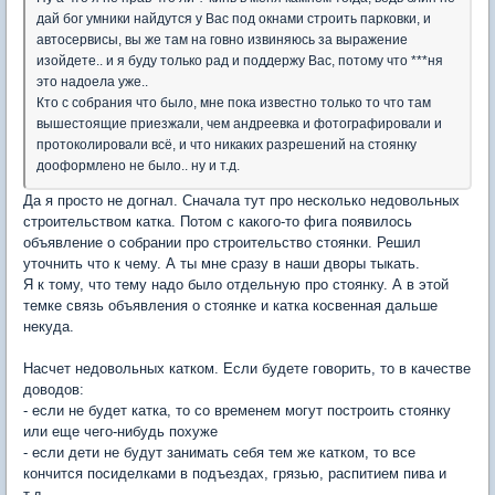
дай бог умники найдутся у Вас под окнами строить парковки, и
автосервисы, вы же там на говно извиняюсь за выражение
изойдете.. и я буду только рад и поддержу Вас, потому что ***ня
это надоела уже..
Кто с собрания что было, мне пока известно только то что там
вышестоящие приезжали, чем андреевка и фотографировали и
протоколировали всё, и что никаких разрешений на стоянку
дооформлено не было.. ну и т.д.
Да я просто не догнал. Сначала тут про несколько недовольных
строительством катка. Потом с какого-то фига появилось
объявление о собрании про строительство стоянки. Решил
уточнить что к чему. А ты мне сразу в наши дворы тыкать.
Я к тому, что тему надо было отдельную про стоянку. А в этой
темке связь объявления о стоянке и катка косвенная дальше
некуда.
Насчет недовольных катком. Если будете говорить, то в качестве
доводов:
- если не будет катка, то со временем могут построить стоянку
или еще чего-нибудь похуже
- если дети не будут занимать себя тем же катком, то все
кончится посиделками в подъездах, грязью, распитием пива и
т.д.