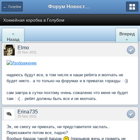
Форум Новостройки
← Голубое
Хоккейная коробка в Голубом
«
Вперед
Назад
»
Elmo
25 Nov 2011
надеюсь будут все, в том числе и наши ребята и молчать не
будет никто.. а то только на форумах и в приватах горазды : -))
сам завтра в сутки поэтому очень сожаленю что меня не будет
там : -(... ребят должны быть все и не молчать.
Erina735
25 Nov 2011
Эх, не смогу ни приехать, ни представителя заслать..
Перескажите потом все, ладно?
Вообще бардак такой бардак
(призывов жечь и громить не