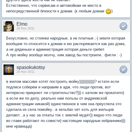
Естественно, что сервисам и автомойкам не место в
непосредственной близости к домам. (к любым домам
)
Elmo
26 Nov 2011
Безусловно, но стоянки народные, а не платные ;-) земля которая
вообщем то относится к домам и ею распоряжается как раз дома,
а не дяденьки и администрация которая деньги гребет.
А про мойку вообще молчу, хим.завод бы построили.. фигли : -)
spasokukotsy
26 Nov 2011
в жилом массиве хотят построить мойку)))))))))))))? кстати если
подписи соберем и направим в адм, что люди против, вот
интересно прикроют ли строительство?))) с катком же прокатило)
а если же по делу, реально нам пользы от андреевской
администрации никакой) единственное в чем она преуспела это
сделала из села помойку...в зельбао чет хоть для жильцов
делают...а у нас за откаты ток с землей мудят)) видно что люди
во главе работают по совести) настоящие народные избранники)))
мне нравицца)