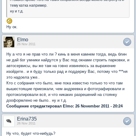
тему катка например.
ну и т.д.
Ну ок.
Elmo
26 Nov 2011
Ну а что я не прав что ли ? кинь в меня камнем тогда, ведь блин
не дай бог умники найдутся у Вас под окнами строить парковки, и
автосервисы, вы же там на говно извиняюсь за выражение
изойдете.. и я буду только рад и поддержу Вас, потому что ***ня
это надоела уже..
Кто с собрания что было, мне пока известно только то что там
вышестоящие приезжали, чем андреевка и фотографировали и
протоколировали всё, и что никаких разрешений на стоянку
дооформлено не было.. ну и т.д.
Сообщение отредактировал Elmo: 26 November 2011 - 20:24
Erina735
26 Nov 2011
Ну что, будет что-нибудь?