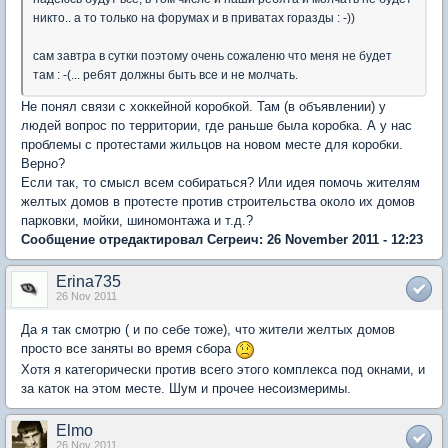
никто.. а то только на форумах и в приватах горазды : -))
сам завтра в сутки поэтому очень сожаленю что меня не будет
там : -(... ребят должны быть все и не молчать.
Не понял связи с хоккейной коробкой. Там (в объявлении) у
людей вопрос по территории, где раньше была коробка. А у нас
проблемы с протестами жильцов на новом месте для коробки.
Верно?
Если так, то смысл всем собираться? Или идея помочь жителям
желтых домов в протесте против строительства около их домов
парковки, мойки, шиномонтажа и т.д.?
Сообщение отредактировал Сегреич: 26 November 2011 - 12:23
Erina735
26 Nov 2011
Да я так смотрю ( и по себе тоже), что жители желтых домов
просто все заняты во время сбора
Хотя я категорически против всего этого комплекса под окнами, и
за каток на этом месте. Шум и прочее несоизмеримы.
Elmo
26 Nov 2011