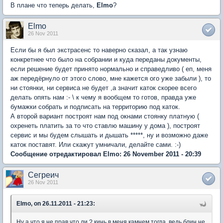
В плане что теперь делать,
Elmo
?
Elmo
26 Nov 2011
Если бы я был экстрасенс то наверно сказал, а так узнаю
конкретнее что было на собрании и куда переданы документы,
если решение будет принято нормально и справедливо ( еп, меня
аж передёрнуло от этого слово, мне кажется ого уже забыли ), то
ни стоянки, ни сервиса не будет ,а значит каток скорее всего
делать опять нам :- \ к чему я вообщем то готов, правда уже
бумажки собрать и подписать на территорию под каток.
А второй вариант построят нам под окнами стоянку платную (
охренеть платить за то что ставлю машину у дома ), построят
сервис и мы будем слышать и дышать *****, ну и возможно даже
каток поставят. Или скажут умничали, делайте сами. :-)
Сообщение отредактировал Elmo: 26 November 2011 - 20:39
Сегреич
26 Nov 2011
Elmo, on 26.11.2011 - 21:23:
Ну а что я не прав что ли ? кинь в меня камнем тогда, ведь блин не