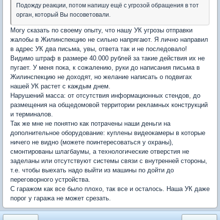
Подожду реакции, потом напишу ещё с угрозой обращения в тот
орган, который Вы посоветовали.
Могу сказать по своему опыту, что нашу УК угрозы отправки
жалобы в Жилинспекцию не сильно напрягают. Я лично направил
в адрес УК два письма, увы, ответа так и не последовало!
Видимо штраф в размере 40.000 рублей за такие действия их не
пугает. У меня пока, к сожалению, руки до написания письма в
Жилинспекцию не доходят, но желание написать о подвигах
нашей УК растет с каждым днем.
Нарушений масса: от отсутствия информационных стендов, до
размещения на общедомовой территории рекламных конструкций
и терминалов.
Так же мне не понятно как потрачены наши деньги на
дополнительное оборудование: куплены видеокамеры в которые
ничего не видно (можете поинтересоваться у охраны),
смонтированы шлагбаумы, а технологические отверстия не
заделаны или отсутствуют системы связи с внутренней стороны,
т.е. чтобы выехать надо выйти из машины по дойти до
переговорного устройства.
С гаражом как все было плохо, так все и осталось. Наша УК даже
порог у гаража не может срезать.