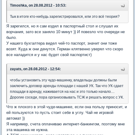
Timoshka, on 28.08.2012 - 10:53:
Тык в итоге кто-нибудь зарегистрировался, или это всё теория?
Я зарегился, но я сам ездил в паспортный стол и слушал их
ворчания, зато все заняло 10 минут )) И повезло что очереди не
было.
У нашего бухгалтера видел чей-то паспорт, значит они тоже
возят. Куда ж они денутся. Герман клятвенно уверял что скоро
все наладится и у нас будет свой паспортист)
zayats, on 28.08.2012 - 12:54:
чтобы установить эту чудо-машинку, владельцы должны были
заключить договор аренды площади с нашей УК. Так что УК сдает
площади в аренду, наживается на нас и это только начало....
Дорогие соседи, пора организовывать ТСЖ и решать вопрос с УК.
Что ж плохого в этой чуде-машинке, если она пользу приносит, и
ей пользуются то пусть стоит себе в углу. Чай не игровой
автомат ))
Я например, счета оплачиваю интернет-банкингом, поэтому мне
эта машинка не нужна.