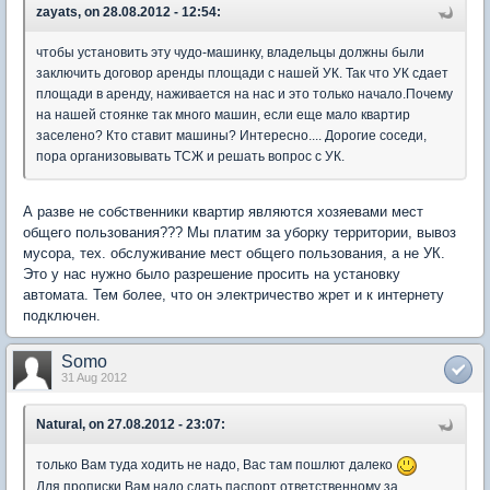
zayats, on 28.08.2012 - 12:54:
чтобы установить эту чудо-машинку, владельцы должны были
заключить договор аренды площади с нашей УК. Так что УК сдает
площади в аренду, наживается на нас и это только начало.Почему
на нашей стоянке так много машин, если еще мало квартир
заселено? Кто ставит машины? Интересно.... Дорогие соседи,
пора организовывать ТСЖ и решать вопрос с УК.
А разве не собственники квартир являются хозяевами мест
общего пользования??? Мы платим за уборку территории, вывоз
мусора, тех. обслуживание мест общего пользования, а не УК.
Это у нас нужно было разрешение просить на установку
автомата. Тем более, что он электричество жрет и к интернету
подключен.
Somo
31 Aug 2012
Natural, on 27.08.2012 - 23:07:
только Вам туда ходить не надо, Вас там пошлют далеко
Для прописки Вам надо сдать паспорт ответственному за