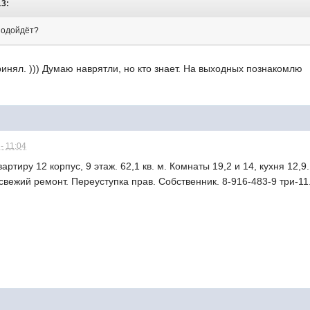
13:
подойдёт?
ринял. ))) Думаю наврятли, но кто знает. На выходных познакомлю
- 11:04
ртиру 12 корпус, 9 этаж. 62,1 кв. м. Комнаты 19,2 и 14, кухня 12,
свежий ремонт. Переуступка прав. Собственник. 8-916-483-9 три-11