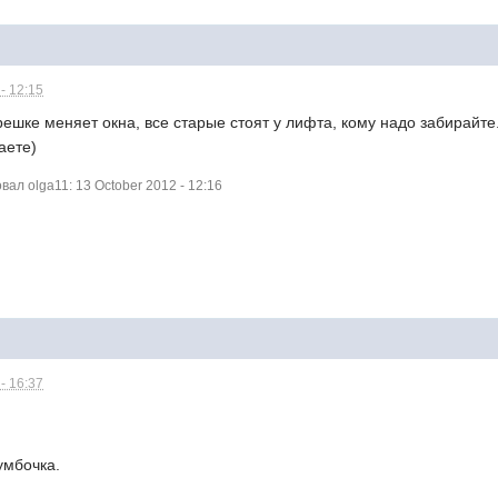
- 12:15
решке меняет окна, все старые стоят у лифта, кому надо забирайте.
аете)
л olga11: 13 October 2012 - 12:16
- 16:37
умбочка.