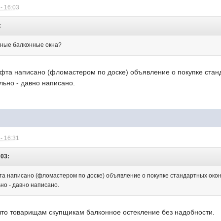
- 16:03
:
ные балконные окна?
ифта написано (фломастером по доске) объявление о покупке стан
льно - давно написано.
- 16:31
:03:
фта написано (фломастером по доске) объявление о покупке стандартных окон
но - давно написано.
что товарищам скупщикам балконное остекление без надобности.