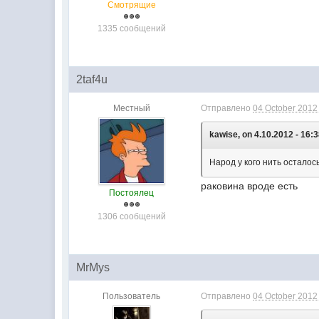
Смотрящие
1335 сообщений
2taf4u
Местный
Отправлено
04 October 2012 
kawise, on 4.10.2012 - 16:3
Народ у кого нить осталос
раковина вроде есть
Постоялец
1306 сообщений
MrMys
Пользователь
Отправлено
04 October 2012 