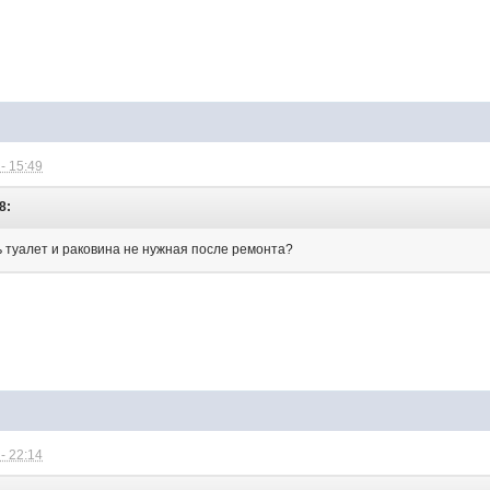
- 15:49
8:
ь туалет и раковина не нужная после ремонта?
- 22:14