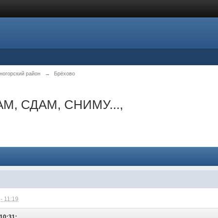
ногорский район
→
Брёхово
М, СДАМ, СНИМУ...,
- 11:19
 10:31: