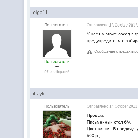
olga11
Пользователь
Отправлено
13 October 2012 
У нас на этаже сосед в т
предупредите, что забир
Сообщение отредактирова
Пользователи
97 сообщений
iljayk
Пользователь
Отправлено
14 October 2012 
Продам:
Письменный стол б/у.
Цвет вишня. В придачу т
500 р.,