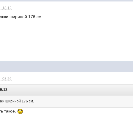
- 18:12
решки шириной 176 см.
- 08:26
19:12:
шки шириной 176 см.
ть такое.