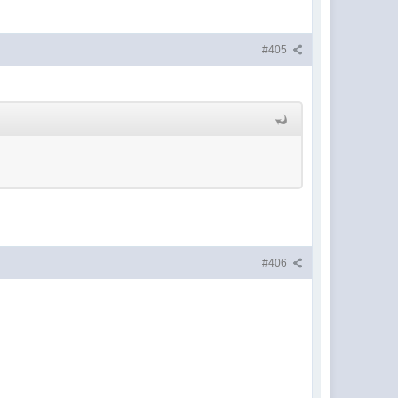
#405
#406