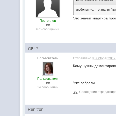
любопытно, что значит "в
Это значит квартира прос
Постоялец
675 сообщений
ygeer
Пользователь
Отправлено
03 October 2012 
Кому нужны демонтиров
Пользователи
Уже забрали
14 сообщений
Сообщение отредактирова
Renitron