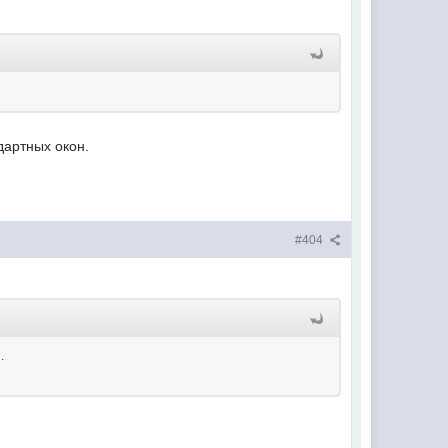
дартных окон.
#404
.