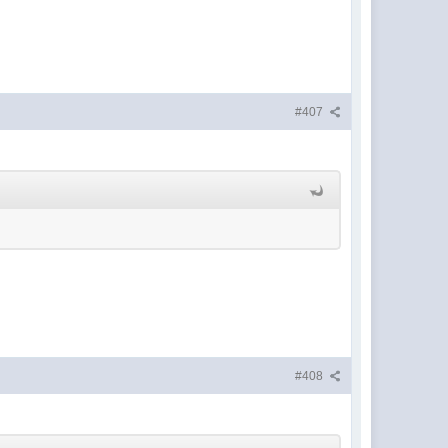
#407
#408