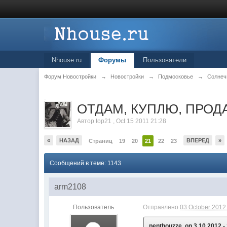
Nhouse.ru
Форумы
Пользователи
Форум Новостройки
→
Новостройки
→
Подмосковье
→
Солнеч
.
ОТДАМ, КУПЛЮ, ПРОДА
Автор
top21
,
Oct 15 2011 21:28
«
НАЗАД
ВПЕРЕД
»
Страниц
19
20
21
22
23
Сообщений в теме: 1143
arm2108
Пользователь
Отправлено
03 October 2012 
penthouzze, on 3.10.2012 -