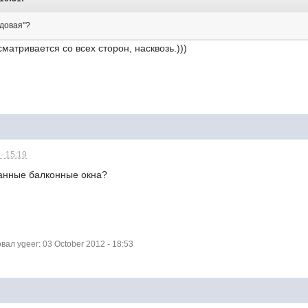
идовая"?
матривается со всех сторон, насквозь.)))
- 15:19
анные балконные окна?
л ygeer: 03 October 2012 - 18:53