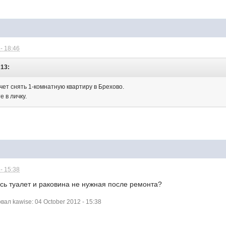
- 18:46
:13:
ет снять 1-комнатную квартиру в Брехово.
 в личку.
- 15:38
ось туалет и раковина не нужная после ремонта?
л kawise: 04 October 2012 - 15:38