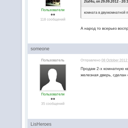
2taf4u, on 29.09.2012 - 20:
Пользователи
комната в двухкомнатной 
118 сообщений
А народ то всерьез восп
someone
Пользователь
Отправлено
08 October 2012 
Продам 2-х комнатную ква
железная дверь, сделан 
Пользователи
35 сообщений
LisHeroes