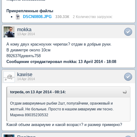
Прикрепленные файлы
DSCN0808.JPG
330.33К
2 Количество загрузок:
mokka
13 Apr 2014
А кому двух красноухих черепах? отдам в добрые руки.
В диаметре около 10см
8926376девять758
Сообщение отредактировал mokka: 13 April 2014 - 18:08
kawise
14 Apr 2014
torpeda, on 13 Apr 2014 - 08:14:
Отдам аквариумные рыбки 2шт, попугайчики, оранжевый и
желтый. Не больные. Просто в нашем аквариуме им тесно.
Марина 89035230532
Какой объем аквариуме и какой возраст? и размер примерно?