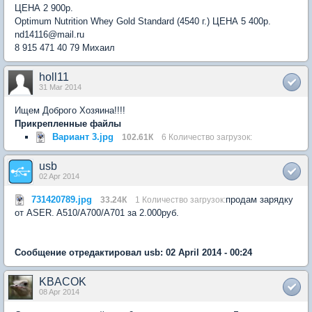
ЦЕНА 2 900р.
Optimum Nutrition Whey Gold Standard (4540 г.) ЦЕНА 5 400р.
nd14116@mail.ru
8 915 471 40 79 Михаил
holl11
31 Mar 2014
Ищем Доброго Хозяина!!!!
Прикрепленные файлы
Вариант 3.jpg
102.61К
6 Количество загрузок:
usb
02 Apr 2014
731420789.jpg
продам зарядку
33.24К
1 Количество загрузок:
от ASER. A510/A700/A701 за 2.000руб.
Сообщение отредактировал usb: 02 April 2014 - 00:24
KBACOK
08 Apr 2014