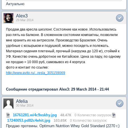
Актуально
Alex3
29 Mar 2014
Продам два кресла шезлонг. Состояние как новое. Использовались
раз пять на балконе. В сложенном состоянии компактны, позволили
мне хранить их на антресоли. Производство Бразилия. Очень
удобные с козырьком и подушкой, можно посидеть и полежать.
Материал сидения плетеный, прочный (нагрузка до 120 кг), стойкий к
УФ. Качество очень добротное не Китайское. Цена за пару, по одному
не продаю = 10 000 руб, самовывоз из 4 корпуса
фото и контакт по ссылке:
http://www.avito.ru/...resla_305159069
Сообщение отредактировал Alex3: 29 March 2014 - 21:44
Afelia
30 Mar 2014
16761281.wi4c9xskhy.jpg
48.47К
0 Количество загрузок:
17240053.pd82c4ehit.jpg
103.65К
0 Количество загрузок:
Продаю протеины. Optimum Nutrition Whey Gold Standard (2270 г.)