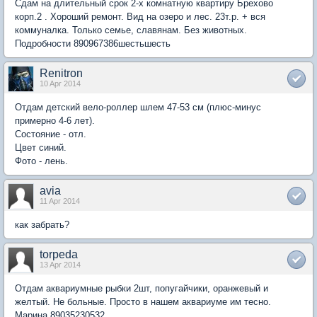
Сдам на длительный срок 2-х комнатную квартиру Брехово
корп.2 . Хороший ремонт. Вид на озеро и лес. 23т.р. + вся
коммуналка. Только семье, славянам. Без животных.
Подробности 890967386шестьшесть
Renitron
10 Apr 2014
Отдам детский вело-роллер шлем 47-53 см (плюс-минус
примерно 4-6 лет).
Состояние - отл.
Цвет синий.
Фото - лень.
avia
11 Apr 2014
как забрать?
torpeda
13 Apr 2014
Отдам аквариумные рыбки 2шт, попугайчики, оранжевый и
желтый. Не больные. Просто в нашем аквариуме им тесно.
Марина 89035230532