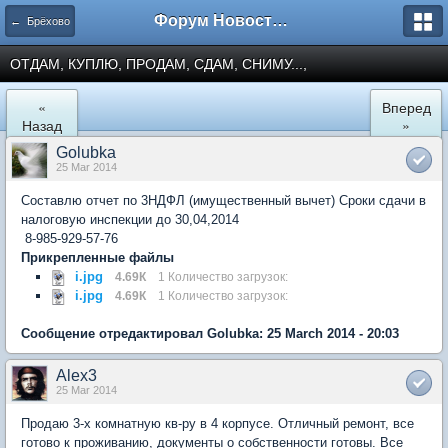
Форум Новостройки
← Брёхово
ОТДАМ, КУПЛЮ, ПРОДАМ, СДАМ, СНИМУ...,
«
Вперед
Назад
»
Golubka
25 Mar 2014
Составлю отчет по 3НДФЛ (имущественный вычет) Сроки сдачи в
налоговую инспекции до 30,04,2014
8-985-929-57-76
Прикрепленные файлы
i.jpg
4.69К
1 Количество загрузок:
i.jpg
4.69К
1 Количество загрузок:
Сообщение отредактировал Golubka: 25 March 2014 - 20:03
Alex3
25 Mar 2014
Продаю 3-х комнатную кв-ру в 4 корпусе. Отличный ремонт, все
готово к проживанию, документы о собственности готовы. Все