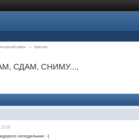
ногорский район
→
Брёхово
М, СДАМ, СНИМУ...,
 15:06
едорого холодильник :-)