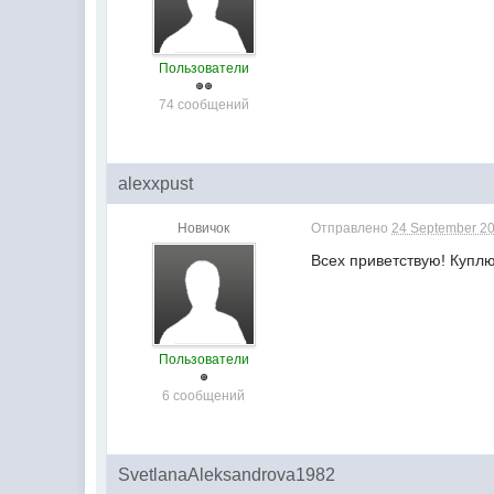
Пользователи
74 сообщений
alexxpust
Новичок
Отправлено
24 September 20
Всех приветствую! Куплю
Пользователи
6 сообщений
SvetlanaAleksandrova1982