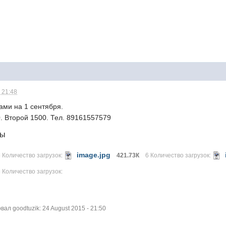
 21:48
ами на 1 сентября.
. Второй 1500. Тел. 89161557579
лы
image.jpg
6 Количество загрузок:
421.73К
6 Количество загрузок:
6 Количество загрузок:
л goodtuzik: 24 August 2015 - 21:50