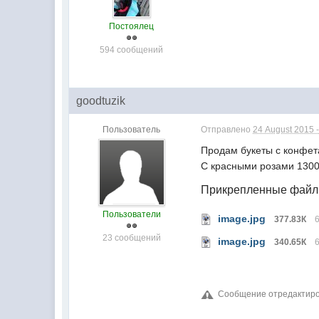
Постоялец
594 сообщений
goodtuzik
Пользователь
Отправлено
24 August 2015 -
Продам букеты с конфет
С красными розами 1300
Прикрепленные фай
Пользователи
image.jpg
377.83К
23 сообщений
image.jpg
340.65К
Сообщение отредактирова