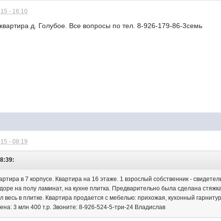
15 - 16:10
вартира д. Голубое. Все вопросы по тел. 8-926-179-86-3семь
15 - 08:19
18:39:
ртира в 7 корпусе. Квартира на 16 этаже. 1 взрослый собственник - свидетел
ридоре на полу ламинат, на кухне плитка. Предварительно была сделана стяж
 весь в плитке. Квартира продается с мебелью: прихожая, кухонный гарнитур,
ена: 3 млн 400 т.р. Звоните: 8-926-524-5-три-24 Владислав