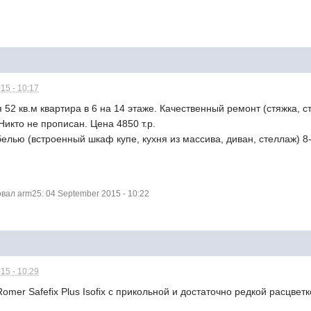
15 - 10:17
 52 кв.м квартира в 6 на 14 этаже. Качественный ремонт (стяжка,
 Никто не прописан. Цена 4850 т.р.
лью (встроенный шкаф купе, кухня из массива, диван, стеллаж) 8-
ал arm25: 04 September 2015 - 10:22
15 - 10:29
omer Safefix Plus Isofix с прикольной и достаточно редкой расцве