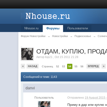
Nhouse.ru
Форумы
Пользователи
Форум Новостройки
→
Новостройки
→
Подмосковье
→
Солнеч
.
ОТДАМ, КУПЛЮ, ПРОДА
Автор
top21
,
Oct 15 2011 21:28
«
НАЗАД
ВПЕРЕД
»
Страниц
52
53
54
55
56
Сообщений в теме: 1143
danvi
Пользователь
Отправлено
19 August 2015 -
Приму в дар или куплю н