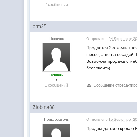
7 сообщений
arm25
Новичок
Отправлено
04 September 20
Продается 2-х комнатная
шоссе, а не на соседей.
Возможна продажа с мебе
беспокоить)
Новички
1 сообщений
Сообщение отредактиров
Zlobina88
Пользователь
Отправлено
15 September 20
Продам детское кресло R