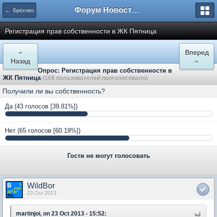
Форум Новостройки
← Брёхово
Регистрация прав собственности в ЖК Пятница
«
Вперед
Назад
»
Опрос: Регистрация прав собственности в
ЖК Пятница
(108 пользователей проголосовало)
Получили ли вы собственность?
Да
(43 голосов [39.81%])
Нет
(65 голосов [60.19%])
Гости не могут голосовать
WildBor
23 Oct 2013
martinjoi, on 23 Oct 2013 - 15:52: