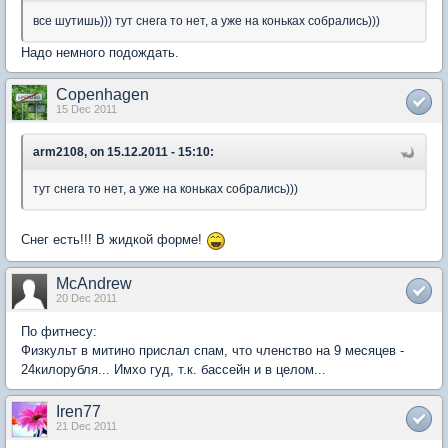
все шутишь))) тут снега то нет, а уже на коньках собрались)))
Надо немного подождать.
Copenhagen
15 Dec 2011
arm2108, on 15.12.2011 - 15:10:
тут снега то нет, а уже на коньках собрались)))
Снег есть!!! В жидкой форме!
McAndrew
20 Dec 2011
По фитнесу:
Физкульт в митино прислал спам, что членство на 9 месяцев -
24килорубля... Имхо гуд, т.к. бассейн и в целом...
Iren77
21 Dec 2011