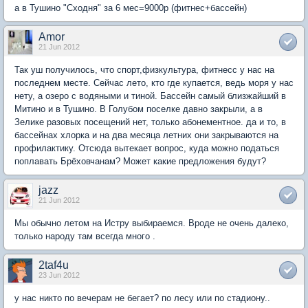
а в Тушино "Сходня" за 6 мес=9000р (фитнес+бассейн)
Amor
21 Jun 2012
Так уш получилось, что спорт,физкультура, фитнесс у нас на
последнем месте. Сейчас лето, кто где купается, ведь моря у нас
нету, а озеро с водяными и тиной. Бассейн самый близжайший в
Митино и в Тушино. В Голубом поселке давно закрыли, а в
Зелике разовых посещений нет, только абонементное. да и то, в
бассейнах хлорка и на два месяца летних они закрываются на
профилактику. Отсюда вытекает вопрос, куда можно податься
поплавать Брёховчанам? Может какие предложения будут?
jazz
21 Jun 2012
Мы обычно летом на Истру выбираемся. Вроде не очень далеко,
только народу там всегда много .
2taf4u
23 Jun 2012
у нас никто по вечерам не бегает? по лесу или по стадиону..