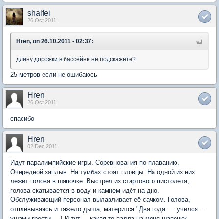
shalfei
26 Oct 2011
Hren, on 26.10.2011 - 02:37:
длину дорожки в бассейне не подскажете?
25 метров если не ошибаюсь
Hren
26 Oct 2011
спасибо
Hren
02 Dec 2011
Идут паралимпийские игры. Соревнования по плаванию.
Очередной заплыв. На тумбах стоят пловцы. На одной из них
лежит голова в шапочке. Выстрел из стартового пистолета,
голова скатывается в воду и камнем идёт на дно.
Обслуживающий персонал вылавливает её сачком. Голова,
отплёвываясь и тяжело дыша, матерится:"Два года .... учился ....
ушами грести ....! И тут ... какая-то падла на меня шапочку