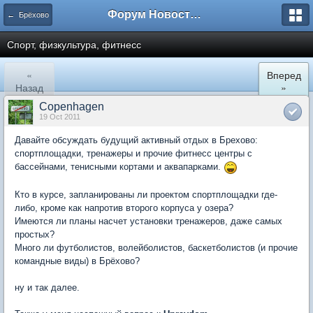
Форум Новостройки
← Брёхово
Спорт, физкультура, фитнесс
«
Вперед
Назад
»
Copenhagen
19 Oct 2011
Давайте обсуждать будущий активный отдых в Брехово:
спортплощадки, тренажеры и прочие фитнесс центры с
бассейнами, тенисными кортами и аквапарками.
Кто в курсе, запланированы ли проектом спортплощадки где-
либо, кроме как напротив второго корпуса у озера?
Имеются ли планы насчет установки тренажеров, даже самых
простых?
Много ли футболистов, волейболистов, баскетболистов (и прочие
командные виды) в Брёхово?
ну и так далее.