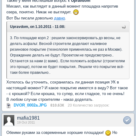
Также у меня неспешный вопрос к
Upravdom
Михаил, как выглядит в данный момент площадка напротив
озера, понятно. Никак не выглядит.
Вот Вы писали довольно
давно
.
Upravdom, on 1.10.2011 - 11:08:
3. По площадке корп.2 : решили законсервировать до весны, не
делать асфальт. Весной строители доделают наливное
резиновое покрытие (технология применялась не раз в Москве).
Ограждение делать не будут. Проектом не предусмотрено..
Останется за нами (с вами).. Если положить асфальт (строителям
это проще), потом не будет покрытия.. Решили что покрытие всё-
таки более правильно..
Хотелось бы уточнить, сохранилась ли данная позиция УК в
настоящий момент? И какое покрытие имеется в виду? Вот такое
- с крошкой? Если крошка, то супер, если гладкое, то не очень!
В любом случае строителям - наказ доделать.
DVOR_0002a.JPG
810.63К
20 Количество загрузок:
mafia1981
19 Oct 2011
Обеими руками за современные хорошие площадки!
Но