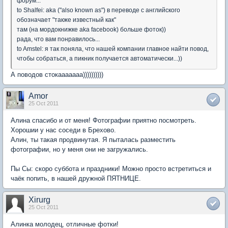
форум...
to Shalfei: aka ("also known as") в переводе с английского
обозначает "также известный как"
там (на мордокнижке aka facebook) больше фоток))
рада, что вам понравилось...
to Amstel: я так поняла, что нашей компании главное найти повод,
чтобы собраться, а пикник получается автоматически...))
А поводов стокааааааа))))))))))
Amor
25 Oct 2011
Алина спасибо и от меня! Фотографии приятно посмотреть.
Хорошии у нас соседи в Брехово.
Алин, ты такая продвинутая. Я пыталась разместить
фотографии, но у меня они не загружались.
Пы Сы: скоро суббота и праздники! Можно просто встретиться и
чаёк попить, в нашей дружной ПЯТНИЦЕ.
Xirurg
25 Oct 2011
Алинка молодец, отличные фотки!