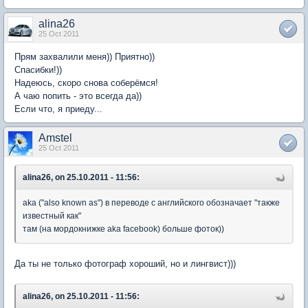
alina26
25 Oct 2011
Прям захвалили меня)) Приятно))
Спасибки!))
Надеюсь, скоро снова соберёмся!
А чаю попить - это всегда да))
Если что, я приеду...
Amstel
25 Oct 2011
alina26, on 25.10.2011 - 11:56:
aka ("also known as") в переводе с английского обозначает "также
известный как"
там (на мордокнижке aka facebook) больше фоток))
Да ты не только фотограф хороший, но и лингвист)))
alina26, on 25.10.2011 - 11:56: