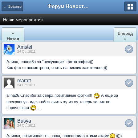
Форум Новостройки
← Брёхово
Наши мероприятия
«
Вперед
Назад
»
Amstel
24 Oct 2011
Алина, спасибо за "нежующие" фотографии)))
Как фотки посмотрела, опять на пикник захотелось)))
maratt
24 Oct 2011
alina26 Спасибо за сверх позитивные фотки!!!
А еще за
прекрасную идею обозначить ху из ху теперь за ник не
спрячешься
...
Busya
24 Oct 2011
Алинка, позитивная ты наша, повеселила этими аками
)))))