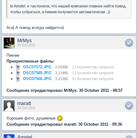
to Amstel: я так поняла, что нашей компании главное найти повод,
чтобы собраться, а пикник получается автоматически...))
Ага) А повод всегда найдется)
MrMys
30 Oct 2011
Пикник
Прикрепленные файлы
DSC07572.JPG
2.65МБ
12 Количество загрузок:
DSC07589.JPG
3.13МБ
13 Количество загрузок:
DSC07568.JPG
3.21МБ
31 Количество загрузок:
Сообщение отредактировал MrMys: 30 October 2011 - 08:57
maratt
30 Oct 2011
Хорошие фото, душевные
Сообщение отредактировал maratt: 30 October 2011 - 09:36
Amstel