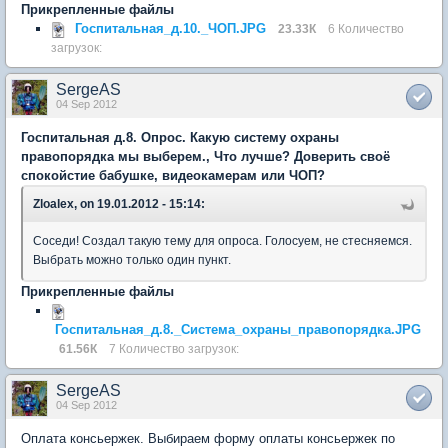
Прикрепленные файлы
Госпитальная_д.10._ЧОП.JPG
23.33К
6 Количество
загрузок:
SergeAS
04 Sep 2012
Госпитальная д.8. Опрос. Какую систему охраны
правопорядка мы выберем., Что лучше? Доверить своё
спокойстие бабушке, видеокамерам или ЧОП?
Zloalex, on 19.01.2012 - 15:14:
Соседи! Создал такую тему для опроса. Голосуем, не стесняемся.
Выбрать можно только один пункт.
Прикрепленные файлы
Госпитальная_д.8._Система_охраны_правопорядка.JPG
61.56К
7 Количество загрузок:
SergeAS
04 Sep 2012
Оплата консьержек. Выбираем форму оплаты консьержек по