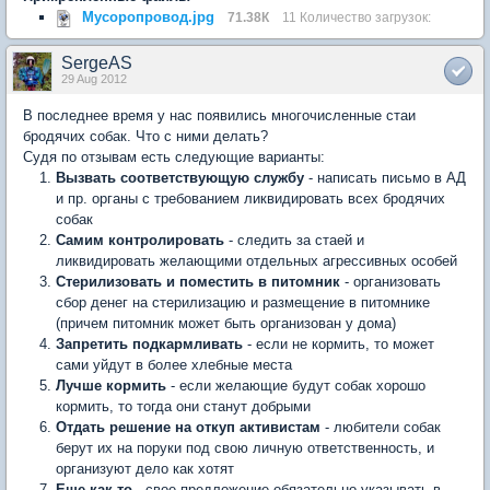
Мусоропровод.jpg
71.38К
11 Количество загрузок:
SergeAS
29 Aug 2012
В последнее время у нас появились многочисленные стаи
бродячих собак. Что с ними делать?
Судя по отзывам есть следующие варианты:
Вызвать соответствующую службу
- написать письмо в АД
и пр. органы с требованием ликвидировать всех бродячих
собак
Самим контролировать
- следить за стаей и
ликвидировать желающими отдельных агрессивных особей
Стерилизовать и поместить в питомник
- организовать
сбор денег на стерилизацию и размещение в питомнике
(причем питомник может быть организован у дома)
Запретить подкармливать
- если не кормить, то может
сами уйдут в более хлебные места
Лучше кормить
- если желающие будут собак хорошо
кормить, то тогда они станут добрыми
Отдать решение на откуп активистам
- любители собак
берут их на поруки под свою личную ответственность, и
организуют дело как хотят
Еще как-то
- свое предложение обязательно указывать в