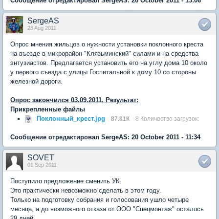
Сообщение отредактировал SergeAS: 20 October 2011 - 13:06
SergeAS
28 Aug 2011
Опрос мнения жильцов о нужности установки поклонного креста
на въезде в микрорайон "Клязьминский" силами и на средства
энтузиастов. Предлагается установить его на углу дома 10 около
у первого съезда с улицы Госпитальной к дому 10 со стороны
железной дороги.
Опрос закончился 03.09.2011. Результат:
Прикрепленные файлы
Поклонный_крест.jpg
87.81К
8 Количество загрузок:
Сообщение отредактировал SergeAS: 20 October 2011 - 11:34
SOVET
01 Sep 2011
Поступило предложение сменить УК.
Это практически невозможно сделать в этом году.
Только на подготовку собрания и голосования ушло четыре
месяца, а до возможного отказа от ООО "Спецмонтаж" осталось
29 дней.