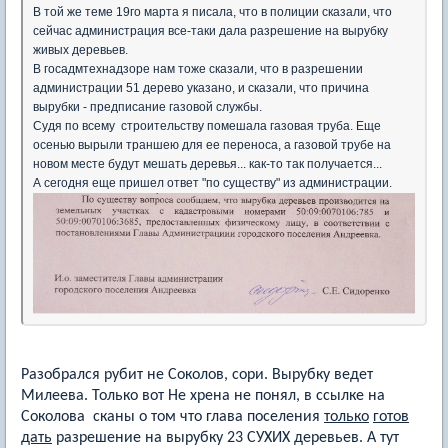
В той же теме 19го марта я писала, что в полиции сказали, что
сейчас администрация все-таки дала разрешение на вырубку
живых деревьев.
В госадмтехнадзоре нам тоже сказали, что в разрешении
администрации 51 дерево указано, и сказали, что причина
вырубки - предписание газовой службы.
Судя по всему строительству помешала газовая труба. Еще
осенью вырыли траншею для ее переноса, а газовой трубе на
новом месте будут мешать деревья... как-то так получается...
А сегодня еще пришел ответ "по существу" из администрации.
Разобрался рубит не Соколов, сори. Вырубку ведет
Милеева. Только вот Не хрена не понял, в ссылке на
Соколова сканы о том что глава поселения
только
готов
дать
разрешение на вырубку 23 СУХИХ деревьев. А тут