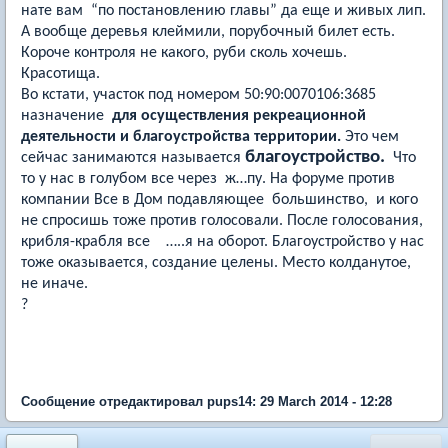
нате вам “по постановлению главы” да еще и живых лип.
А вообще деревья клеймили, порубочный билет есть.
Короче контроля не какого, руби сколь хочешь.
Красотища.
Во кстати, участок под номером 50:90:0070106:3685
назначение
для осуществления рекреационной
деятельности и благоустройства территории.
Это чем
благоустройство.
сейчас занимаются называется
Что
то у нас в голубом все через ж…пу. На форуме против
компании Все в Дом подавляющее большинство, и кого
не спросишь тоже против голосовали. После голосования,
крибля-крабля все …..я на оборот. Благоустройство у нас
тоже оказывается, создание целены. Место колданутое,
не иначе.
?
Сообщение отредактировал pups14: 29 March 2014 - 12:28