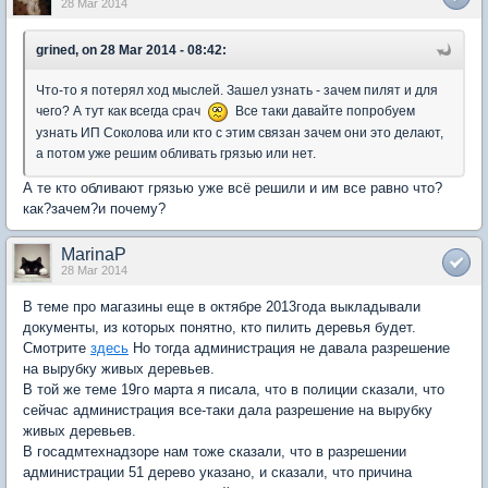
28 Mar 2014
grined, on 28 Mar 2014 - 08:42:
Что-то я потерял ход мыслей. Зашел узнать - зачем пилят и для
чего? А тут как всегда срач
Все таки давайте попробуем
узнать ИП Соколова или кто с этим связан зачем они это делают,
а потом уже решим обливать грязью или нет.
А те кто обливают грязью уже всё решили и им все равно что?
как?зачем?и почему?
MarinaP
28 Mar 2014
В теме про магазины еще в октябре 2013года выкладывали
документы, из которых понятно, кто пилить деревья будет.
Смотрите
здесь
Но тогда администрация не давала разрешение
на вырубку живых деревьев.
В той же теме 19го марта я писала, что в полиции сказали, что
сейчас администрация все-таки дала разрешение на вырубку
живых деревьев.
В госадмтехнадзоре нам тоже сказали, что в разрешении
администрации 51 дерево указано, и сказали, что причина