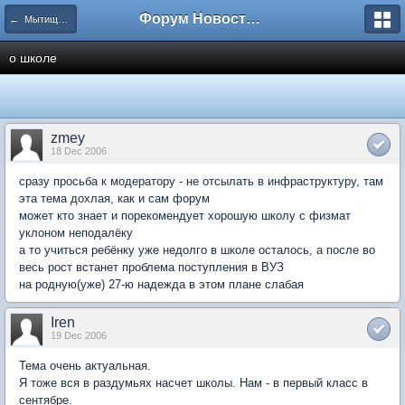
Форум Новостройки
← Мытищи, Сукромка 21
о школе
zmey
18 Dec 2006
сразу просьба к модератору - не отсылать в инфраструктуру, там
эта тема дохлая, как и сам форум
может кто знает и порекомендует хорошую школу с физмат
уклоном неподалёку
а то учиться ребёнку уже недолго в школе осталось, а после во
весь рост встанет проблема поступления в ВУЗ
на родную(уже) 27-ю надежда в этом плане слабая
Iren
19 Dec 2006
Тема очень актуальная.
Я тоже вся в раздумьях насчет школы. Нам - в первый класс в
сентябре.