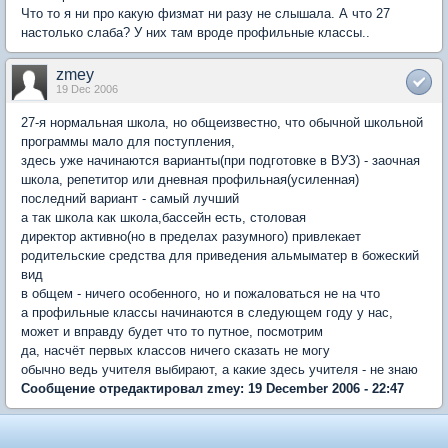
Что то я ни про какую физмат ни разу не слышала. А что 27
настолько слаба? У них там вроде профильные классы..
zmey
19 Dec 2006
27-я нормальная школа, но общеизвестно, что обычной школьной
программы мало для поступления,
здесь уже начинаются варианты(при подготовке в ВУЗ) - заочная
школа, репетитор или дневная профильная(усиленная)
последний вариант - самый лучший
а так школа как школа,бассейн есть, столовая
директор активно(но в пределах разумного) привлекает
родительские средства для приведения альмыматер в божеский
вид
в общем - ничего особенного, но и пожаловаться не на что
а профильные классы начинаются в следующем году у нас,
может и вправду будет что то путное, посмотрим
да, насчёт первых классов ничего сказать не могу
обычно ведь учителя выбирают, а какие здесь учителя - не знаю
Сообщение отредактировал zmey: 19 December 2006 - 22:47