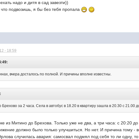
ехать надо и дитя в сад завезти))
 что подвозишь, я бы без тебя пропала
2 - 18:59
4:49:
инах, вчера досталось по полной. И причины вполне известны.
:
Брехово за 2 часа. Села в автобус в 18.20 в квартиру зашла в 20.30 с 21.00 
ке из Митино до Брехова. Только уже не два, а три часа: с 20:20 до
ижение должно было только улучшиться. Но нет. И причина тому - в
рлова случилась авария: самосвал подмял под себя то ли одну, то