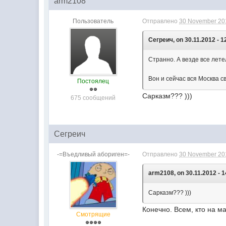
arm2108
Пользователь
Отправлено
30 November 201
Сегреич, on 30.11.2012 - 1
Странно. А везде все лете
Вон и сейчас вся Москва с
Постоялец
Сарказм??? )))
675 сообщений
Сегреич
-=Въедливый абориген=-
Отправлено
30 November 201
arm2108, on 30.11.2012 - 1
Сарказм??? )))
Конечно. Всем, кто на м
Смотрящие