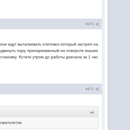
#470
они идут выталкивать плитовоз который застрял на
ередвинуть пару припаркованный на повороте машин
становку. Кстати утром до работы доехала за 1 час
#471
ым вертолетом