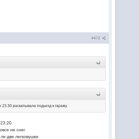
#472
до 23.30 раскапывала подьезд к гаражу.
 23:20.
овсе не снег.
 ли две легковушки.