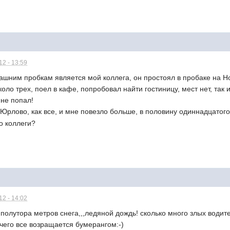
2 - 13:59
ашним пробкам является мой коллега, он простоял в пробаке на Но
оло трех, поел в кафе, попробовал найти гостиницу, мест нет, так и
 не попал!
о Юрлово, как все, и мне повезло больше, в половину одиннадцато
го коллеги?
2 - 14:02
 полутора метров снега,,,ледяной дождь! сколько много злых води
 чего все возращается бумерангом:-)