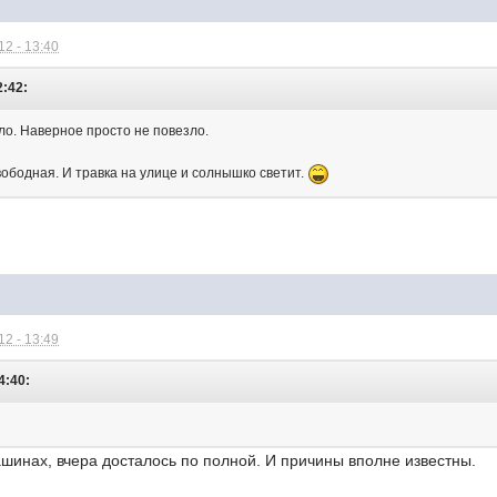
2 - 13:40
2:42:
ло. Наверное просто не повезло.
вободная. И травка на улице и солнышко светит.
2 - 13:49
4:40:
ашинах, вчера досталось по полной. И причины вполне известны.