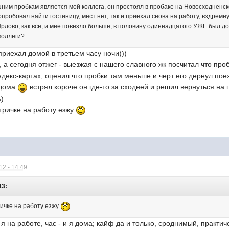
ним пробкам является мой коллега, он простоял в пробаке на Новосходненско
опробовал найти гостиницу, мест нет, так и приехал снова на работу, вздремнув
Юрлово, как все, и мне повезло больше, в половину одиннадцатого УЖЕ был д
 коллеги?
приехал домой в третьем часу ночи)))
 а сегодня отжег - выезжая с нашего славного жк посчитал что пр
декс-картах, оценил что пробки там меньше и черт его дернул поех
 дома
встрял короче он где-то за сходней и решил вернуться на
ь)
ктричке на работу езжу
2 - 14:49
43:
ричке на работу езжу
и я на работе, час - и я дома; кайф да и только, сроднимый, практи