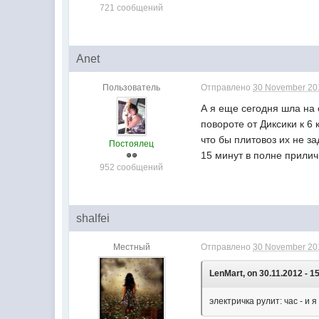
721 сообщений
Anet
Пользователь
Отправлено
30 November 201
А я еще сегодня шла на 
повороте от Диксики к 6
что бы плитовоз их не з
Постоялец
15 минут в полне прили
952 сообщений
shalfei
Местный
Отправлено
30 November 201
LenMart, on 30.11.2012 - 1
электричка рулит: час - и 