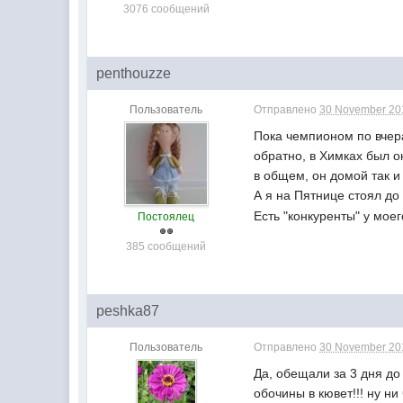
3076 сообщений
penthouzze
Пользователь
Отправлено
30 November 201
Пока чемпионом по вчер
обратно, в Химках был ок
в общем, он домой так и
А я на Пятнице стоял д
Есть "конкуренты" у мое
Постоялец
385 сообщений
peshka87
Пользователь
Отправлено
30 November 201
Да, обещали за 3 дня до
обочины в кювет!!! ну ни