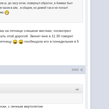
м ш. до часу ночи, повернул обратно, в Химках был
 часик в а/м... в общем, он домой так и не попал!
ома
обка на пятнице слишком жесткая, посмотрел
ать этой дорогой. Звонит мне в 11.30 говорит
 пятницу
пообещала его в понедельник в 5
#469
чески, с личным вертолетом