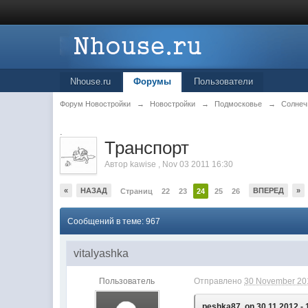
Nhouse.ru
Форумы
Пользователи
Форум Новостройки
→
Новостройки
→
Подмосковье
→
Солнеч
.
Транспорт
Автор
kawise
,
Nov 03 2011 16:30
«
НАЗАД
ВПЕРЕД
»
Страниц
22
23
24
25
26
Сообщений в теме: 967
vitalyashka
Пользователь
Отправлено
30 November 201
peshka87, on 30.11.2012 - 