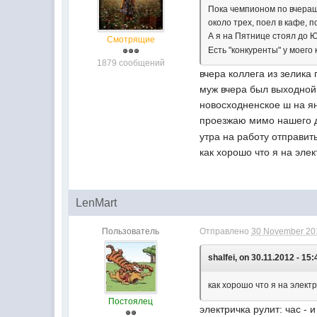
Пока чемпионом по вчераш
около трех, поел в кафе, п
А я на Пятнице стоял до 
Смотрящие
Есть "конкуренты" у моего
1879 сообщений
вчера коллега из зелика 
муж вчера был выходной,
новосходненское ш на ян
проезжаю мимо нашего
утра на работу отправит
как хорошо что я на эле
LenMart
Пользователь
Отправлено
30 November 201
shalfei, on 30.11.2012 - 15:
как хорошо что я на элект
Постоялец
электричка рулит: час - 