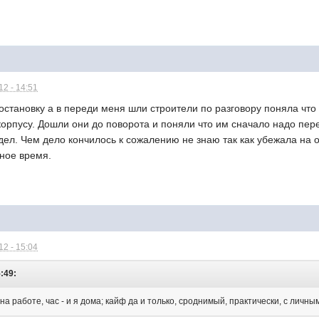
2 - 14:51
остановку а в переди меня шли строители по разговору поняла что 
 корпусу. Дошли они до поворота и поняли что им сначало надо п
адел. Чем дело кончилось к сожалению не знаю так как убежала на о
чное время.
2 - 15:04
5:49:
я на работе, час - и я дома; кайф да и только, сроднимый, практически, с личн