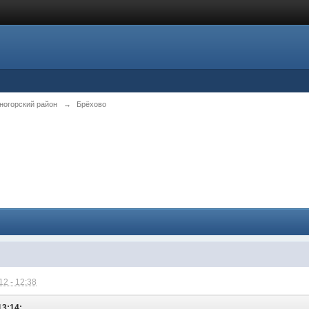
ногорский район
→
Брёхово
2 - 12:38
13:14: