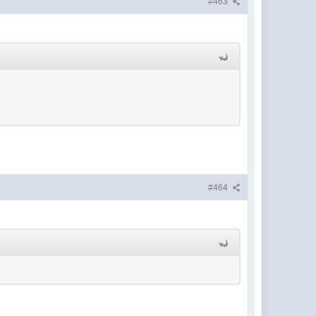
#463
#464