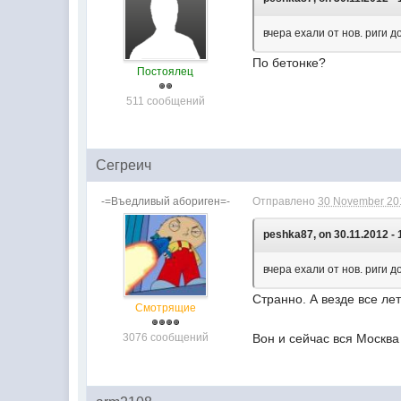
вчера ехали от нов. риги д
По бетонке?
Постоялец
511 сообщений
Сегреич
-=Въедливый абориген=-
Отправлено
30 November 201
peshka87, on 30.11.2012 - 
вчера ехали от нов. риги д
Странно. А везде все ле
Смотрящие
3076 сообщений
Вон и сейчас вся Москва