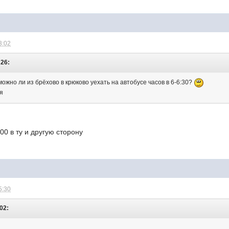
3:02
:26:
можно ли из брёхово в крюково уехать на автобусе часов в 6-6:30?
мя
00 в ту и другую сторону
5:30
:02: