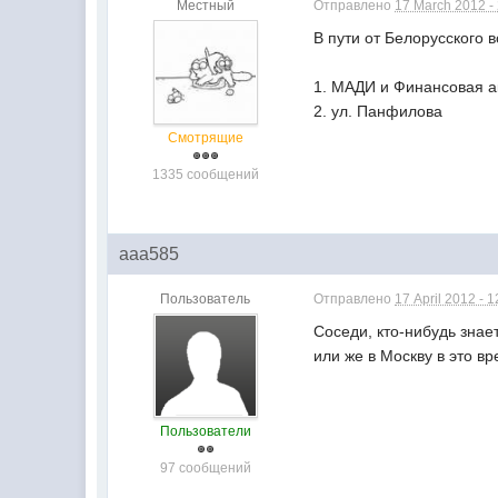
Местный
Отправлено
17 March 2012 -
В пути от Белорусского в
1. МАДИ и Финансовая а
2. ул. Панфилова
Смотрящие
1335 сообщений
aaa585
Пользователь
Отправлено
17 April 2012 - 1
Соседи, кто-нибудь знае
или же в Москву в это в
Пользователи
97 сообщений