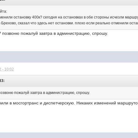
йта:
отменили остановку 400к? сегодня на остановках в обе стороны исчезли маршр
 Брехово, сказал что здесь нет остановки. плохо если реально отменили оста
г? позвоню пожалуй завтра в администрацию, спрошу.
 - 10:02
33:
 позвоню пожалуй завтра в администрацию, спрошу.
или в мосгортранс и диспетчерскую. Никаких изменений маршрутов 