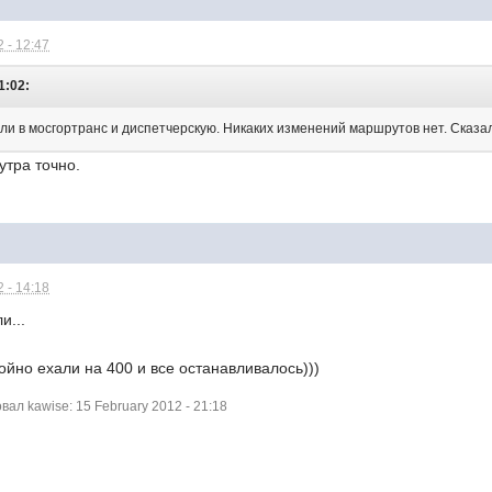
 - 12:47
1:02:
и в мосгортранс и диспетчерскую. Никаких изменений маршрутов нет. Сказали
утра точно.
 - 14:18
и...
ойно ехали на 400 и все останавливалось)))
л kawise: 15 February 2012 - 21:18