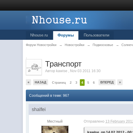
Nhouse.ru
Форумы
Пользователи
Форум Новостройки
→
Новостройки
→
Подмосковье
→
Солнеч
.
Транспорт
Автор
kawise
,
Nov 03 2011 16:30
«
НАЗАД
ВПЕРЕД
»
Страниц
2
3
4
5
6
Сообщений в теме: 967
shalfei
Местный
Отправлено
13 February 2012
kawise, on 14.02.2012 - 00