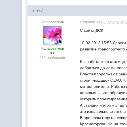
Iren77
Пользователь
Отправлено
16 February 2012
С сайта ДСК
10.02.2012 15:56 Дорог
Пользователи
развитие транспортног
212 сообщений
Вы работаете в столице
добраться до дома после
Власти продолжают реша
стройплощадок СЗАО. К 
метрополитена. Работы 
павильоны, что обрадуе
ускорить проектировани
А станция метро «Спарта
это изначально стояло в
В прошлом году на севе
Красногорска. Но на эт