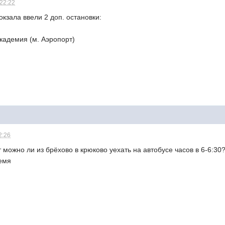
 22:22
окзала ввели 2 доп. остановки:
кадемия (м. Аэропорт)
2:26
т можно ли из брёхово в крюково уехать на автобусе часов в 6-6:30
ремя