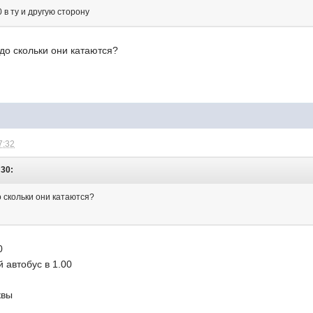
 в ту и другую сторону
 до скольки они катаются?
7:32
:30:
о скольки они катаются?
0
 автобус в 1.00
квы