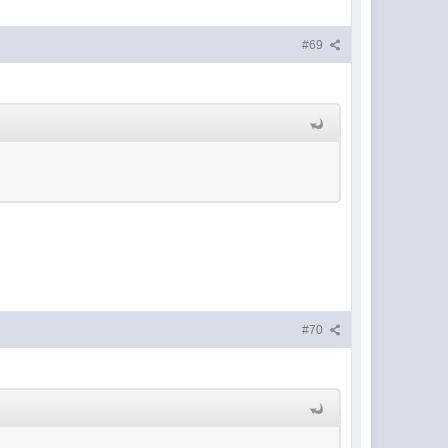
#69
#70