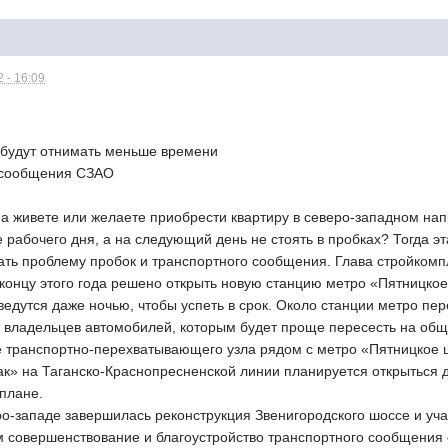
 - 16:09
и будут отнимать меньше времени
о сообщения СЗАО
, а живете или желаете приобрести квартиру в северо-западном н
 рабочего дня, а на следующий день не стоять в пробках? Тогда 
ть проблему пробок и транспортного сообщения. Глава стройкомп
концу этого года решено открыть новую станцию метро «Пятницкое
ведутся даже ночью, чтобы успеть в срок. Около станции метро пе
т владельцев автомобилей, которым будет проще пересесть на общ
е транспортно-перехватывающего узла рядом с метро «Пятницкое 
к» на Таганско-Краснопресненской линии планируется открыться для
 плане.
ро-западе завершилась реконструкция Звенигородского шоссе и уч
ом совершенствование и благоустройство транспортного сообщения 