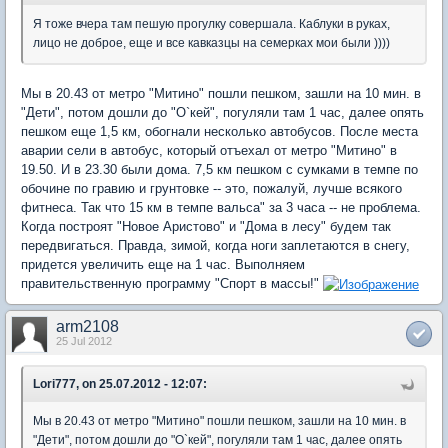
Я тоже вчера там пешую прогулку совершала. Каблуки в руках,
лицо не доброе, еще и все кавказцы на семерках мои были ))))
Мы в 20.43 от метро "Митино" пошли пешком, зашли на 10 мин. в
"Дети", потом дошли до "О`кей", погуляли там 1 час, далее опять
пешком еще 1,5 км, обогнали несколько автобусов. После места
аварии сели в автобус, который отъехал от метро "Митино" в
19.50. И в 23.30 были дома. 7,5 км пешком с сумками в темпе по
обочине по гравию и грунтовке -- это, пожалуй, лучше всякого
фитнеса. Так что 15 км в темпе вальса" за 3 часа -- не проблема.
Когда построят "Новое Аристово" и "Дома в лесу" будем так
передвигаться. Правда, зимой, когда ноги заплетаются в снегу,
придется увеличить еще на 1 час. Выполняем
правительственную программу "Спорт в массы!"
arm2108
25 Jul 2012
Lori777, on 25.07.2012 - 12:07:
Мы в 20.43 от метро "Митино" пошли пешком, зашли на 10 мин. в
"Дети", потом дошли до "О`кей", погуляли там 1 час, далее опять