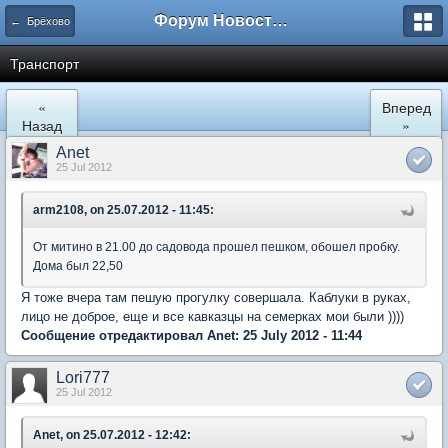
Форум Новостройки
← Брёхово
Транспорт
«
Вперед
Назад
»
Anet
25 Jul 2012
arm2108, on 25.07.2012 - 11:45:
От митино в 21.00 до садовода прошел пешком, обошел пробку.
Дома был 22,50
Я тоже вчера там пешую прогулку совершала. Каблуки в руках,
лицо не доброе, еще и все кавказцы на семерках мои были ))))
Сообщение отредактировал Anet: 25 July 2012 - 11:44
Lori777
25 Jul 2012
Anet, on 25.07.2012 - 12:42: