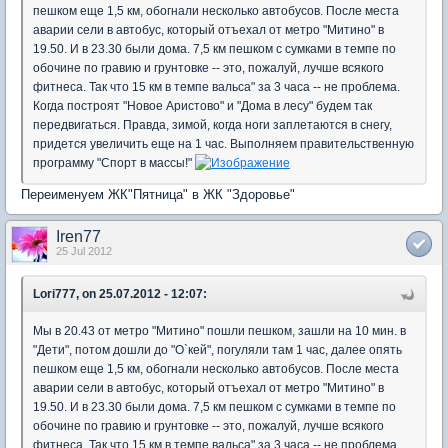
пешком еще 1,5 км, обогнали несколько автобусов. После места
аварии сели в автобус, который отъехал от метро "Митино" в
19.50. И в 23.30 были дома. 7,5 км пешком с сумками в темпе по
обочине по гравию и грунтовке -- это, пожалуй, лучше всякого
фитнеса. Так что 15 км в темпе вальса" за 3 часа -- не проблема.
Когда построят "Новое Аристово" и "Дома в лесу" будем так
передвигаться. Правда, зимой, когда ноги заплетаются в снегу,
придется увеличить еще на 1 час. Выполняем правительственную
программу "Спорт в массы!"
Переименуем ЖК"Пятница" в ЖК "Здоровье"
Iren77
25 Jul 2012
Lori777, on 25.07.2012 - 12:07:
Мы в 20.43 от метро "Митино" пошли пешком, зашли на 10 мин. в
"Дети", потом дошли до "О`кей", погуляли там 1 час, далее опять
пешком еще 1,5 км, обогнали несколько автобусов. После места
аварии сели в автобус, который отъехал от метро "Митино" в
19.50. И в 23.30 были дома. 7,5 км пешком с сумками в темпе по
обочине по гравию и грунтовке -- это, пожалуй, лучше всякого
фитнеса. Так что 15 км в темпе вальса" за 3 часа -- не проблема.