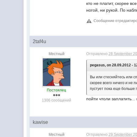
кто не платит, скорее вс
ногой, ни рукой. По наб
Сообщение отредактиров
2taf4u
Местный
Отправлено
28 September 20
pegasus, on 28.09.2012 - 1
Вы или стесняйтесь или сп
скорее всего ничего и не 
пустует пока еще больше 
Постоялец
пойти чтоли заплатить..
1306 сообщений
kawise
Местный
Отправлено
29 September 20