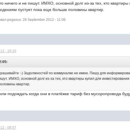
его ничего и не пишут. ИМХО, основной долг из-за тех, кто квартир
людениям пустует пока еще больше половины квартир.
ал pegasus: 28 September 2012 - 11:06
12 - 16:10
2:05:
рашивайте :-) Задолжностей по коммуналке не имею. Пишу для информирования
пишут. ИМХО, основной долг из-за тех, кто квартиры купил для инвестирования
половины квартир.
. или подождать когда они в платёжке тариф без мусоропровода буд
12 - 08:57