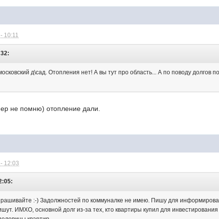
- 10:11
:32:
осковский д\сад. Отопления нет! А вы тут про область... А по поводу долгов п
мер не помню) отопление дали.
- 12:03
2:05:
рашивайте :-) Задолжностей по коммуналке не имею. Пишу для информирования
пишут. ИМХО, основной долг из-за тех, кто квартиры купил для инвестирования