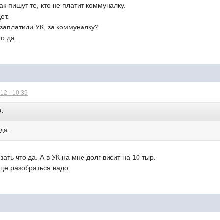
ак пишут те, кто не платит коммуналку.
ет.
заплатили УК, за коммуналку?
то да.
12 - 10:39
6:
 да.
зать что да. А в УК на мне долг висит на 10 тыр.
еще разобраться надо.