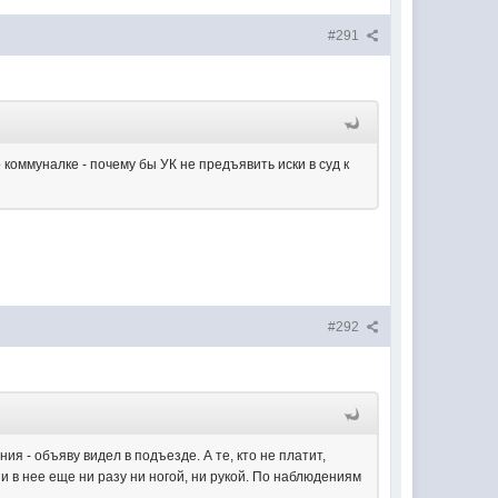
#291
о коммуналке - почему бы УК не предъявить иски в суд к
#292
 - объяву видел в подъезде. А те, кто не платит,
 и в нее еще ни разу ни ногой, ни рукой. По наблюдениям