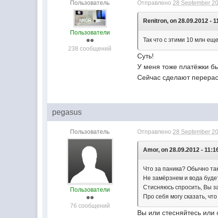
Пользователь
Отправлено
28 September 20
Renitron, on 28.09.2012 - 1
Пользователи
Так что с этими 10 млн ещ
238 сообщений
Суть!
У меня тоже платёжки бы
Сейчас сделают перерас
pegasus
Пользователь
Отправлено
28 September 20
Amor, on 28.09.2012 - 11:1
Что за паника? Обычно так
Не замёрзнем и вода буде
Стисняюсь спросить, Вы з
Пользователи
Про себя могу сказать, что
76 сообщений
Вы или стесняйтесь или 