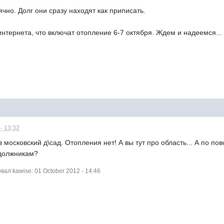
но. Долг они сразу находят как приписать.
нтернета, что включат отопление 6-7 октября. Ждем и надеемся...
- 13:32
 московский д\сад. Отопления нет! А вы тут про область... А по по
 должникам?
л kawise: 01 October 2012 - 14:46