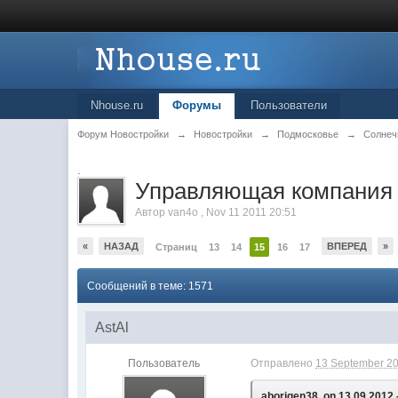
Nhouse.ru
Форумы
Пользователи
Форум Новостройки
→
Новостройки
→
Подмосковье
→
Солнеч
.
Управляющая компания 
Автор
van4o
,
Nov 11 2011 20:51
«
НАЗАД
ВПЕРЕД
»
Страниц
13
14
15
16
17
Сообщений в теме: 1571
AstAl
Пользователь
Отправлено
13 September 20
aborigen38, on 13.09.2012 