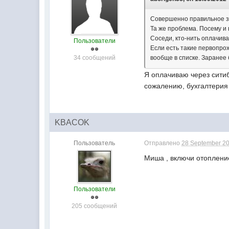
Совершенно правильное з
Та же проблема. Посему и 
Соседи, кто-нить оплачив
Пользователи
Если есть такие первопро
34 сообщений
вообще в списке. Заранее
Я оплачиваю через ситиб
сожалению, бухгалтерия 
KBACOK
Пользователь
Отправлено
28 September 20
Миша , включи отоплени
Пользователи
205 сообщений