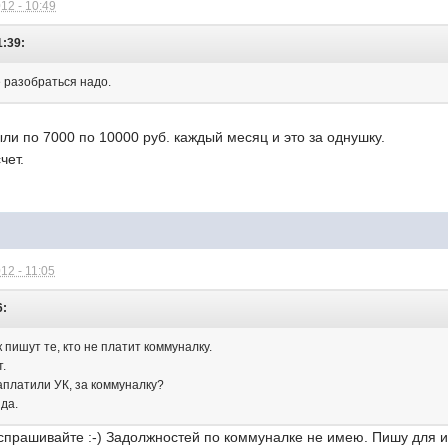
12 - 10:49
1:39:
е разобраться надо.
ли по 7000 по 10000 руб. каждый месяц и это за однушку.
чет.
12 - 11:05
6:
 пишут те, кто не платит коммуналку.
т.
аплатили УК, за коммуналку?
 да.
спрашивайте :-) Задолжностей по коммуналке не имею. Пишу для и