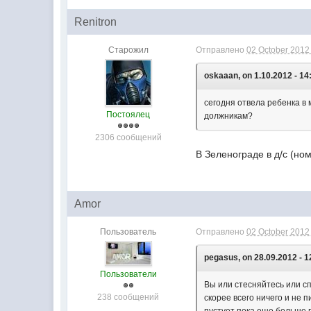
Renitron
Старожил
Отправлено
02 October 2012 
oskaaan, on 1.10.2012 - 14
сегодня отвела ребенка в м
Постоялец
должникам?
2306 сообщений
В Зеленограде в д/с (но
Amor
Пользователь
Отправлено
02 October 2012 
pegasus, on 28.09.2012 - 1
Пользователи
Вы или стесняйтесь или сп
238 сообщений
скорее всего ничего и не 