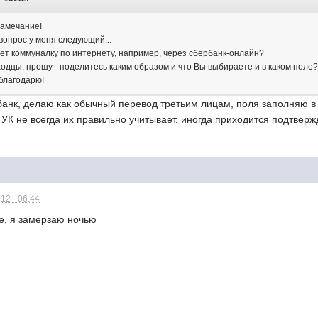
амечание!
вопрос у меня следующий...
ает коммуналку по интернету, например, через сбербанк-онлайн?
ходцы, прошу - поделитесь каким образом и что Вы выбираете и в каком поле
 благодарю!
анк, делаю как обычный перевод третьим лицам, поля заполняю в с
УК не всегда их правильно учитывает. иногда приходится подтвер
12 - 06:44
е, я замерзаю ночью