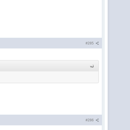
#285
#286