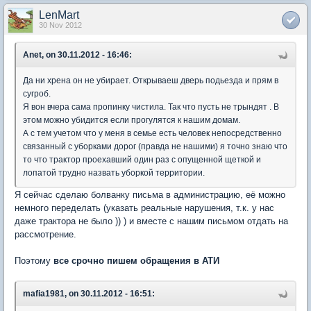
LenMart
30 Nov 2012
Anet, on 30.11.2012 - 16:46:
Да ни хрена он не убирает. Открываеш дверь подьезда и прям в
сугроб.
Я вон вчера сама пропинку чистила. Так что пусть не трындят . В
этом можно убидится если прогулятся к нашим домам.
А с тем учетом что у меня в семье есть человек непосредственно
связанный с уборками дорог (правда не нашими) я точно знаю что
то что трактор проехавший один раз с опущенной щеткой и
лопатой трудно назвать уборкой территории.
Я сейчас сделаю болванку письма в администрацию, её можно
немного переделать (указать реальные нарушения, т.к. у нас
даже трактора не было )) ) и вместе с нашим письмом отдать на
рассмотрение.
Поэтому
все срочно пишем обращения в АТИ
mafia1981, on 30.11.2012 - 16:51: