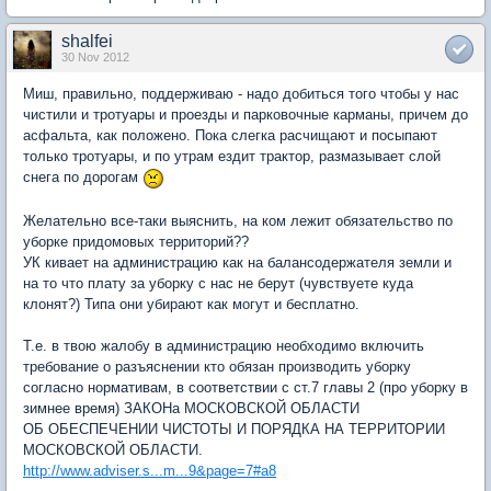
shalfei
30 Nov 2012
Миш, правильно, поддерживаю - надо добиться того чтобы у нас
чистили и тротуары и проезды и парковочные карманы, причем до
асфальта, как положено. Пока слегка расчищают и посыпают
только тротуары, и по утрам ездит трактор, размазывает слой
снега по дорогам
Желательно все-таки выяснить, на ком лежит обязательство по
уборке придомовых территорий??
УК кивает на администрацию как на балансодержателя земли и
на то что плату за уборку с нас не берут (чувствуете куда
клонят?) Типа они убирают как могут и бесплатно.
Т.е. в твою жалобу в администрацию необходимо включить
требование о разъяснении кто обязан производить уборку
согласно нормативам, в соответствии с ст.7 главы 2 (про уборку в
зимнее время) ЗАКОНа МОСКОВСКОЙ ОБЛАСТИ
ОБ ОБЕСПЕЧЕНИИ ЧИСТОТЫ И ПОРЯДКА НА ТЕРРИТОРИИ
МОСКОВСКОЙ ОБЛАСТИ.
http://www.adviser.s...m...9&page=7#a8