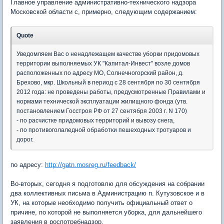
Главное управление административно-технического надзора
Московской области с, примерно, следующим содержанием:
Quote
Уведомляем Вас о ненадлежащем качестве уборки придомовых
территории выполняемых УК "Капитал-Инвест" возле домов
расположенных по адресу МО, Солнечногорский район, д.
Брехово, мкр. Школьный в период с 28 сентября по 30 сентября
2012 года: не проведены работы, предусмотренные Правилами и
нормами технической эксплуатации жилищного фонда (утв.
постановлением Госстроя РФ от 27 сентября 2003 г. N 170)
- по расчистке придомовых территорий и вывозу снега,
- по противоголаледной обработки пешеходных тротуаров и
дорог.
по адресу:
http://gatn.mosreg.ru/feedback/
Во-вторых, сегодня я подготовлю для обсуждения на собрании
два коллективных письма в Администрацию п. Кутузовское и в
УК, на которые необходимо получить официальный ответ о
причине, по которой не выполняется уборка, для дальнейшего
заявления в роспотребнадзор.