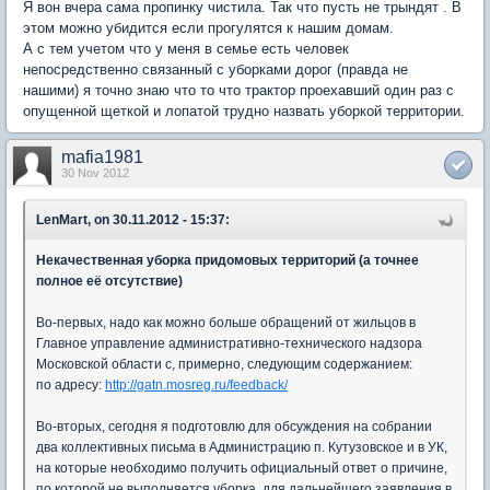
Я вон вчера сама пропинку чистила. Так что пусть не трындят . В
этом можно убидится если прогулятся к нашим домам.
А с тем учетом что у меня в семье есть человек
непосредственно связанный с уборками дорог (правда не
нашими) я точно знаю что то что трактор проехавший один раз с
опущенной щеткой и лопатой трудно назвать уборкой территории.
mafia1981
30 Nov 2012
LenMart, on 30.11.2012 - 15:37:
Некачественная уборка придомовых территорий (а точнее
полное её отсутствие)
Во-первых, надо как можно больше обращений от жильцов в
Главное управление административно-технического надзора
Московской области с, примерно, следующим содержанием:
по адресу:
http://gatn.mosreg.ru/feedback/
Во-вторых, сегодня я подготовлю для обсуждения на собрании
два коллективных письма в Администрацию п. Кутузовское и в УК,
на которые необходимо получить официальный ответ о причине,
по которой не выполняется уборка, для дальнейшего заявления в