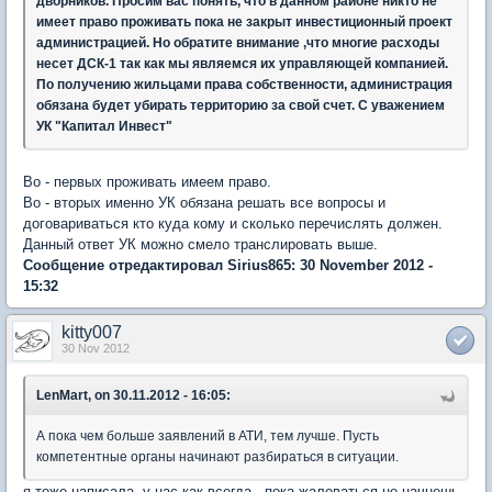
дворников. Просим вас понять, что в данном районе никто не
имеет право проживать пока не закрыт инвестиционный проект
администрацией. Но обратите внимание ,что многие расходы
несет ДСК-1 так как мы являемся их управляющей компанией.
По получению жильцами права собственности, администрация
обязана будет убирать территорию за свой счет. С уважением
УК "Капитал Инвест"
Во - первых проживать имеем право.
Во - вторых именно УК обязана решать все вопросы и
договариваться кто куда кому и сколько перечислять должен.
Данный ответ УК можно смело транслировать выше.
Сообщение отредактировал Sirius865: 30 November 2012 -
15:32
kitty007
30 Nov 2012
LenMart, on 30.11.2012 - 16:05:
А пока чем больше заявлений в АТИ, тем лучше. Пусть
компетентные органы начинают разбираться в ситуации.
я тоже написала. у нас как всегда - пока жаловаться не начнешь