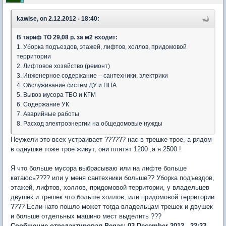
kawise, on 2.12.2012 - 18:40:
В тариф ТО 29,08 р. за м2 входит:
1. Уборка подъездов, этажей, лифтов, холлов, придомовой
территории
2. Лифтовое хозяйство (ремонт)
3. Инженерное содержание – сантехники, электрики
4. Обслуживание систем ДУ и ППА
5. Вывоз мусора ТБО и КГМ
6. Содержание УК
7. Аварийные работы
8. Расход электроэнергии на общедомовые нужды
Неужели это всех устраивает ?????? нас в трешке трое, а рядом
в однушке тоже трое живут, они плятят 1200 ,а я 2500 !
Я что больше мусора выбрасываю или на лифте больше
катаюсь???? или у меня сантехники больше?? Уборка подъездов,
этажей, лифтов, холлов, придомовой территории, у владельцев
двушек и трешек что больше холлов, или придомовой территории
???? Если нато пошло может тогда владельцам трешек и двушек
и больше отдельных машино мест выделить ???
Сообщение отредактировал Pegas: 03 December 2012 - 22:23