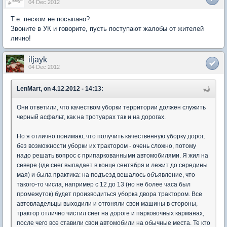
04 Dec 2012
Т.е. песком не посыпано?
Звоните в УК и говорите, пусть поступают жалобы от жителей
лично!
iljayk
04 Dec 2012
LenMart, on 4.12.2012 - 14:13:
Они ответили, что качеством уборки территории должен служить
черный асфальт, как на тротуарах так и на дорогах.
Но я отлично понимаю, что получить качественную уборку дорог,
без возможности уборки их трактором - очень сложно, потому
надо решать вопрос с припаркованными автомобилями. Я жил на
севере (где снег выпадает в конце сентября и лежит до середины
мая) и была практика: на подъезд вешалось объявление, что
такого-то числа, например с 12 до 13 (но не более часа был
промежуток) будет производиться уборка двора трактором. Все
автовладельцы выходили и отгоняли свои машины в стороны,
трактор отлично чистил снег на дороге и парковочных карманах,
после чего все ставили свои автомобили на обычные места. Те кто