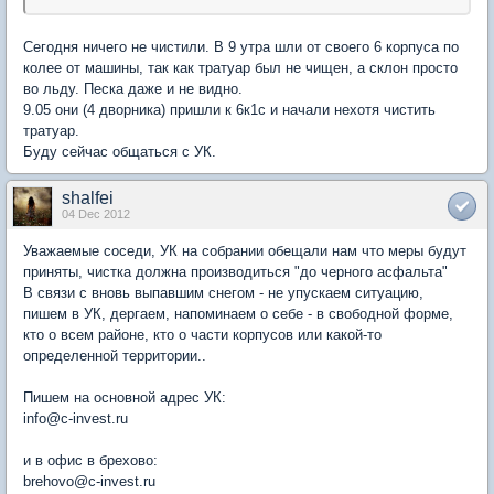
Сегодня ничего не чистили. В 9 утра шли от своего 6 корпуса по
колее от машины, так как тратуар был не чищен, а склон просто
во льду. Песка даже и не видно.
9.05 они (4 дворника) пришли к 6к1с и начали нехотя чистить
тратуар.
Буду сейчас общаться с УК.
shalfei
04 Dec 2012
Уважаемые соседи, УК на собрании обещали нам что меры будут
приняты, чистка должна производиться "до черного асфальта"
В связи с вновь выпавшим снегом - не упускаем ситуацию,
пишем в УК, дергаем, напоминаем о себе - в свободной форме,
кто о всем районе, кто о части корпусов или какой-то
определенной территории..
Пишем на основной адрес УК:
info@c-invest.ru
и в офис в брехово:
brehovo@c-invest.ru