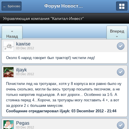
Форум Новостройки
← Брёхово
Управляющая компания "Капитал-Инвест"
«
Вперед
Назад
»
kawise
03 Dec 2012
Около 6 народ говорит был трактор!) чистили лед!
iljayk
03 Dec 2012
Почистили лед на тротуарах, хотя у 8 корпуса все равно было ну
очень скользко, могли бы весь тротуар посыпать песочком, а не
только напротив подъездов. А вот дороги... Особенно за 1-5. А
стоянка перед 4...Короче, за тротуары могу поставить 4 +, а вот
за дороги 2 с большим минусом.
Сообщение отредактировал iljayk: 03 December 2012 - 21:44
Pegas
03 Dec 2012