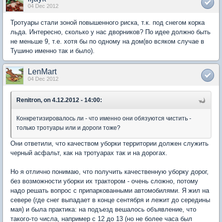
04 Dec 2012
Тротуары стали зоной повышенного риска, т.к. под снегом корка
льда. Интересно, сколько у нас дворников? По идее должно быть
не меньше 9, т.е. хотя бы по одному на дом(во всяком случае в
Тушино именно так и было).
LenMart
04 Dec 2012
Renitron, on 4.12.2012 - 14:00:
Конкретизировалось ли - что именно они обязуются чистить -
только тротуары или и дороги тоже?
Они ответили, что качеством уборки территории должен служить
черный асфальт, как на тротуарах так и на дорогах.
Но я отлично понимаю, что получить качественную уборку дорог,
без возможности уборки их трактором - очень сложно, потому
надо решать вопрос с припаркованными автомобилями. Я жил на
севере (где снег выпадает в конце сентября и лежит до середины
мая) и была практика: на подъезд вешалось объявление, что
такого-то числа, например с 12 до 13 (но не более часа был