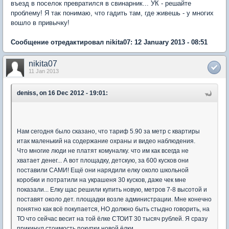
въезд в поселок превратился в свинарник... УК - решайте
проблему! Я так понимаю, что гадить там, где живешь - у многих
вошло в привычку!
Сообщение отредактировал nikita07: 12 January 2013 - 08:51
nikita07
11 Jan 2013
deniss, on 16 Dec 2012 - 19:01:
Нам сегодня было сказано, что тариф 5.90 за метр с квартиры
итак маленький на содержание охраны и видео наблюдения.
Что многие люди не платят комуналку. что им как всегда не
хватает денег... А вот площадку, детскую, за 600 кусков они
поставили САМИ! Ещё они нарядили елку около школьной
коробки и потратили на украшеня 30 кусков, даже чек мне
показали... Елку щас решили купить новую, метров 7-8 высотой и
поставят около дет. площадки возле администрации. Мне конечно
понятно как всё покупается, НО должно быть стыдно говорить, на
ТО что сейчас весит на той ёлке СТОИТ 30 тысяч рублей. Я сразу
прикинул стоимость покупки новой ёлки....