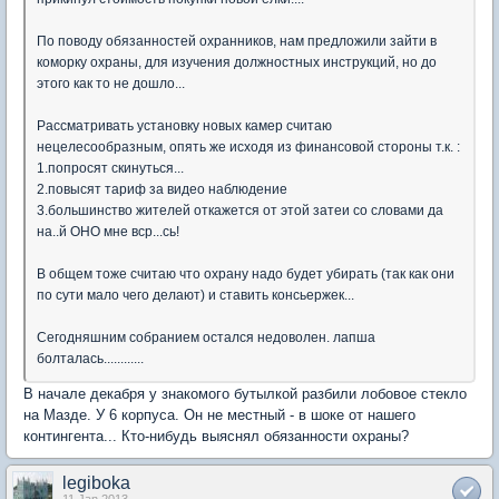
По поводу обязанностей охранников, нам предложили зайти в
коморку охраны, для изучения должностных инструкций, но до
этого как то не дошло...
Рассматривать установку новых камер считаю
нецелесообразным, опять же исходя из финансовой стороны т.к. :
1.попросят скинуться...
2.повысят тариф за видео наблюдение
3.большинство жителей откажется от этой затеи со словами да
на..й ОНО мне вср...сь!
В общем тоже считаю что охрану надо будет убирать (так как они
по сути мало чего делают) и ставить консьержек...
Сегодняшним собранием остался недоволен. лапша
болталась............
В начале декабря у знакомого бутылкой разбили лобовое стекло
на Мазде. У 6 корпуса. Он не местный - в шоке от нашего
контингента... Кто-нибудь выяснял обязанности охраны?
legiboka