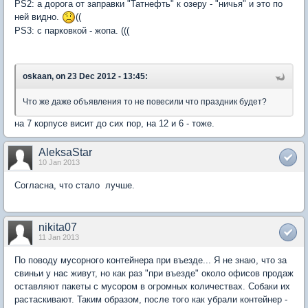
PS2: а дорога от заправки "Татнефть" к озеру - "ничья" и это по
ней видно.
((
PS3: с парковкой - жопа. (((
oskaan, on 23 Dec 2012 - 13:45:
Что же даже объявления то не повесили что праздник будет?
на 7 корпусе висит до сих пор, на 12 и 6 - тоже.
AleksaStar
10 Jan 2013
Согласна, что стало лучше.
nikita07
11 Jan 2013
По поводу мусорного контейнера при въезде... Я не знаю, что за
свиньи у нас живут, но как раз "при въезде" около офисов продаж
оставляют пакеты с мусором в огромных количествах. Собаки их
растаскивают. Таким образом, после того как убрали контейнер -