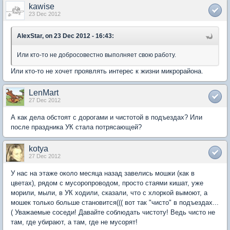
kawise
23 Dec 2012
AlexStar, on 23 Dec 2012 - 16:43:
Или кто-то не добросовестно выполняет свою работу.
Или кто-то не хочет проявлять интерес к жизни микрорайона.
LenMart
27 Dec 2012
А как дела обстоят с дорогами и чистотой в подъездах? Или
после праздника УК стала потрясающей?
kotya
27 Dec 2012
У нас на этаже около месяца назад завелись мошки (как в
цветах), рядом с мусоропроводом, просто стаями кишат, уже
морили, мыли, в УК ходили, сказали, что с хлоркой вымоют, а
мошек только больше становится((( вот так "чисто" в подъездах...
( Уважаемые соседи! Давайте соблюдать чистоту! Ведь чисто не
там, где убирают, а там, где не мусорят!