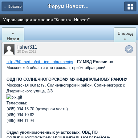
Форум Новостройки
← Брёхово
Управляющая компания "Капитал-Инвест"
«
Вперед
Назад
»
fisher311
20 Dec 2012
http://50.mvd.ru/cit...iem_obrasheniy/
-
ГУ МВД России
по
Московской области для граждан, приём обращений.
ОВД ПО СОЛНЕЧНОГОРСКОМУ МУНИЦИПАЛЬНОМУ РАЙОНУ
Московская область, Солнечногорский район, Солнечногорск г.,
Дзержинского улица, 2/8
Телефоны:
(495) 994-15-70 (дежурная часть)
(495) 994-10-82
(495) 994-11-94
Отдел уполномоченных участковых, ОВД ПО