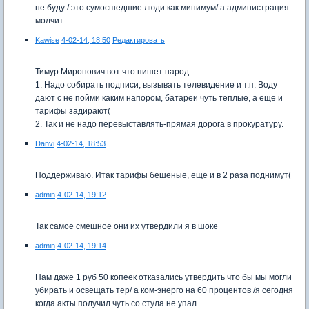
не буду / это сумосшедшие люди как минимум/ а администрация
молчит
Kawise
4-02-14, 18:50
Редактировать
Тимур Миронович вот что пишет народ:
1. Надо собирать подписи, вызывать телевидение и т.п. Воду
дают с не пойми каким напором, батареи чуть теплые, а еще и
тарифы задирают(
2. Так и не надо перевыставлять-прямая дорога в прокуратуру.
Danvi
4-02-14, 18:53
Поддерживаю. Итак тарифы бешеные, еще и в 2 раза поднимут(
admin
4-02-14, 19:12
Так самое смешное они их утвердили я в шоке
admin
4-02-14, 19:14
Нам даже 1 руб 50 копеек отказались утвердить что бы мы могли
убирать и освещать тер/ а ком-энерго на 60 процентов /я сегодня
когда акты получил чуть со стула не упал