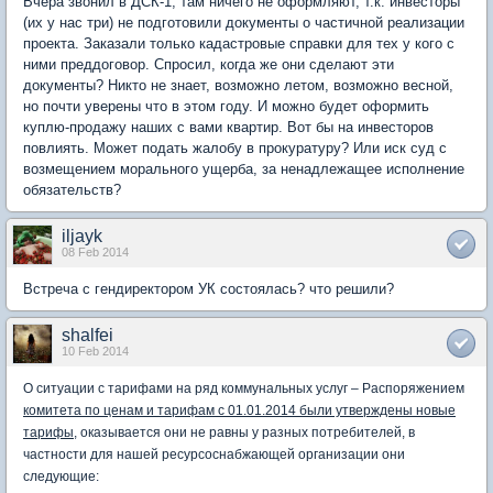
Вчера звонил в ДСК-1, там ничего не оформляют, т.к. инвесторы
(их у нас три) не подготовили документы о частичной реализации
проекта. Заказали только кадастровые справки для тех у кого с
ними преддоговор. Спросил, когда же они сделают эти
документы? Никто не знает, возможно летом, возможно весной,
но почти уверены что в этом году. И можно будет оформить
куплю-продажу наших с вами квартир. Вот бы на инвесторов
повлиять. Может подать жалобу в прокуратуру? Или иск суд с
возмещением морального ущерба, за ненадлежащее исполнение
обязательств?
iljayk
08 Feb 2014
Встреча с гендиректором УК состоялась? что решили?
shalfei
10 Feb 2014
О ситуации с тарифами на ряд коммунальных услуг – Распоряжением
комитета по ценам и тарифам с 01.01.2014 были утверждены новые
тарифы
, оказывается они не равны у разных потребителей, в
частности для нашей ресурсоснабжающей организации они
следующие: