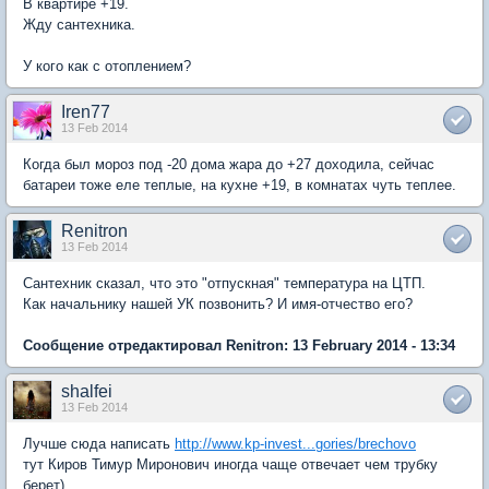
В квартире +19.
Жду сантехника.
У кого как с отоплением?
Iren77
13 Feb 2014
Когда был мороз под -20 дома жара до +27 доходила, сейчас
батареи тоже еле теплые, на кухне +19, в комнатах чуть теплее.
Renitron
13 Feb 2014
Сантехник сказал, что это "отпускная" температура на ЦТП.
Как начальнику нашей УК позвонить? И имя-отчество его?
Сообщение отредактировал Renitron: 13 February 2014 - 13:34
shalfei
13 Feb 2014
Лучше сюда написать
http://www.kp-invest...gories/brechovo
тут Киров Тимур Миронович иногда чаще отвечает чем трубку
берет)