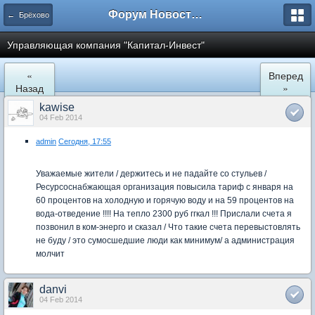
Форум Новостройки
← Брёхово
Управляющая компания "Капитал-Инвест"
«
Вперед
Назад
»
kawise
04 Feb 2014
admin
Сегодня, 17:55
Уважаемые жители / держитесь и не падайте со стульев /
Ресурсоснабжающая организация повысила тариф с января на
60 процентов на холодную и горячую воду и на 59 процентов на
вода-отведение !!!! На тепло 2300 руб ггкал !!! Прислали счета я
позвонил в ком-энерго и сказал / Что такие счета перевыстовлять
не буду / это сумосшедшие люди как минимум/ а администрация
молчит
danvi
04 Feb 2014