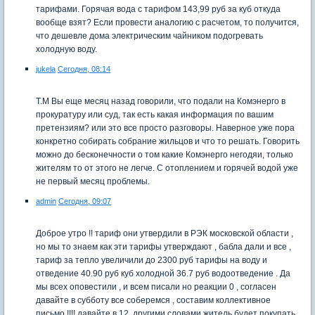
тарифами. Горячая вода с тарифом 143,99 руб за куб откуда
вообще взят? Если провести аналогию с расчетом, то получится,
что дешевле дома электрическим чайником подогревать
холодную воду.
jukela
Сегодня, 08:14
Т.М Вы еще месяц назад говорили, что подали на Комэнерго в
прокуратуру или суд, так есть какая информация по вашим
претензиям? или это все просто разговоры. Наверное уже пора
конкретно собирать собрание жильцов и что то решать. Говорить
можно до бесконечности о том какие Комэнерго негодяи, только
жителям то от этого не легче. С отоплением и горячей водой уже
не первый месяц проблемы.
admin
Сегодня, 09:07
Доброе утро !! тариф они утвердили в РЭК московской области ,
но мы то знаем как эти тарифы утверждают , бабла дали и все ,
тариф за тепло увеличили до 2300 руб тарифы на воду и
отведение 40.90 руб куб холодной 36.7 руб водоотведение . Да
мы всех оповестили , и всем писали но реакции 0 , согласен
давайте в субботу все соберемся , составим коллективное
письмо !!!! давайте в 12. другими словами житель будет покупать