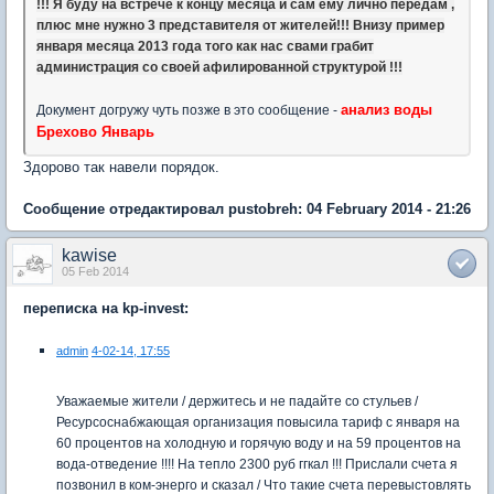
!!! Я буду на встрече к концу месяца и сам ему лично передам ,
плюс мне нужно 3 представителя от жителей!!! Внизу пример
января месяца 2013 года того как нас свами грабит
администрация со своей афилированной структурой !!!
анализ воды
Документ догружу чуть позже в это сообщение -
Брехово Январь
Здорово так навели порядок.
Сообщение отредактировал pustobreh: 04 February 2014 - 21:26
kawise
05 Feb 2014
переписка на kp-invest:
admin
4-02-14, 17:55
Уважаемые жители / держитесь и не падайте со стульев /
Ресурсоснабжающая организация повысила тариф с января на
60 процентов на холодную и горячую воду и на 59 процентов на
вода-отведение !!!! На тепло 2300 руб ггкал !!! Прислали счета я
позвонил в ком-энерго и сказал / Что такие счета перевыстовлять