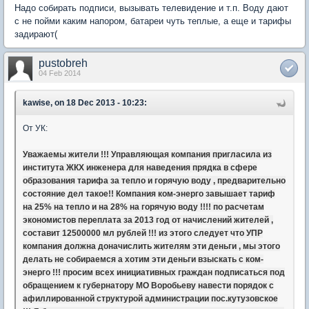
Надо собирать подписи, вызывать телевидение и т.п. Воду дают
с не пойми каким напором, батареи чуть теплые, а еще и тарифы
задирают(
pustobreh
04 Feb 2014
kawise, on 18 Dec 2013 - 10:23:
От УК:
Уважаемы жители !!! Управляющая компания пригласила из
института ЖКХ инженера для наведения прядка в сфере
образования тарифа за тепло и горячую воду , предварительно
состояние дел такое!! Компания ком-энерго завышает тариф
на 25% на тепло и на 28% на горячую воду !!!! по расчетам
экономистов переплата за 2013 год от начислений жителей ,
составит 12500000 мл рублей !!! из этого следует что УПР
компания должна доначислить жителям эти деньги , мы этого
делать не собираемся а хотим эти деньги взыскать с ком-
энерго !!! просим всех инициативных граждан подписаться под
обращением к губернатору МО Воробьеву навести порядок с
афиллированной структурой администрации пос.кутузовское