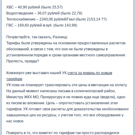
ХВС – 40,90 рублей (было 25,57)
Водоотведение – 36,07 рублей (было 22,78)
Теплоснабжение – 2340,06 рублей/Гкал (было 2153,14 ??)
ГВС – 169,60 рублей м.куб. (было 143,99)
Почувствуйте, так сказать, Разницу.
Тарифы были утверждены на основании предоставленных расчетов-
обоснований, в связи с тем, что они не были утверждены в
установленном порядке и сроки органами местного самоуправления.
Прелесть, правда?
Комэнерго уже выставил нашей УК
счета за январь по новым
тарифам
.
УК пока не планирует транслировать эти цены в квитанции на оплату.
На данный момент написаны письма в солнечногорский район,
Министру ЖКХ МО, Прокуратуру и не помню куда еще (видела), одно
из писем во вложении. Цель – опротестовать установление этих
тарифов. УК готовит свои расчеты для доказательства необоснованно
завышенных цен на ресурсы, с учетом того, что все оборудование у
нас новое.
Поверить в то, что комитет по тарифам так просто распорядился