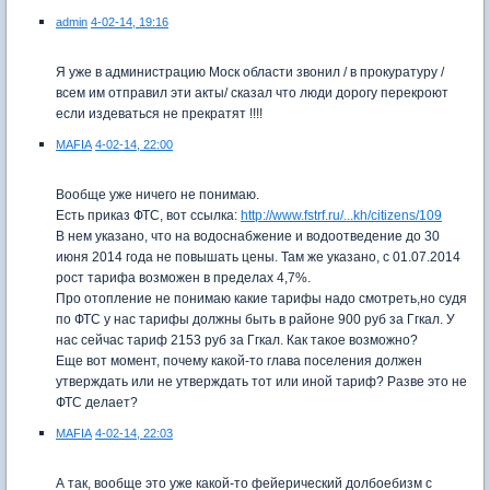
admin
4-02-14, 19:16
Я уже в администрацию Моск области звонил / в прокуратуру /
всем им отправил эти акты/ сказал что люди дорогу перекроют
если издеваться не прекратят !!!!
MAFIA
4-02-14, 22:00
Вообще уже ничего не понимаю.
Есть приказ ФТС, вот ссылка:
http://www.fstrf.ru/...kh/citizens/109
В нем указано, что на водоснабжение и водоотведение до 30
июня 2014 года не повышать цены. Там же указано, с 01.07.2014
рост тарифа возможен в пределах 4,7%.
Про отопление не понимаю какие тарифы надо смотреть,но судя
по ФТС у нас тарифы должны быть в районе 900 руб за Ггкал. У
нас сейчас тариф 2153 руб за Ггкал. Как такое возможно?
Еще вот момент, почему какой-то глава поселения должен
утверждать или не утверждать тот или иной тариф? Разве это не
ФТС делает?
MAFIA
4-02-14, 22:03
А так, вообще это уже какой-то фейерический долбоебизм с