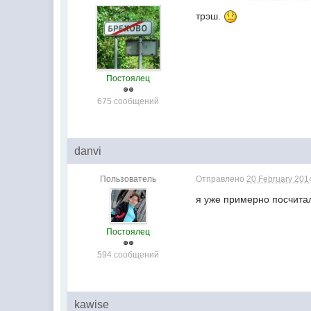
трэш.
Постоялец
675 сообщений
danvi
Пользователь
Отправлено
20 February 2014
я уже примерно посчитал
Постоялец
594 сообщений
kawise