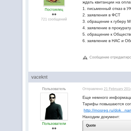
ждать квитанции на опла
1. письменный отказ в У
Постоялец
2. заявления в ФСТ
721 сообщений
3. обращение к губеру 
4. заявление в прокурат
5. обращение к Общест
6. заявление в НАС и О
Сообщение отредактирова
vaceknt
Пользователь
Отправлено
21 February 2014
Еще немного информации
Тарифы повышаются сог
http://mosreg.ru/dok...
Находим документ:
Пользователи
Quote