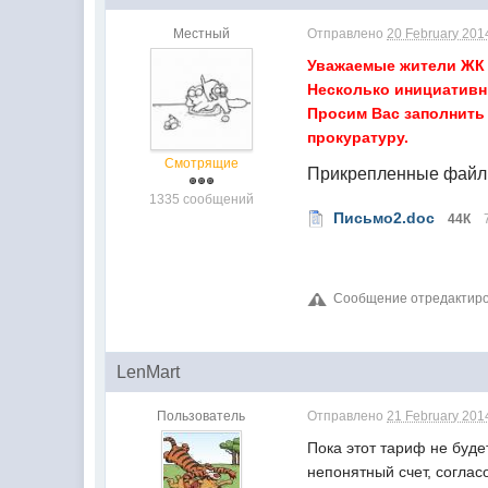
Местный
Отправлено
20 February 2014
Уважаемые жители ЖК 
Несколько инициативн
Просим Вас заполнить 
прокуратуру.
Смотрящие
Прикрепленные фай
1335 сообщений
Письмо2.doc
44К
Сообщение отредактирова
LenMart
Пользователь
Отправлено
21 February 2014
Пока этот тариф не буде
непонятный счет, соглас