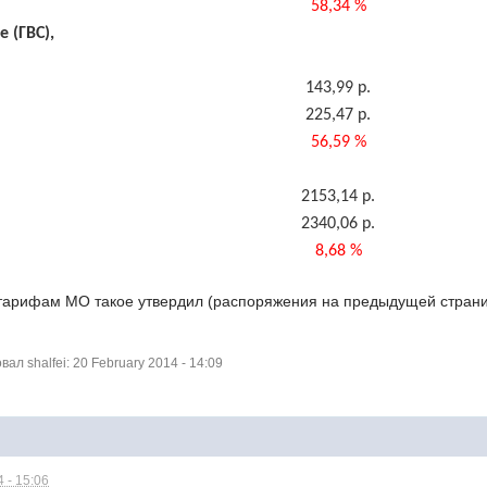
58,34 %
 (ГВС),
143,99 р.
225,47 р.
56,59 %
2153,14 р.
2340,06 р.
8,68 %
 тарифам МО такое утвердил (распоряжения на предыдущей стран
л shalfei: 20 February 2014 - 14:09
 - 15:06