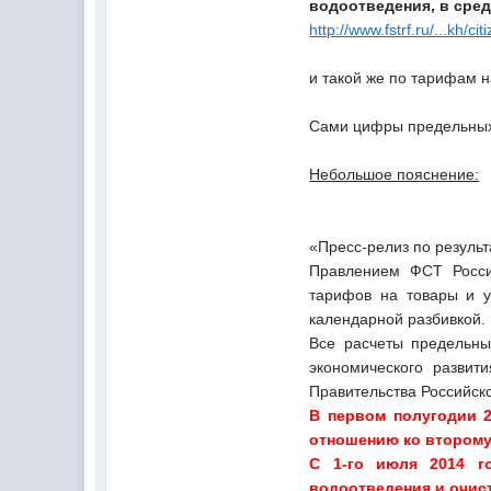
водоотведения, в сред
http://www.fstrf.ru/...kh/ci
и такой же по тарифам н
Сами цифры предельных 
Небольшое пояснение:
«Пресс-релиз по результ
Правлением ФСТ Росси
тарифов на товары и у
календарной разбивкой.
Все расчеты предельны
экономического развит
Правительства Российск
В первом полугодии 2
отношению ко второму
С 1-го июля 2014 г
водоотведения и очист