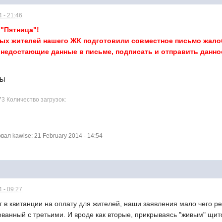
 - 21:46
"Пятница"!
ых жителей нашего ЖК подготовили совместное письмо жалоб
недостающие данные в письме, подписать и отправить данное
лы
73 Количество загрузок:
л kawise: 21 February 2014 - 14:54
 - 09:27
т в квитанции на оплату для жителей, наши заявления мало чего 
ованный с третьими. И вроде как вторые, прикрываясь "живым" щи