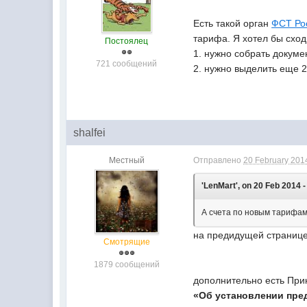
Есть такой орган
ФСТ Ро
тарифа. Я хотел бы сход
Постоялец
1. нужно собрать докуме
721 сообщений
2. нужно выделить еще 2
shalfei
Местный
Отправлено
20 February 2014
'LenMart', on 20 Feb 2014 -
А счета по новым тарифам
на предидущей странице
Смотрящие
1879 сообщений
дополнительно есть При
«Об установлении пре