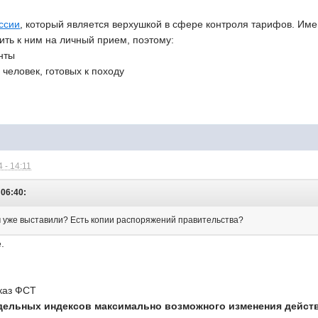
ссии
, который является верхушкой в сфере контроля тарифов. Име
ить к ним на личный прием, поэтому:
нты
 человек, готовых к походу
 - 14:11
 06:40:
 уже выставили? Есть копии распоряжений правительства?
.
каз ФСТ
дельных индексов максимально возможного изменения дейст