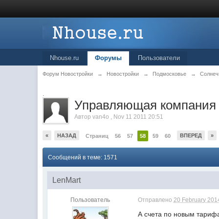
Nhouse.ru
Форумы
Пользователи
Форум Новостройки
→
Новостройки
→
Подмосковье
→
Солнеч
.
Управляющая компания 
Автор
van4o
,
Nov 11 2011 20:51
«
НАЗАД
ВПЕРЕД
»
Страниц
56
57
58
59
60
Сообщений в теме: 1571
LenMart
Пользователь
Отправлено
20 February 2014
А счета по новым тариф