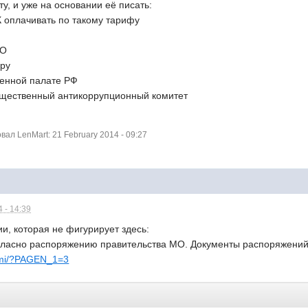
ту, и уже на основании её писать:
К оплачивать по такому тарифу
МО
уру
венной палате РФ
бщественный антикоррупционный комитет
л LenMart: 21 February 2014 - 09:27
 - 14:39
, которая не фигурирует здесь:
ласно распоряжению правительства МО. Документы распоряжений 
nami/?PAGEN_1=3