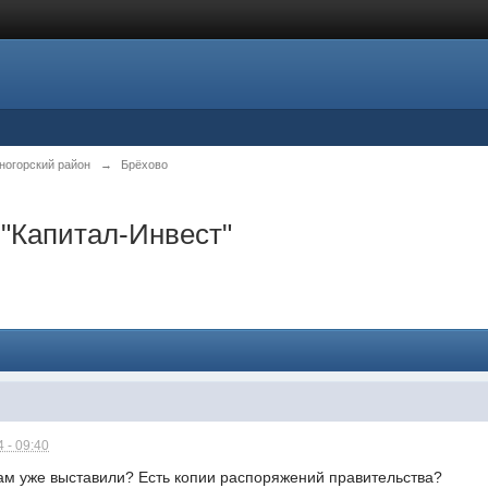
ногорский район
→
Брёхово
"Капитал-Инвест"
 - 09:40
ам уже выставили? Есть копии распоряжений правительства?