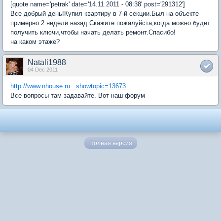
[quote name='petrak' date='14.11.2011 - 08:38' post='291312']
Все добрый день!Купил квартиру в 7-й секции.Был на объекте
примерно 2 недели назад.Скажите пожалуйста,когда можно будет
получить ключи,чтобы начать делать ремонт.Спасибо!
на каком этаже?
Natali1988
04 Dec 2011
http://www.nhouse.ru...showtopic=13673
Все вопросы там задавайте. Вот наш форум
Полная версия