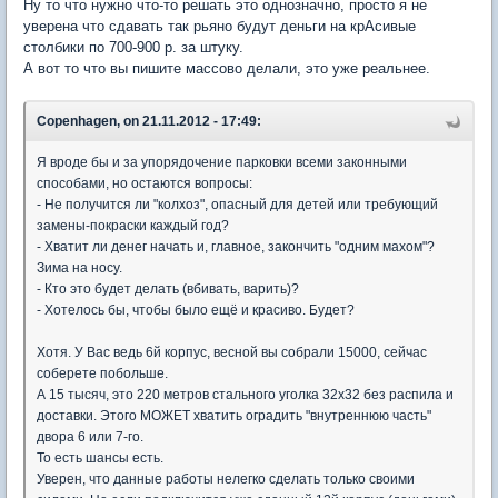
Ну то что нужно что-то решать это однозначно, просто я не
уверена что сдавать так рьяно будут деньги на крАсивые
столбики по 700-900 р. за штуку.
А вот то что вы пишите массово делали, это уже реальнее.
Copenhagen, on 21.11.2012 - 17:49:
Я вроде бы и за упорядочение парковки всеми законными
способами, но остаются вопросы:
- Не получится ли "колхоз", опасный для детей или требующий
замены-покраски каждый год?
- Хватит ли денег начать и, главное, закончить "одним махом"?
Зима на носу.
- Кто это будет делать (вбивать, варить)?
- Хотелось бы, чтобы было ещё и красиво. Будет?
Хотя. У Вас ведь 6й корпус, весной вы собрали 15000, сейчас
соберете побольше.
А 15 тысяч, это 220 метров стального уголка 32х32 без распила и
доставки. Этого МОЖЕТ хватить оградить "внутреннюю часть"
двора 6 или 7-го.
То есть шансы есть.
Уверен, что данные работы нелегко сделать только своими