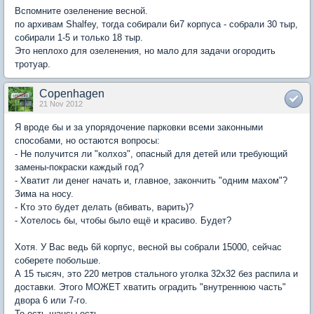
Вспомните озеленение весной.
по архивам Shalfey, тогда собирали 6и7 корпуса - собрали 30 тыр,
собирали 1-5 и только 18 тыр.
Это неплохо для озеленения, но мало для задачи огородить
тротуар.
Copenhagen
21 Nov 2012
Я вроде бы и за упорядочение парковки всеми законными
способами, но остаются вопросы:
- Не получится ли "колхоз", опасный для детей или требующий
замены-покраски каждый год?
- Хватит ли денег начать и, главное, закончить "одним махом"?
Зима на носу.
- Кто это будет делать (вбивать, варить)?
- Хотелось бы, чтобы было ещё и красиво. Будет?
Хотя. У Вас ведь 6й корпус, весной вы собрали 15000, сейчас
соберете побольше.
А 15 тысяч, это 220 метров стального уголка 32х32 без распила и
доставки. Этого МОЖЕТ хватить оградить "внутреннюю часть"
двора 6 или 7-го.
То есть шансы есть.