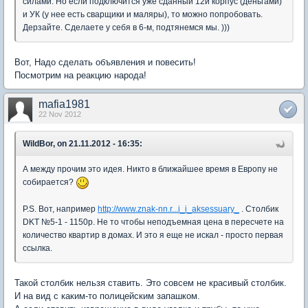
силами. Но если подключится уже сданный 12й корпус (деньгами)
и УК (у нее есть сварщики и маляры), то можно попробовать.
Дерзайте. Сделаете у себя в 6-м, подтянемся мы. )))
Вот, Надо сделать объявления и повесить!
Посмотрим на реакцию народа!
mafia1981
22 Nov 2012
WildBor, on 21.11.2012 - 16:35:
А между прочим это идея. Никто в ближайшее время в Европу не
собирается?
P.S. Вот, например
http://www.znak-nn.r...i_i_aksessuary_
. Столбик
DKT №5-1 - 1150р. Не то чтобы неподъемная цена в пересчете на
количество квартир в домах. И это я еще не искал - просто первая
ссылка.
Такой столбик нельзя ставить. Это совсем не красивый столбик.
И на вид с каким-то полицейским запашком.