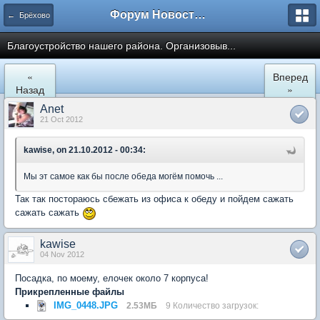
Форум Новостройки
← Брёхово
Благоустройство нашего района. Организовыв...
«
Вперед
Назад
»
Anet
21 Oct 2012
kawise, on 21.10.2012 - 00:34:
Мы эт самое как бы после обеда могём помочь ...
Так так постораюсь сбежать из офиса к обеду и пойдем сажать
сажать сажать
kawise
04 Nov 2012
Посадка, по моему, елочек около 7 корпуса!
Прикрепленные файлы
IMG_0448.JPG
2.53МБ
9 Количество загрузок: