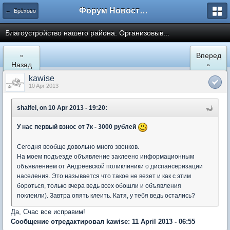
Форум Новостройки
← Брёхово
Благоустройство нашего района. Организовыв...
«
Вперед
Назад
»
kawise
10 Apr 2013
shalfei, on 10 Apr 2013 - 19:20:
У нас первый взнос от 7к - 3000
рублей
Сегодня вообще довольно много звонков.
На моем подъезде объявление заклеено информационным
объявлением от Андреевской поликлиники о диспансеризации
населения. Это называется что такое не везет и как с этим
бороться, только вчера ведь всех обошли и объявления
поклеили). Завтра опять клеить. Катя, у тебя ведь остались?
Да, Счас все исправим!
Сообщение отредактировал kawise: 11 April 2013 - 06:55