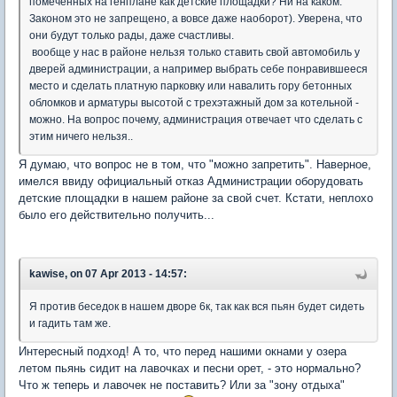
помеченных на генплане как детские площадки? Ни на каком.
Законом это не запрещено, а вовсе даже наоборот). Уверена, что
они будут только рады, даже счастливы.
вообще у нас в районе нельзя только ставить свой автомобиль у
дверей администрации, а например выбрать себе понравившееся
место и сделать платную парковку или навалить гору бетонных
обломков и арматуры высотой с трехэтажный дом за котельной -
можно. На вопрос почему, администрация отвечает что сделать с
этим ничего нельзя..
Я думаю, что вопрос не в том, что "можно запретить". Наверное,
имелся ввиду официальный отказ Администрации оборудовать
детские площадки в нашем районе за свой счет. Кстати, неплохо
было его действительно получить...
kawise, on 07 Apr 2013 - 14:57:
Я против беседок в нашем дворе 6к, так как вся пьян будет сидеть
и гадить там же.
Интересный подход! А то, что перед нашими окнами у озера
летом пьянь сидит на лавочках и песни орет, - это нормально?
Что ж теперь и лавочек не поставить? Или за "зону отдыха"