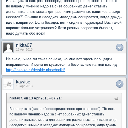
Ваша цитата (как раз "непосредственно про спиртное"): "То есть
по вашему мнению надо за счет собранных денег ставить
дополнительные места для распития различных напитков в виде
беседок?" Обычно в беседках молодежь собирается, когда дождь
идет, например. Если беседок нет - сидит в подъездах! Вас такой
вариант больше устраивает? Дети разных возрастов бывают, -
надо думать обо всех!
nikita07
13 Apr 2013
Не знаю, была ли такая ссылка, но мне вот здесь площадки
понравились. И цены не кусаются, и безопасные на мой взгляд
http://lazalka.ru/detskie-ploschadki/
kawise
13 Apr 2013
nikita07, on 13 Apr 2013 - 07:21:
Ваша цитата (как раз "непосредственно про спиртное"): "То есть
по вашему мнению надо за счет собранных денег ставить
дополнительные места для распития различных напитков в виде
беседок?" Обычно в беседках молодежь собирается, когда дождь