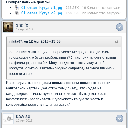
Прикрепленные файлы
01_ответ_Кутуз_л1.jpg
213.67К
16 Количество загрузок:
01_ответ_Кутуз_л2.jpg
158.93К
22 Количество загрузок:
shalfei
12 Apr 2013
nikita07, on 12 Apr 2013 - 13:08:
А по ящикам квитанции на перечисление средств по детским
площадкам кто будет разбрасывать? Я так поняла, счет открыли
на физлицо, а не на УК! Могу предложить свои услуги по 3
корпусу! Только обязательно нужно сопроводительное письмо -
коротко и ясно.
Раскладывать по ящикам письма решили после готовности
банковской карты к уже открытому счету, это будет на
след.неделе. Писем нужно много, может быть у кого есть
возможность распечатать и упаковать какую-то часть в
конверты(конверты в наличии есть)?
kawise
12 Apr 2013