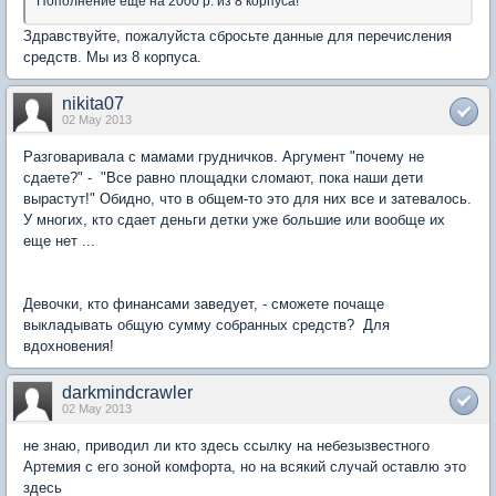
Пополнение еще на 2000 р. из 8 корпуса!
Здравствуйте, пожалуйста сбросьте данные для перечисления
средств. Мы из 8 корпуса.
nikita07
02 May 2013
Разговаривала с мамами грудничков. Аргумент "почему не
сдаете?" - "Все равно площадки сломают, пока наши дети
вырастут!" Обидно, что в общем-то это для них все и затевалось.
У многих, кто сдает деньги детки уже большие или вообще их
еще нет ...
Девочки, кто финансами заведует, - сможете почаще
выкладывать общую сумму собранных средств? Для
вдохновения!
darkmindcrawler
02 May 2013
не знаю, приводил ли кто здесь ссылку на небезызвестного
Артемия с его зоной комфорта, но на всякий случай оставлю это
здесь