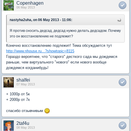
Copenhagen
06 May 2013
nastyha2uha, on 06 May 2013 - 11:06:
Я против сносить дедсад, дедсад нужно делать дедсадом. Почему
это он восстановлению не подлежит?
Конечно восстановлению подлежит! Тема обсуждается тут
http://www.nhouse.ru...?showtopic=8115
Гораздо вероятнее, что "старого" десткого сада мы дождемся
раньше, чем виртуального "нового" если нового вообще
дождемся когданибудь!
shalfei
07 May 2013
+ 1000р от 5к
+ 2000р от 7к
спасибо отзывчивым
2taf4u
08 May 2013