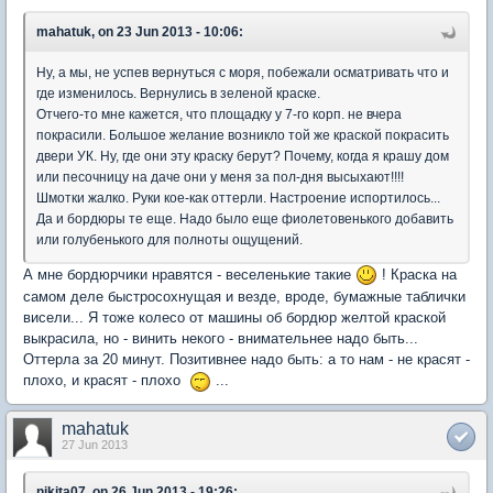
mahatuk, on 23 Jun 2013 - 10:06:
Ну, а мы, не успев вернуться с моря, побежали осматривать что и
где изменилось. Вернулись в зеленой краске.
Отчего-то мне кажется, что площадку у 7-го корп. не вчера
покрасили. Большое желание возникло той же краской покрасить
двери УК. Ну, где они эту краску берут? Почему, когда я крашу дом
или песочницу на даче они у меня за пол-дня высыхают!!!!
Шмотки жалко. Руки кое-как оттерли. Настроение испортилось...
Да и бордюры те еще. Надо было еще фиолетовенького добавить
или голубенького для полноты ощущений.
А мне бордюрчики нравятся - веселенькие такие
! Краска на
самом деле быстросохнущая и везде, вроде, бумажные таблички
висели... Я тоже колесо от машины об бордюр желтой краской
выкрасила, но - винить некого - внимательнее надо быть...
Оттерла за 20 минут. Позитивнее надо быть: а то нам - не красят -
плохо, и красят - плохо
...
mahatuk
27 Jun 2013
nikita07, on 26 Jun 2013 - 19:26: