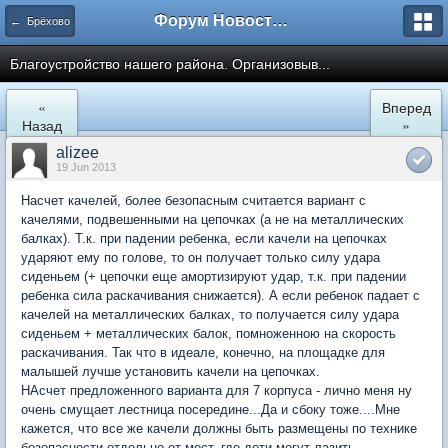
Форум Новостройки
← Брёхово
Благоустройство нашего района. Организовыв...
«
Вперед
Назад
»
alizee
19 Jun 2013
Насчет качелей, более безопасным считается вариант с
качелями, подвешенными на цепочках (а не на металлических
балках). Т.к. при падении ребенка, если качели на цепочках
ударяют ему по голове, то он получает только силу удара
сиденьем (+ цепочки еще амортизируют удар, т.к. при падении
ребенка сила раскачивания снижается). А если ребенок падает с
качелей на металлических балках, то получается силу удара
сиденьем + металлических балок, помноженною на скорость
раскачивания. Так что в идеале, конечно, на площадке для
малышей лучше установить качели на цепочках.
НАсчет предложенного варианта для 7 корпуса - лично меня ну
очень смущает лестница посередине...Да и сбоку тоже....Мне
кажется, что все же качели должны быть размещены по технике
безопасности отдельно от мест, где дети могут лазить....