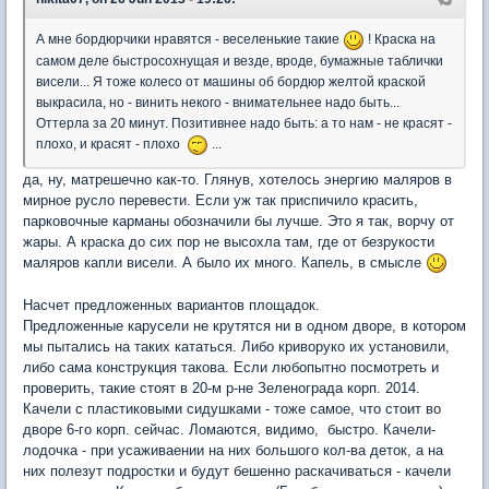
А мне бордюрчики нравятся - веселенькие такие
! Краска на
самом деле быстросохнущая и везде, вроде, бумажные таблички
висели... Я тоже колесо от машины об бордюр желтой краской
выкрасила, но - винить некого - внимательнее надо быть...
Оттерла за 20 минут. Позитивнее надо быть: а то нам - не красят -
плохо, и красят - плохо
...
да, ну, матрешечно как-то. Глянув, хотелось энергию маляров в
мирное русло перевести. Если уж так приспичило красить,
парковочные карманы обозначили бы лучше. Это я так, ворчу от
жары. А краска до сих пор не высохла там, где от безрукости
маляров капли висели. А было их много. Капель, в смысле
Насчет предложенных вариантов площадок.
Предложенные карусели не крутятся ни в одном дворе, в котором
мы пытались на таких кататься. Либо криворуко их установили,
либо сама конструкция такова. Если любопытно посмотреть и
проверить, такие стоят в 20-м р-не Зеленограда корп. 2014.
Качели с пластиковыми сидушками - тоже самое, что стоит во
дворе 6-го корп. сейчас. Ломаются, видимо, быстро. Качели-
лодочка - при усаживаении на них большого кол-ва деток, а на
них полезут подростки и будут бешенно раскачиваться - качели