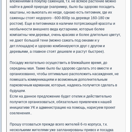
вложениями в покупку саженцев, т.к. не всякое растение можно
найти в дикой природе (например, было бы здорово посадить
каштаны, но выкопать их негде, однако есть питомник, где их
саженцы стоят недорого - 600-800р за деревце 160-180 см
ростом). Еще в питомниках в наличии потрясающей красоты и
необычности внешнего вида кустарники, которые более
компактны чем деревья, очень красиво и более длительно цветут,
не дают большой тени (можно сажать под окнами и у
дет.площадок) и здорово комбинируются друг с другом и
деревьями, а главное стоят дешевле и растут быстрее).
Посадку желательно осуществить в ближайшее время, до
середины мая. Также было бы здорово сделать это вместе и
организованно, чтобы оптимально расположить насаждения, не
помешать коммуникациям и возможным дополнительным
парковочным карманам, которые, надеюсь получится сделать в
будущем.
Если на данное предложение будет отклик и действительно
получится организоваться, обязательно привлечем к нашей
инициативе УК и администрацию на помощь, нарисуем проект
озеленения..
Прошу отозваться прежде всего жителей 6-го корпуса, т.к.
несколькими жителями уже запланированы привоз и посадка