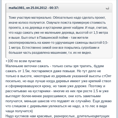
mafia1981, on 25.04.2012 - 00:37:
Тоже участвую материально. Обязательно надо сделать проект,
иначе колхоз получится. Озвучьте пожста примерную стоимость
проекта, а на деревца и кустарники денег найдем. И еще, считаю,
что надо сажать уже не маленькие деревца, высотой от 1,5 метра
и выше. Был опыт в Павшинской пойме - там жители
скооперировались на какие-то удручающие саженцы высотой 0,5-
1 метра. Естественно зимой они все покрылись сугробами и
большая часть раздавлена машинами, т.к. их не видно.
+100 по всем пунктам.
Маленькие веточки сажать - только силы зря тратить, будем
сажать от 1.5м, постараемся даже повыше. Но тут дело не
только в высоте, некоторые из деревьев указанной высоты стОят
посильно, но еще лучше когда деревья имеют уже крепкий ствол
и сформировавшуюся крону, но такие уже дороже. Поэтому и
рассчитываю на кустарники - многие из них при росте 1.5 м уже
выглядят более-менее разросшимися, они хоть заметными
получатся, меньше шансов что подавят их случайно. Еще думаю
что слишком с деревьями увлекаться не надо, а то лес в виде
чащи получится)
Надо кустиков нам красивых, разнорослых, длительноцветущих