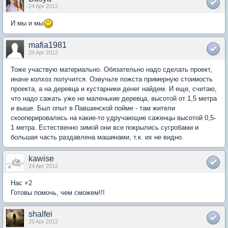
24 Apr 2012
И мы и мы
mafia1981
24 Apr 2012
Тоже участвую материально. Обязательно надо сделать проект,
иначе колхоз получится. Озвучьте пожста примерную стоимость
проекта, а на деревца и кустарники денег найдем. И еще, считаю,
что надо сажать уже не маленькие деревца, высотой от 1,5 метра
и выше. Был опыт в Павшинской пойме - там жители
скооперировались на какие-то удручающие саженцы высотой 0,5-
1 метра. Естественно зимой они все покрылись сугробами и
большая часть раздавлена машинами, т.к. их не видно.
kawise
24 Apr 2012
Нас +2
Готовы помочь, чем сможем!!!
shalfei
25 Apr 2012