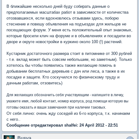
В ближайшие несколько дней буду собирать данные о
предполагаемых масштабах работ в зависимости от количества
отозвавшихся, если вдохновлюсь отзывами здесь, поборю
стеснение и повешу объявления на подъездах для жильцов не
посещающих форум. У меня есть положительный опыт знакомых,
которые бросили клич на форуме и в объявлениях и посадили во
дворе и округе новостройки в куркино около 100 (!) растений.
Кустарник достаточного размера стоит в питомнике от 300 рублей
- т.е. вклад может быть совсем небольшим, но заметным). Только
хотелось бы чтобы появились также желающие помочь в
добывании бесплатных деревьев с дач или леса, а также в их
посадке и защите. Кто соскучился по физическому труду и
дачным работам, отзовитесь)
Для желающих обозначить себя участвующим - напишите в личку,
укажите имя, любой контакт, номер корпуса, род помощи которую вы
готовы оказать и ваши замечания при наличии таковых.
От себя лично: очень жду соседей из 6-го корпуса, т.к. начинаем
с него..
Сообщение отредактировал shalfei: 24 April 2012 - 22:51
Busya