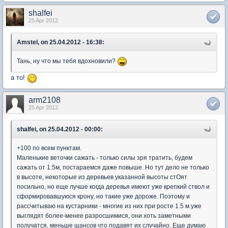
shalfei
25 Apr 2012
Amstel, on 25.04.2012 - 16:38:
Тань, ну что мы тебя вдохновили?
а то!
arm2108
25 Apr 2012
shalfei, on 25.04.2012 - 00:00:
+100 по всем пунктам.
Маленькие веточки сажать - только силы зря тратить, будем
сажать от 1.5м, постараемся даже повыше. Но тут дело не только
в высоте, некоторые из деревьев указанной высоты стОят
посильно, но еще лучше когда деревья имеют уже крепкий ствол и
сформировавшуюся крону, но такие уже дороже. Поэтому и
рассчитываю на кустарники - многие из них при росте 1.5 м уже
выглядят более-менее разросшимися, они хоть заметными
получатся, меньше шансов что подавят их случайно. Еще думаю