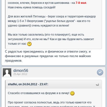
сосенок, елочек, березок и кустов шиповника - на
7-8 мая
.
Нам очень нужна помощь соседей!
Для всех жителей Пятницы - берег озера и территория-коридор
между 1-5 и 7-8корпусами ("ущелье белых духов" - как кто-то
удачно сравнил)) очень нуждаются в зелени!
Мы все только заселились (кто-то планирует), еще есть
энтузиазм) И кто, если не мы? Как и где мы будем жить зависит
только от нас
С радостью присоединюсь и физически и отвезти смогу, и
финансово в разумных пределах но только после майских
праздников.
dimon56
25 Apr 2012
shalfei, on 24.04.2012 - 23:47:
Спасибо отозвавшимся на форуме и в личку!
Про проект согласна полностью, ведь это только кажется что