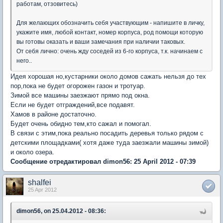
работам, отзовитесь)
Для желающих обозначить себя участвующим - напишите в личку,
укажите имя, любой контакт, номер корпуса, род помощи которую
вы готовы оказать и ваши замечания при наличии таковых.
От себя лично: очень жду соседей из 6-го корпуса, т.к. начинаем с
него..
Идея хорошая но,кустарники около домов сажать нельзя до тех
пор,пока не будет огорожен газон и тротуар.
Зимой все машины заезжают прямо под окна.
Если не будет отграждений,все подавят.
Хамов в районе достаточно.
Будет очень обидно тем,кто сажал и помогал.
В связи с этим,пока реально посадить деревья только рядом с
детскими площадками( хотя даже туда заезжали машины зимой)
и около озера.
Сообщение отредактировал dimon56: 25 April 2012 - 07:39
shalfei
25 Apr 2012
dimon56, on 25.04.2012 - 08:36: