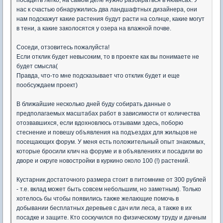
посадить легко, на самом деле нужно разбираться в нюансах. У
нас к счастью обнаружились два ландшафтных дизайнера, они
нам подскажут какие растения будут расти на солнце, какие могут
в тени, а какие заколосятся у озера на влажной почве.
Соседи, отзовитесь пожалуйста!
Если отклик будет невысоким, то в проекте как вы понимаете не
будет смысла(
Правда, что-то мне подсказывает что отклик будет и еще
пообсуждаем проект)
В ближайшие несколько дней буду собирать данные о
предполагаемых масштабах работ в зависимости от количества
отозвавшихся, если вдохновлюсь отзывами здесь, поборю
стеснение и повешу объявления на подъездах для жильцов не
посещающих форум. У меня есть положительный опыт знакомых,
которые бросили клич на форуме и в объявлениях и посадили во
дворе и округе новостройки в куркино около 100 (!) растений.
Кустарник достаточного размера стоит в питомнике от 300 рублей
- т.е. вклад может быть совсем небольшим, но заметным). Только
хотелось бы чтобы появились также желающие помочь в
добывании бесплатных деревьев с дач или леса, а также в их
посадке и защите. Кто соскучился по физическому труду и дачным