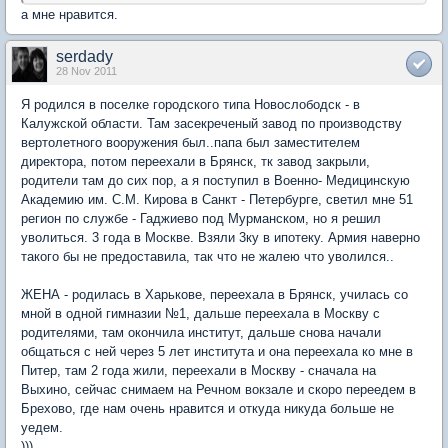
а мне нравится.
serdady
28 Nov 2011
Я родился в поселке городского типа Новослободск - в
Калужской области. Там засекреченый завод по производству
вертолетного вооружения был..папа был заместителем
директора, потом переехали в Брянск, тк завод закрыли,
родители там до сих пор, а я поступил в Военно- Медицинскую
Академию им. С.М. Кирова в Санкт - Петербурге, светил мне 51
регион по службе - Гаджиево под Мурманском, но я решил
уволиться. 3 года в Москве. Взяли 3ку в ипотеку. Армия наверно
такого бы не предоставила, так что не жалею что уволился..
ЖЕНА - родилась в Харькове, переехала в Брянск, училась со
мной в одной гимназии №1, дальше переехала в Москву с
родителями, там окончила институт, дальше снова начали
общаться с ней через 5 лет института и она переехала ко мне в
Питер, там 2 года жили, переехали в Москву - сначала на
Выхино, сейчас снимаем на Речном вокзале и скоро переедем в
Брехово, где нам очень нравится и откуда никуда больше не
уедем.
)))