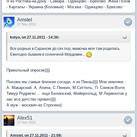
Я из Ростова-на-Дону - Самара - Одинцово - Брехово. Жена Псков
- Карталы - Украина (Коломыя) - Москва - Одинцово - Брехово
Amstel
27 Nov 2011
kotya, on 27.11.2011 - 14:36:
Все родные в Саранске до сих пор, мамочка моя там родилась.
Ежегодно бываем в солнечной Мордовии...
Прикольный опросик))))
Похоже мы самые близкие соседи, я из Пензы)))) Мои земляки -
А. Макарский, А. Апина, С.Пенкин, М.Ситтель, П. Снежок-Воля,
Тимур Родригес.... еще Белинский, Мейерхольд, М.Лермонтов у
нас все детство провел))))
А муж - москвич из Строгино)
Alex51
27 Nov 2011
Amstel, on 27.11.2011 - 21:08: