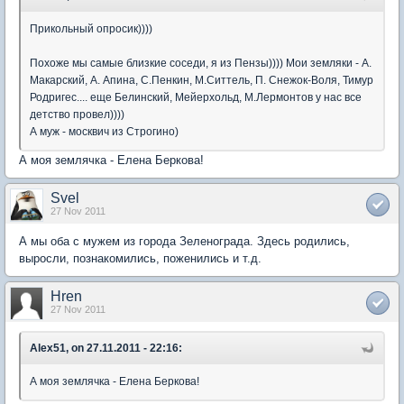
Прикольный опросик))))
Похоже мы самые близкие соседи, я из Пензы)))) Мои земляки - А.
Макарский, А. Апина, С.Пенкин, М.Ситтель, П. Снежок-Воля, Тимур
Родригес.... еще Белинский, Мейерхольд, М.Лермонтов у нас все
детство провел))))
А муж - москвич из Строгино)
А моя землячка - Елена Беркова!
Svel
27 Nov 2011
А мы оба с мужем из города Зеленограда. Здесь родились,
выросли, познакомились, поженились и т.д.
Hren
27 Nov 2011
Alex51, on 27.11.2011 - 22:16:
А моя землячка - Елена Беркова!