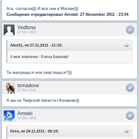
Ага, согласна))) И все они в Москве)))
Сообщение отредактировал Amstel: 27 November 2011 - 23:54
Vedbma
27 Nov 2011
Alex51, on 27.11.2011 - 21:16:
А моя землячка - Елена Беркова!
Ты жалуешься или хвастешься?)))
tomadove
27 Nov 2011
А мы из Тверской области-г.Конаково))
Amstel
27 Nov 2011
Hren, on 28.11.2011 - 00:10: