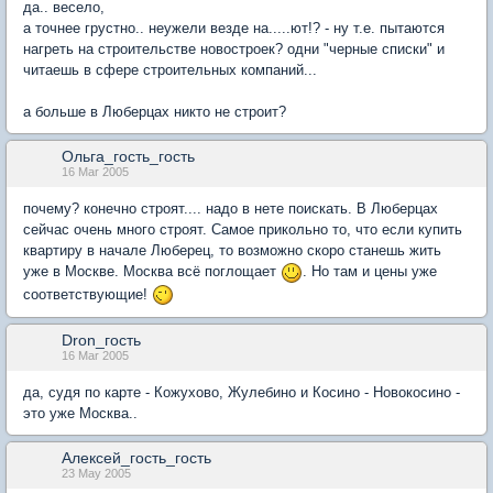
да.. весело,
а точнее грустно.. неужели везде на.....ют!? - ну т.е. пытаются
нагреть на строительстве новостроек? одни "черные списки" и
читаешь в сфере строительных компаний...
а больше в Люберцах никто не строит?
Ольга_гость_гость
16 Mar 2005
почему? конечно строят.... надо в нете поискать. В Люберцах
сейчас очень много строят. Самое прикольно то, что если купить
квартиру в начале Люберец, то возможно скоро станешь жить
уже в Москве. Москва всё поглощает
. Но там и цены уже
соответствующие!
Dron_гость
16 Mar 2005
да, судя по карте - Кожухово, Жулебино и Косино - Новокосино -
это уже Москва..
Алексей_гость_гость
23 May 2005