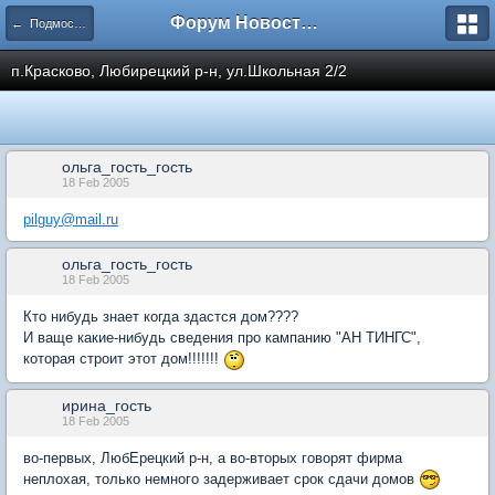
Форум Новостройки
← Подмосковье
п.Красково, Любирецкий р-н, ул.Школьная 2/2
ольга_гость_гость
18 Feb 2005
pilguy@mail.ru
ольга_гость_гость
18 Feb 2005
Кто нибудь знает когда здастся дом????
И ваще какие-нибудь сведения про кампанию "АН ТИНГС",
которая строит этот дом!!!!!!!
ирина_гость
18 Feb 2005
во-первых, ЛюбЕрецкий р-н, а во-вторых говорят фирма
неплохая, только немного задерживает срок сдачи домов