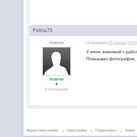
Polina75
Новичок
Отправлено
15 January 2013 
У меня знакомый с работ
Показывал фотографии, д
Новички
3 сообщений
Форум Новостройки
→
Новостройки
→
Подмосковье
→
Химки