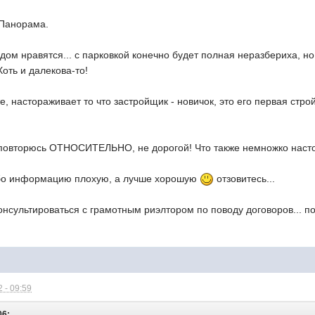
 Панорама.
дом нравятся... с парковкой конечно будет полная неразбериха, но
оть и далекова-то!
е, настораживает то что застройщик - новичок, это его первая стро
 повторюсь ОТНОСИТЕЛЬНО, не дорогой! Что также немножко насто
ибо информацию плохую, а лучше хорошую
отзовитесь...
онсультироваться с грамотным риэлтором по поводу договоров... п
 - 09:59
06: