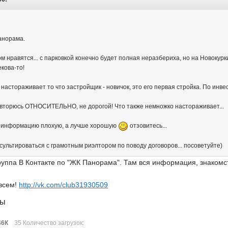
анорама.
м нравятся... с парковкой конечно будет полная неразбериха, но на Новокурк
кова-то!
 настораживает то что застройщик - новичок, это его первая стройка. По инв
овторюсь ОТНОСИТЕЛЬНО, не дорогой! Что также немножко настораживает...
бо информацию плохую, а лучше хорошую
отзовитесь...
сультироваться с грамотным риэлтором по поводу договоров... посоветуйте)
уппа В Контакте по "ЖК Панорама". Там вся информация, знакомс
всем!
http://vk.com/club31930509
лы
46К
35 Количество загрузок: