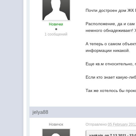
Почти достроен дом ЖК
Расположение, да и сам 
Новички
немного обнадеживает! Х
1 сообщений
А теперь о самом объект
информации никакой.
Еще кв.м относительно,
Если кто знает какую-л
Так же хотелось бы прок
jelya88
Новичок
Отправлено
05 February 2012
yankain, on 7.12.2011 - 23: