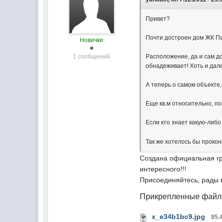
Привет?
Почти достроен дом ЖК П
Новички
1 сообщений
Расположение, да и сам до
обнадеживает! Хоть и дале
А теперь о самом объекте,
Еще кв.м относительно, п
Если кто знает какую-ли
Так же хотелось бы прокон
Создана официальная гр
интересного!!!
Присоединяйтесь, рады 
Прикрепленные фай
x_e34b1bc9.jpg
85.