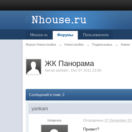
Nhouse.ru
Форумы
Пользователи
Форум Новостройки
→
Новостройки
→
Подмосковье
→
Химки
.
ЖК Панорама
Автор
yankain
,
Dec 07 2011 23:06
Сообщений в теме: 2
yankain
Новичок
Отправлено
07 December 201
Привет?