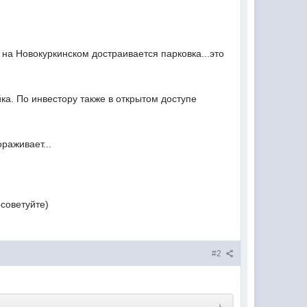
 на Новокуркинском достраивается парковка...это
йка. По инвестору также в открытом доступе
раживает...
осоветуйте)
#2