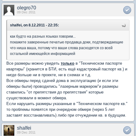
olegro70
09 Dec 2011
shalfei, on 8.12.2011 - 22:35:
как будто на разных языках говорим...
покажите заверенные печатью продавца доки, подтверждающие
что ниша ваша, потому что ваши слова расходятся со всей
остальной имеющейся информацией
Все размеры можно увидеть
только
в "Техническом паспорте
квартиры" (хранится в БТИ, есть ещё кадастровый паспорт кв.) и
нигде больше ни в проекте, ни в схемах и т.д.
Все обмеры перед сдачей дома в эксплуатацию (и если эти
обмеры были) проводились "лазерным маркером"и размеры
ставились "от препятствия до препятствия" которые
существовали в момент обмера.
Если нарушить размеры указанные в "Техническом паспорте кв."
то проблемы появятся при очередном обмере (через 5 лет
заставят восстанавливать) либо при отчуждении кв. в будущем.
shalfei
09 Dec 2011