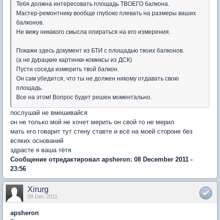
Тебя должна интересовать площадь ТВОЕГО балкона.
Мастер-ремонтнику вообще глубоко плевать на размеры ваших
балконов.
Не вижу никакого смысла опираться на его измерения.
Покажи здесь документ из БТИ с площадью твоих балконов.
(а не дурацкие картинки-комиксы из ДСК)
Пусти соседа измерить твой балкон.
Он сам убедится, что ты не должен никому отдавать свою
площадь.
Все на этом! Вопрос будет решен моментально.
послушай не вмешивайся
он не только мой не хочет мерить он свой то не мерил
мать его говарит тут стену ставте и всё на моей стороне без
всяких оснований
здрасте я ваша тётя
Сообщение отредактировал apsheron: 08 December 2011 -
23:56
Xirurg
09 Dec 2011
apsheron