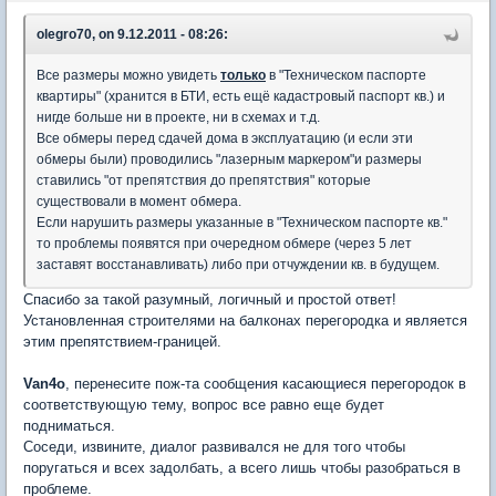
olegro70, on 9.12.2011 - 08:26:
Все размеры можно увидеть
только
в "Техническом паспорте
квартиры" (хранится в БТИ, есть ещё кадастровый паспорт кв.) и
нигде больше ни в проекте, ни в схемах и т.д.
Все обмеры перед сдачей дома в эксплуатацию (и если эти
обмеры были) проводились "лазерным маркером"и размеры
ставились "от препятствия до препятствия" которые
существовали в момент обмера.
Если нарушить размеры указанные в "Техническом паспорте кв."
то проблемы появятся при очередном обмере (через 5 лет
заставят восстанавливать) либо при отчуждении кв. в будущем.
Спасибо за такой разумный, логичный и простой ответ!
Установленная строителями на балконах перегородка и является
этим препятствием-границей.
Van4o
, перенесите пож-та сообщения касающиеся перегородок в
соответствующую тему, вопрос все равно еще будет
подниматься.
Соседи, извините, диалог развивался не для того чтобы
поругаться и всех задолбать, а всего лишь чтобы разобраться в
проблеме.