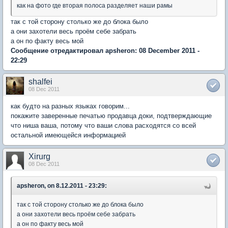
как на фото где вторая полоса разделяет наши рамы
так с той сторону столько же до блока было
а они захотели весь проём себе забрать
а он по факту весь мой
Сообщение отредактировал apsheron: 08 December 2011 -
22:29
shalfei
08 Dec 2011
как будто на разных языках говорим...
покажите заверенные печатью продавца доки, подтверждающие
что ниша ваша, потому что ваши слова расходятся со всей
остальной имеющейся информацией
Xirurg
08 Dec 2011
apsheron, on 8.12.2011 - 23:29:
так с той сторону столько же до блока было
а они захотели весь проём себе забрать
а он по факту весь мой