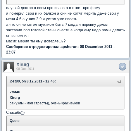
слушай доктор я всем про ивана а в ответ про фому
я померил свой и их балкон а они не хотят мерить даже свой у
меня 4.6 а у них 2.9 я устал уже писать
а что он не хотел мужиком быть ? когда я поровну делал
заставил пол готовой стены снести а когда ему надо рамы делать
он вспомнил
масис мерил ты ему доверяешь?
Сообщение отредактировал apsheron: 08 December 2011 -
23:07
Xirurg
08 Dec 2011
jost80, on 8.12.2011 - 12:46:
2taf4u
Xirurg
санузлы - моя страсть)), очень красивые!!!
Спасибо)))
Quote