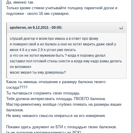
Да, именно так.
Только кроме стяжки учитывайте толщину паркетной доски и
подложки - около 16 мм суммарно.
apsheron, on 9.12.2011 - 00:05:
слушай доктор я всем про ивана а в ответ про фому
я померил свой и их балкон а они не хотят мерить даже свой у
меня 4.6 а у них 2.9 я устал уже писать
а что он не хотел мужиком быть ? когда я поровну делал
заставил пол готовой стены снести а когда ему надо рамы делать
он вспомнил
масис мерил ты ему доверяешь?
Какое ты имеешь отношение к размеру балкона твоего
соседа????
Ты пытаешься сохранить свою площадь.
Тебя должна интересовать площадь ТВОЕГО балкона.
Мастер-ремонтнику вообще глубоко плевать на размеры ваших
балконов.
Не вижу никакого смысла опираться на его измерения.
Покажи здесь документ из БТИ с площадью твоих балконов.
(а не дурацкие картинки-комиксы из ДСК)