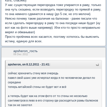
Кать, спасибо)
У нас существующая перегородка тоже упирается в раму, только
она чуть скошена, если возводить перегородку по прямой в раму,
то она немного сдвинется в нишу (до 5 см, но это мелочи).
Неясно почему такие различия на балконах - ранее писали что
если сделать перегородку в раму то она посреди ниши будет (ну
вот как на фото выше например). Или кто-то просто неправильно
мерял и обманывал)
Просто проблема всех касается, поэтому хотелось бы выяснить
истину, единую для всех.
apsheron_гость
08 Dec 2011
apsheron, on 8.12.2011 - 21:41:
сейчас хреначить стену моя очередь
павел свой шанс уже исчерпал когда я по человечески делал по
середине
теперь китайской стены не будет вот и всё
а теперь будет как на этом фото от то стены не несколько
сантиметров в лево в его сторону где расходяться рамы балконов
так он не захотел