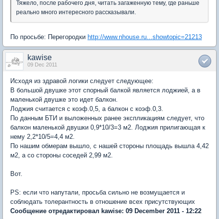
Тяжело, после рабочего дня, читать загаженную тему, где раньше
реально много интересного рассказывали.
По просьбе: Перегородки
http://www.nhouse.ru...showtopic=21213
kawise
09 Dec 2011
Исходя из здравой логики следует следующее:
В большой двушке этот спорный балкой является лоджией, а в
маленькой двушке это идет балкон.
Лоджия считается с коэф.0,5, а балкон с коэф.0,3.
По данным БТИ и выложенных ранее экспликациям следует, что
балкон маленькой двушки 0,9*10/3=3 м2. Лоджия прилигающая к
нему 2,2*10/5=4,4 м2.
По нашим обмерам вышло, с нашей стороны площадь вышла 4,42
м2, а со стороны соседей 2,99 м2.
Вот.
PS: если что напутали, просьба сильно не возмущается и
соблюдать толерантность в отношение всех присутствующих
Сообщение отредактировал kawise: 09 December 2011 - 12:22