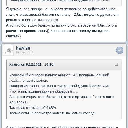
Площадь балкона, смежного с маленькой двушкой около 4 м!
Я думаю, все проще - он выдает желаемое за действительное -
зная, что соседский балкон по плану - 2,9м, не долго думая, он
решил что все остальное его).
А то что большой балкон по плану 3,8м, а вовсе не 4,6м., это в
расчет не принималось)) Конечно в свою пользу выгоднее
считать)
kawise
09 Dec 2011
Xirurg, on 9.12.2011 - 10:10:
Уважаемый Апшерон видимо ошибся - 4.6 площадь большой
лоджии рядом с кухней.
Площадь балкона, смежного с маленькой двушкой около 4 м!
Кто-то выкладывал данные обмеров бти.
А еще я замерил свои балконы (та же квартира на 2 этажа ниже
Апшерона).
Там негде взять еще 0,6 кВ/м.
Только если на пол метра залезть на балкон соседа.
Александр посмотрите в теме Перегородки по поводу метров, я