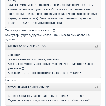
Xirurg
надо же, у Вас угловая квартира. ссегда хотела посмотреть эту
комнату в ремонте. супер, я влюбилась в это разделение зон,
шикарно смотрится! красного на мой взгляд многовато, но на вкус
и цвет, как говориться). больше ничего в отделении с эркером
ставить не будите? компьютерный стол?
Хочу туда велотреник поставить.))
Компутер будет в другом месте.. Да и место ему особо не
нужно).
Amstel, on 8.12.2011 - 16:55:
Здорово!
Туалет и ванная - стильные, мужские)
А в спальне уютно, даже есть ощущение, что люди в ней давно
уже живут)))
Александр, а натяжные потолки на сколько опускали?
На 5 см.
arm2108, on 8.12.2011 - 16:59:
Вот вот. Сколько у вас осталось см. от пола до потолка?
Сделали стяжку - 5см, потолок -5см итого 2.55. У вас так же?