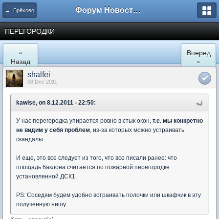
Форум Новостройки
← Брёхово
ПЕРЕГОРОДКИ
«
Вперед
Назад
»
shalfei
08 Dec 2011
kawise, on 8.12.2011 - 22:50:
У нас перегородка упирается ровно в стык окон,
т.е. мы конкретно
не видим у себя проблем
, из-за которых можно устраивать
скандалы.
И еще, это все следует из того, что все писали ранее: что
площадь баклона считается по пожарной перегородке
установленной ДСК1.
PS: Соседям будем удобно встраивать полочки или шкафчик в эту
полученную нишу.