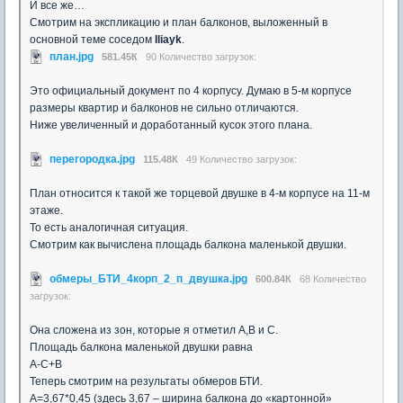
И все же…
Смотрим на экспликацию и план балконов, выложенный в
основной теме соседом
Iliayk
.
план.jpg
581.45К
90 Количество загрузок:
Это официальный документ по 4 корпусу. Думаю в 5-м корпусе
размеры квартир и балконов не сильно отличаются.
Ниже увеличенный и доработанный кусок этого плана.
перегородка.jpg
115.48К
49 Количество загрузок:
План относится к такой же торцевой двушке в 4-м корпусе на 11-м
этаже.
То есть аналогичная ситуация.
Смотрим как вычислена площадь балкона маленькой двушки.
обмеры_БТИ_4корп_2_п_двушка.jpg
600.84К
68 Количество
загрузок:
Она сложена из зон, которые я отметил А,В и С.
Площадь балкона маленькой двушки равна
А-С+В
Теперь смотрим на результаты обмеров БТИ.
А=3,67*0,45 (здесь 3,67 – ширина балкона до «картонной»