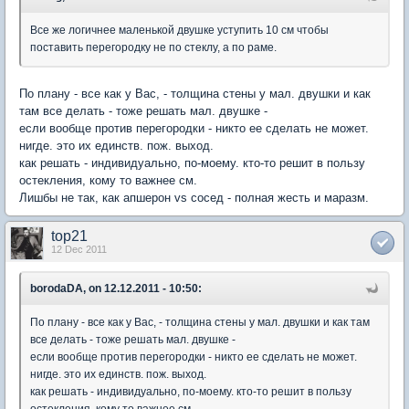
Все же логичнее маленькой двушке уступить 10 см чтобы
поставить перегородку не по стеклу, а по раме.
По плану - все как у Вас, - толщина стены у мал. двушки и как
там все делать - тоже решать мал. двушке -
если вообще против перегородки - никто ее сделать не может.
нигде. это их единств. пож. выход.
как решать - индивидуально, по-моему. кто-то решит в пользу
остекления, кому то важнее см.
Лишбы не так, как апшерон vs сосед - полная жесть и маразм.
top21
12 Dec 2011
borodaDA, on 12.12.2011 - 10:50:
По плану - все как у Вас, - толщина стены у мал. двушки и как там
все делать - тоже решать мал. двушке -
если вообще против перегородки - никто ее сделать не может.
нигде. это их единств. пож. выход.
как решать - индивидуально, по-моему. кто-то решит в пользу
остекления, кому то важнее см.