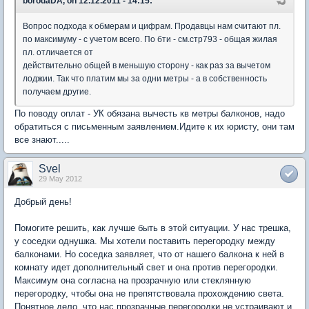
borodaDA, on 12.12.2011 - 14:15:
Вопрос подхода к обмерам и цифрам. Продавцы нам считают пл.
по максимуму - с учетом всего. По бти - см.стр793 - общая жилая
пл. отличается от
действительно общей в меньшую сторону - как раз за вычетом
лоджии. Так что платим мы за одни метры - а в собственность
получаем другие.
По поводу оплат - УК обязана вычесть кв метры балконов, надо
обратиться с письменным заявлением.Идите к их юристу, они там
все знают.....
Svel
29 May 2012
Добрый день!
Помогите решить, как лучше быть в этой ситуации. У нас трешка,
у соседки однушка. Мы хотели поставить перегородку между
балконами. Но соседка заявляет, что от нашего балкона к ней в
комнату идет дополнительный свет и она против перегородки.
Максимум она согласна на прозрачную или стеклянную
перегородку, чтобы она не препятствовала прохождению света.
Понятное дело, что нас прозрачные перегородки не устраивают и