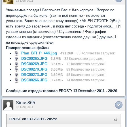
13 Dec 2011
Уважаемые соседи ! Беспокоят Вас с 8-го корпуса . Вопрос по
перегородке на балконе. (так то всё понятно - но хочется
услышать Ваше мнение по этому поводу) КАК ЕЙ СТОЯТЬ ?)Ещё
есть время до заселения , и пока нет соседа - подготовимся....! И
узнаем мнения (старожилов) ! С уважением ! Фотографии
сделаны из однушки (соответственно слева двушка ) двушка- 1
на площадке однушка -2-ая
Прикрепленные файлы
Plan_BTI_P_44K.jpg
491.26К
63 Количество загрузок:
DSC00265.JPG
3.8МБ
32 Количество загрузок:
DSC00269.JPG
3.61МБ
12 Количество загрузок:
DSC00270.JPG
3.66МБ
89 Количество загрузок:
DSC00273.JPG
3.69МБ
45 Количество загрузок:
DSC00266.JPG
3.74МБ
14 Количество загрузок:
Сообщение отредактировал FROST: 13 December 2011 - 20:26
Sirius865
13 Dec 2011
FROST, on 13.12.2011 - 20:25: