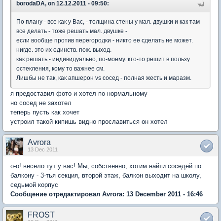
borodaDA, on 12.12.2011 - 09:50:
По плану - все как у Вас, - толщина стены у мал. двушки и как там
все делать - тоже решать мал. двушке -
если вообще против перегородки - никто ее сделать не может.
нигде. это их единств. пож. выход.
как решать - индивидуально, по-моему. кто-то решит в пользу
остекления, кому то важнее см.
Лишбы не так, как апшерон vs сосед - полная жесть и маразм.
я предоставил фото и хотел по нормальному
но сосед не захотел
теперь пусть как хочет
устроил такой кипишь видно прославиться он хотел
Avrora
13 Dec 2011
о-о! весело тут у вас! Мы, собственно, хотим найти соседей по
балкону - 3-тья секция, второй этаж, балкон выходит на школу,
седьмой корпус
Сообщение отредактировал Avrora: 13 December 2011 - 16:46
FROST