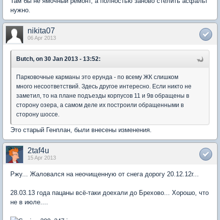
Там бы не ямочный ремонт, а полностью заново стелить асфальт
нужно.
nikita07
06 Apr 2013
Butch, on 30 Jan 2013 - 13:52:
Парковочные карманы это ерунда - по всему ЖК слишком
много несоответствий. Здесь другое интересно. Если никто не
заметил, то на плане подъезды корпусов 11 и 9в обращены в
сторону озера, а самом деле их построили обращенными в
сторону шоссе.
Это старый Генплан, были внесены изменения.
2taf4u
15 Apr 2013
Ржу... Жаловался на неочищенную от снега дорогу 20.12.12г...
28.03.13 года пацаны всё-таки доехали до Брехово... Хорошо, что
не в июле....