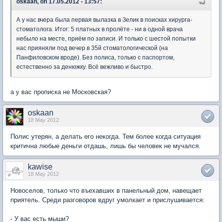
oskaan, on 17.05.2012 - 13:57:
А у нас вчера была первая вылазка в Зелик в поисках хирурга-
стоматолога. Итог: 5 платных в пролёте - ни в одной врача
небыло на месте, приём по записи. И только с шестой попытки
нас прияняли под вечер в 35й стоматологической (на
Панфиловском вроде). Без полиса, только с паспортом,
естественно за денюжку. Всё вежливо и быстро.
а у вас прописка не Московская?
oskaan
18 May 2012
Полис утерян, а делать его некогда. Тем более когда ситуация
критична любые деньги отдашь, лишь бы человек не мучался.
kawise
18 May 2012
Новоселов, только что въехавших в панельный дом, навещает
приятель. Среди разговоров вдруг умолкает и прислушивается:
- У вас есть мыши?