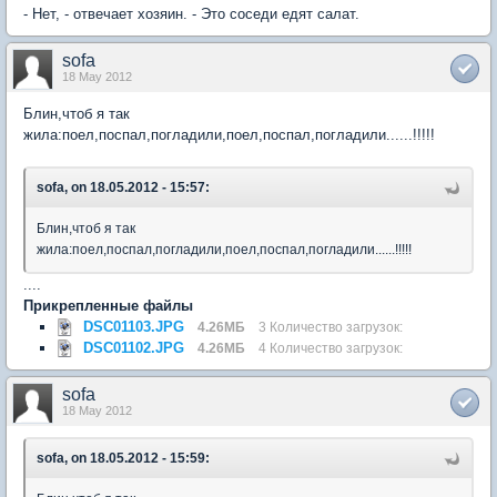
- Нет, - отвечает хозяин. - Это соседи едят салат.
sofa
18 May 2012
Блин,чтоб я так
жила:поел,поспал,погладили,поел,поспал,погладили......!!!!!
sofa, on 18.05.2012 - 15:57:
Блин,чтоб я так
жила:поел,поспал,погладили,поел,поспал,погладили......!!!!!
....
Прикрепленные файлы
DSC01103.JPG
4.26МБ
3 Количество загрузок:
DSC01102.JPG
4.26МБ
4 Количество загрузок:
sofa
18 May 2012
sofa, on 18.05.2012 - 15:59: