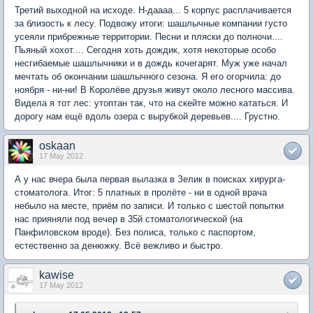
Третий выходной на исходе. Н-даааа... 5 корпус расплачивается
за близость к лесу. Подвожу итоги: шашлычные компании густо
усеяли прибрежные территории. Песни и пляски до полночи....
Пьяный хохот.... Сегодня хоть дождик, хотя некоторые особо
несгибаемые шашлычники и в дождь кочегарят. Муж уже начал
мечтать об окончании шашлычного сезона. Я его огорчила: до
ноября - ни-ни! В Королёве друзья живут около лесного массива.
Видела я тот лес: утоптан так, что на скейте можно кататься. И
дорогу нам ещё вдоль озера с вырубкой деревьев.... Грустно.
oskaan
17 May 2012
А у нас вчера была первая вылазка в Зелик в поисках хирурга-
стоматолога. Итог: 5 платных в пролёте - ни в одной врача
небыло на месте, приём по записи. И только с шестой попытки
нас прияняли под вечер в 35й стоматологической (на
Панфиловском вроде). Без полиса, только с паспортом,
естественно за денюжку. Всё вежливо и быстро.
kawise
17 May 2012