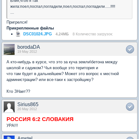
Блин,чтоб я так
жила:поел,поспал,погладили,поел,поспал,погладили......!!!!!
....
Пригрелся!
Прикрепленные файлы
DSC01024.JPG
4.24МБ
8 Количество загрузок:
borodaDA
19 May 2012
А кто-нибудь в курсе, что это за куча земли\бетона между
школой и садиком? Чья вообще это територия и
что там будет в дальнейшем? Может это вопрос к местной
администрации? или все-таки к застройщику?
Кто ЗНает??
Sirius865
20 May 2012
РОССИЯ 6:2 СЛОВАКИЯ
УРА!!!
Amstel