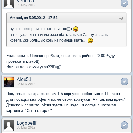
Vedbma
05 May 2012
Amstel, on 5.05.2012 - 17:53:
ну вот... теперь мне опять грустно))))
а то я уже план начала разрабатывать как Сашку спасать...
хотела уже большую сову на помощь звать....
Если верить Яндекс-пробкам, я как раз в районе 20.00 буду
проезжать мимо)))
Или он до восьми утра??!!))))))
Alex51
08 May 2012
Предлагаю завтра жителям 1-5 корпусов собраться в 11 часов
для посадки картофеля возле своих корпусов. А? Как вам идея?
Дешево и сердито. Меня ждать не надо - я сегодня насажал
картошки. "Сыт по горло".
Logopefff
08 May 2012