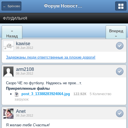
Форум Новостройки
← Брёхово
ФЛУДИЛЬНЯ
«
Вперед
Назад
»
kawise
06 Jun 2012
Задержаны люди ответственные за плохие дороги!
arm2108
06 Jun 2012
Скоро ЧЕ по футболу. Надеюсь не прое...т.
Прикрепленные файлы
post_3_13388283924064.jpg
122.92К
5 Количество
загрузок:
Anet
06 Jun 2012
Я жела
ю тебе Счастья!