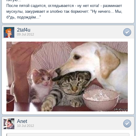
После пятой садится, оглядывается - ну нет кота! - разминает
мускулы, закуривает и злобно так бормочет: "Ну ничего... Мы,
б*дь, подождём..."
2taf4u
09 Jul 2012
Anet
10 Jul 2012