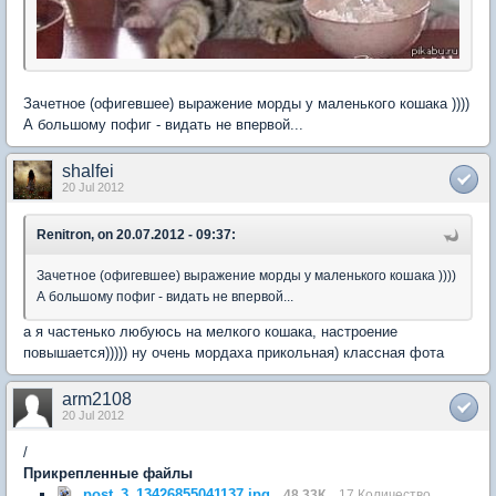
Зачетное (офигевшее) выражение морды у маленького кошака ))))
А большому пофиг - видать не впервой...
shalfei
20 Jul 2012
Renitron, on 20.07.2012 - 09:37:
Зачетное (офигевшее) выражение морды у маленького кошака ))))
А большому пофиг - видать не впервой...
а я частенько любуюсь на мелкого кошака, настроение
повышается))))) ну очень мордаха прикольная) классная фота
arm2108
20 Jul 2012
/
Прикрепленные файлы
post_3_13426855041137.jpg
48.33К
17 Количество