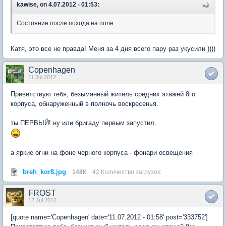
kawise, on 4.07.2012 - 01:53:
Состояние после похода на поле
Катя, это все не правда! Меня за 4 дня всего пару раз укусили ))))
Copenhagen
11 Jul 2012
Приветствую тебя, безымянный житель средних этажей 8го
корпуса, обнаруженный в полночь воскресенья.
ты ПЕРВЫЙ! ну или бригаду первым запустил.
а яркие огни на фоне черного корпуса - фонари освещения
breh_kor8.jpg
148К
42 Количество загрузок:
FROST
12 Jul 2012
[quote name='Copenhagen' date='11.07.2012 - 01:58' post='333752']