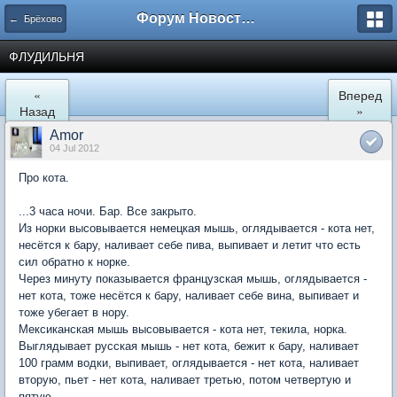
Форум Новостройки
← Брёхово
ФЛУДИЛЬНЯ
«
Вперед
Назад
»
Amor
04 Jul 2012
Про кота.
...3 часа ночи. Бар. Все закрыто.
Из норки высовывается немецкая мышь, оглядывается - кота нет,
несётся к бару, наливает себе пива, выпивает и летит что есть
сил обратно к норке.
Через минуту показывается французская мышь, оглядывается -
нет кота, тоже несётся к бару, наливает себе вина, выпивает и
тоже убегает в нору.
Мексиканская мышь высовывается - кота нет, текила, норка.
Выглядывает русская мышь - нет кота, бежит к бару, наливает
100 грамм водки, выпивает, оглядывается - нет кота, наливает
вторую, пьет - нет кота, наливает третью, потом четвертую и
пятую...