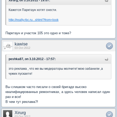
Xirurg, on 3.10.2012 - 19:07:
Кажется Парктаун хотят снести.
http://realty.rbc.ru...shtml?from=look
Парктаун и участок 105 это одно и тоже?
kawise
03 Oct 2012
peshka87, on 3.10.2012 - 17:57:
это реклама , что же вы медераторы молчите! мою забанили ,а
чужих пускаете!
Вы слишком часто писали о своей бригаде высоко
квалифицированных ремонтниках, а здесь человек написал один
раз и все!
В чем тут реклама?!
Xirurg
03 Oct 2012