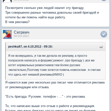
Посмотрите сколько уже людей хвалит эту бригаду.
Три совершенно разных человека довольны своей бригадой и
хотели бы им помочь найти еще работу.
В чем реклама?
Сегреич
04 Oct 2012
peshka87, on 4.10.2012 - 09:16:
Я не возмущаюсь ,я так же делала не рекламу, а просто
попрасили написать в форуме( ремонт ,про бригаду ) ,все же
хотят нормальных ремонтников тем более русских
-желательно,Поэтому тоже хочется помочь новоселам . я считаю
что здесь нет никакой рекламы(ИМХО )
Я кажется вам уже несколько раз писал чем отличается реклама
от рекомендации или отзыва.
"Есть бригада. Рускиие. телефон - ..." - это реклама.
То, что написано выше это отзыв о работе и рекомендация.
Кстати, про вашу бригаду что-то никто не пишет на форуме.