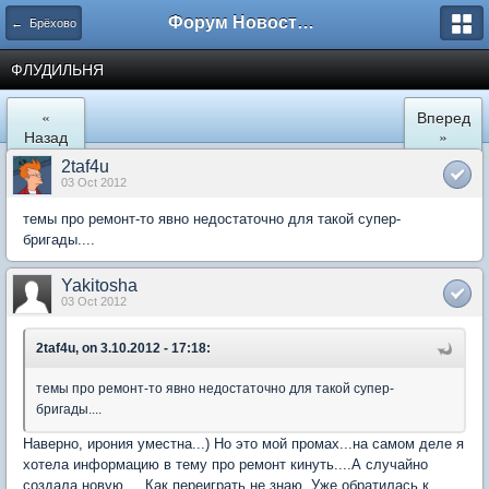
Форум Новостройки
← Брёхово
ФЛУДИЛЬНЯ
«
Вперед
Назад
»
2taf4u
03 Oct 2012
темы про ремонт-то явно недостаточно для такой супер-
бригады....
Yakitosha
03 Oct 2012
2taf4u, on 3.10.2012 - 17:18:
темы про ремонт-то явно недостаточно для такой супер-
бригады....
Наверно, ирония уместна...) Но это мой промах...на самом деле я
хотела информацию в тему про ремонт кинуть....А случайно
создала новую.... Как переиграть не знаю. Уже обратилась к