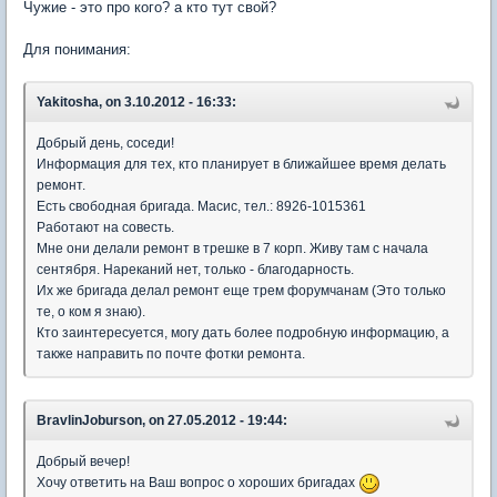
Чужие - это про кого? а кто тут свой?
Для понимания:
Yakitosha, on 3.10.2012 - 16:33:
Добрый день, соседи!
Информация для тех, кто планирует в ближайшее время делать
ремонт.
Есть свободная бригада. Масис, тел.: 8926-1015361
Работают на совесть.
Мне они делали ремонт в трешке в 7 корп. Живу там с начала
сентября. Нареканий нет, только - благодарность.
Их же бригада делал ремонт еще трем форумчанам (Это только
те, о ком я знаю).
Кто заинтересуется, могу дать более подробную информацию, а
также направить по почте фотки ремонта.
BravlinJoburson, on 27.05.2012 - 19:44:
Добрый вечер!
Хочу ответить на Ваш вопрос о хороших бригадах