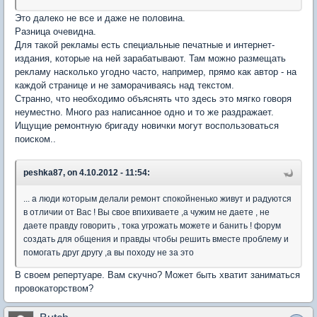
Это далеко не все и даже не половина.
Разница очевидна.
Для такой рекламы есть специальные печатные и интернет-
издания, которые на ней зарабатывают. Там можно размещать
рекламу насколько угодно часто, например, прямо как автор - на
каждой странице и не заморачиваясь над текстом.
Странно, что необходимо объяснять что здесь это мягко говоря
неуместно. Много раз написанное одно и то же раздражает.
Ищущие ремонтную бригаду новички могут воспользоваться
поиском..
peshka87, on 4.10.2012 - 11:54:
... а люди которым делали ремонт спокойненько живут и радуются
в отличии от Вас ! Вы свое впихиваете ,а чужим не даете , не
даете правду говорить , тока угрожать можете и банить ! форум
создать для общения и правды чтобы решить вместе проблему и
помогать друг другу ,а вы походу не за это
В своем репертуаре. Вам скучно? Может быть хватит заниматься
провокаторством?