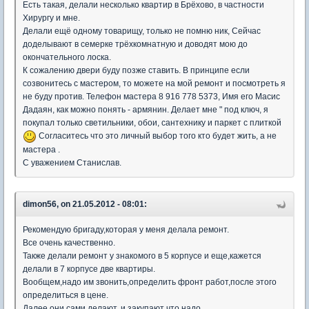
Есть такая, делали несколько квартир в Брёхово, в частности
Хирургу и мне.
Делали ещё одному товарищу, только не помню ник, Сейчас
доделывают в семерке трёхкомнатную и доводят мою до
окончательного лоска.
К сожалению двери буду позже ставить. В принципе если
созвонитесь с мастером, то можете на мой ремонт и посмотреть я
не буду против. Телефон мастера 8 916 778 5373, Имя его Масис
Дадаян, как можно понять - армянин. Делает мне " под ключ, я
покупал только светильники, обои, сантехнику и паркет с плиткой
Согласитесь что это личный выбор того кто будет жить, а не
мастера .
С уважением Станислав.
dimon56, on 21.05.2012 - 08:01:
Рекомендую бригаду,которая у меня делала ремонт.
Все очень качественно.
Также делали ремонт у знакомого в 5 корпусе и еще,кажется
делали в 7 корпусе две квартиры.
Вообщем,надо им звонить,определить фронт работ,после этого
определиться в цене.
Далее они сами делают, и закупают что надо.