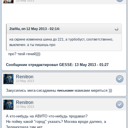
13 May 2013
2taf4u, on 12 May 2013 - 02:14:
на скрине изменена шина до 221, а турбобуст, соответственно,
выключен. а ты пишешь про
про? твой гений))))
Сообщение отредактировал GESSE: 13 May 2013 - 01:27
Renitron
13 May 2013
Закусились мега-сисадмины
письками
мамками меряться )))
Renitron
14 May 2013
А кто-нибудь на АВИТО что-нибудь продавал?
Не пойму какой "город" указать? Москва вроде далеко, а
Зеленограда там нет..