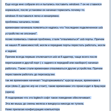
Еще когда мне собрали его и пытались поставить windows 7 он не ставился
нормально, после установки он начинал тормозить почему-то.
windows 8 поставился легко и ненапряжно.
проблемы начались позже.
временами начинала появляться надпись что "последнее подключенное usb
устройство не опознано".
позже появилась главная проблема, стали "отваливаться" usb порты. Причем
не нашел Я зависимостей, могли и передние порты перестать работать, могли
и задние.
Причем всегда первым отключается usb wi fi адаптер, чаще всего после
перетыкания в другой порт ( с заднего в передний или наоборот) начинал
работать. Также стали временами отваливаться другие устройства. Причем
переставили работать до перезагрузки.
так же временами начинает "подтормаживать" курсор мыши, временами в
игре (dota 2, других игр не стоит), также временами это происходит в браузере
(opera).
Я подозреваю что это logitech софт такое поведение обеспечивает.
Эта же мышь до смены железа и виндоуса никогда не тупила.
Ниже прилагаю конфигурацию компьютера