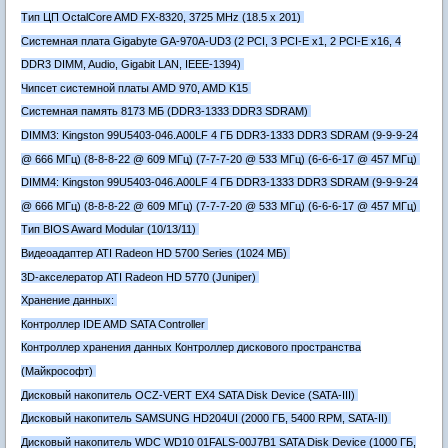
Тип ЦП OctalCore AMD FX-8320, 3725 MHz (18.5 x 201)
Системная плата Gigabyte GA-970A-UD3 (2 PCI, 3 PCI-E x1, 2 PCI-E x16, 4
DDR3 DIMM, Audio, Gigabit LAN, IEEE-1394)
Чипсет системной платы AMD 970, AMD K15
Системная память 8173 МБ (DDR3-1333 DDR3 SDRAM)
DIMM3: Kingston 99U5403-046.A00LF 4 ГБ DDR3-1333 DDR3 SDRAM (9-9-9-24
@ 666 МГц) (8-8-8-22 @ 609 МГц) (7-7-7-20 @ 533 МГц) (6-6-6-17 @ 457 МГц)
DIMM4: Kingston 99U5403-046.A00LF 4 ГБ DDR3-1333 DDR3 SDRAM (9-9-9-24
@ 666 МГц) (8-8-8-22 @ 609 МГц) (7-7-7-20 @ 533 МГц) (6-6-6-17 @ 457 МГц)
Тип BIOS Award Modular (10/13/11)
Видеоадаптер ATI Radeon HD 5700 Series (1024 МБ)
3D-акселератор ATI Radeon HD 5770 (Juniper)
Хранение данных:
Контроллер IDE AMD SATA Controller
Контроллер хранения данных Контроллер дискового пространства
(Майкрософт)
Дисковый накопитель OCZ-VERT EX4 SATA Disk Device (SATA-III)
Дисковый накопитель SAMSUNG HD204UI (2000 ГБ, 5400 RPM, SATA-II)
Дисковый накопитель WDC WD10 01FALS-00J7B1 SATA Disk Device (1000 ГБ,