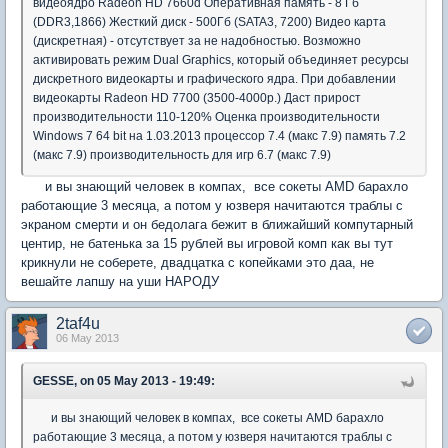
видеоядро Radeon HD 7660d Оперативная память - 8 Гб
(DDR3,1866) Жесткий диск - 500Гб (SATA3, 7200) Видео карта
(дискретная) - отсутствует за не надобностью. Возможно
активировать режим Dual Graphics, который объединяет ресурсы
дискретного видеокарты и графического ядра. При добавлении
видеокарты Radeon HD 7700 (3500-4000р.) Даст прирост
производительности 110-120% Оценка производительности
Windows 7 64 bit на 1.03.2013 процессор 7.4 (макс 7.9) память 7.2
(макс 7.9) производительность для игр 6.7 (макс 7.9)
и вы знающий человек в компах, все сокеты AMD барахло
работающие 3 месяца, а потом у юзверя начитаются траблы с
экраном смерти и он бедолага бежит в ближайший компутарный
центир, не батенька за 15 рублей вы игровой комп как вы тут
крикнули не соберете, двадцатка с копейками это даа, не
вешайте лапшу на уши НАРОДУ
2taf4u
06 May 2013
GESSE, on 05 May 2013 - 19:49:
и вы знающий человек в компах, все сокеты AMD барахло
работающие 3 месяца, а потом у юзверя начитаются траблы с