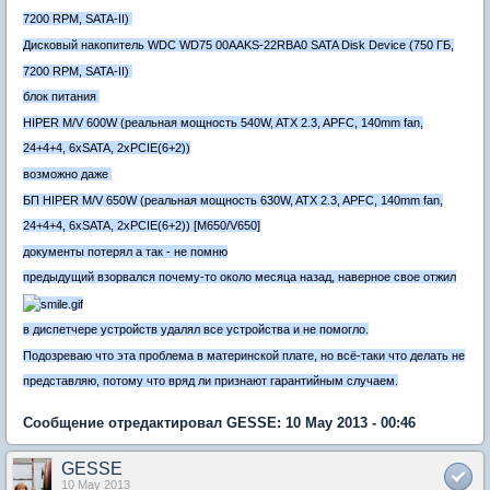
7200 RPM, SATA-II)
Дисковый накопитель WDC WD75 00AAKS-22RBA0 SATA Disk Device (750 ГБ,
7200 RPM, SATA-II)
блок питания
HIPER M/V 600W (реальная мощность 540W, ATX 2.3, APFC, 140mm fan,
24+4+4, 6xSATA, 2xPCIE(6+2))
возможно даже
БП HIPER M/V 650W (реальная мощность 630W, ATX 2.3, APFC, 140mm fan,
24+4+4, 6xSATA, 2xPCIE(6+2)) [M650/V650]
документы потерял а так - не помню
предыдущий взорвался почему-то около месяца назад, наверное свое отжил
в диспетчере устройств удалял все устройства и не помогло.
Подозреваю что эта проблема в материнской плате, но всё-таки что делать не
представляю, потому что вряд ли признают гарантийным случаем.
Сообщение отредактировал GESSE: 10 May 2013 - 00:46
GESSE
10 May 2013