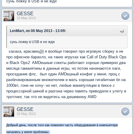
сунь ложку в USB и не жди
GESSE
10 May 2013
LenMart, on 06 May 2013 - 13:09:
сунь ложку в USB и не жди
хахаха, красавец))) я вообще говорил про игровую сборку а не
про офисное барахло, на таких игрухах как Call of Duty Black Ops
и Black Ops2 AMDешные сокеты работают хорошо примерно два
месяца гаманятины в данные игры, но потом начинаются лаги,
проседание фпс, был один AMDешный конфиг у меня, проц с
разблокированным множителем и мать хорошая гигабитная бп на
1000вт, гони не хочу- но нет, любые манипуляции в биосе с
процессорной шиной и разгона через память приводили к улету в
тротлинг, так что не видитесь на дешевизну AMD
GESSE
10 May 2013
Добрый день, после того как поменял часть оборудования в компьютере
начались у меня проблемы.