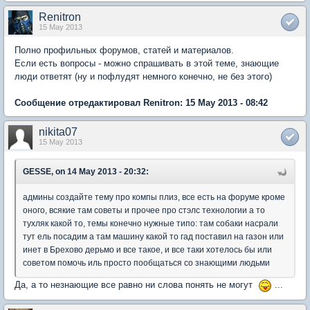
Renitron
15 May 2013
Полно профильных форумов, статей и материалов.
Если есть вопросы - можно спрашивать в этой теме, знающие
люди ответят (ну и пофлудят немного конечно, не без этого)
Сообщение отредактировал Renitron: 15 May 2013 - 08:42
nikita07
15 May 2013
GESSE, on 14 May 2013 - 20:32:
админы создайте тему про компы плиз, все есть на форуме кроме
оного, всякие там советы и прочее про стэлс технологии а то
тухляк какой то, темы конечно нужные типо: там собаки насрали
тут ель посадим а там машину какой то гад поставил на газон или
инет в Брехово дерьмо и все такое, и все таки хотелось бы или
советом помочь иль просто пообщаться со знающими людьми
Да, а то незнающие все равно ни слова понять не могут
...