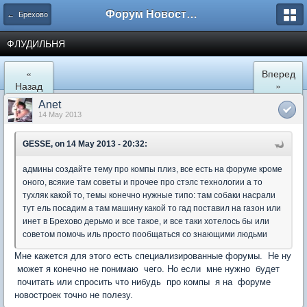
Форум Новостройки
← Брёхово
ФЛУДИЛЬНЯ
«
Вперед
Назад
»
Anet
14 May 2013
GESSE, on 14 May 2013 - 20:32:
админы создайте тему про компы плиз, все есть на форуме кроме
оного, всякие там советы и прочее про стэлс технологии а то
тухляк какой то, темы конечно нужные типо: там собаки насрали
тут ель посадим а там машину какой то гад поставил на газон или
инет в Брехово дерьмо и все такое, и все таки хотелось бы или
советом помочь иль просто пообщаться со знающими людьми
Мне кажется для этого есть специализированные форумы. Не ну
может я конечно не понимаю чего. Но если мне нужно будет
почитать или спросить что нибудь про компы я на форуме
новостроек точно не полезу.