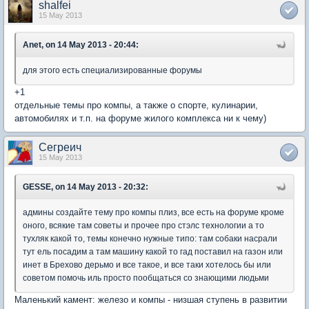
shalfei
15 May 2013
Anet, on 14 May 2013 - 20:44:
для этого есть специализированные форумы
+1
отдельные темы про компы, а также о спорте, кулинарии,
автомобилях и т.п. на форуме жилого комплекса ни к чему)
Сегреич
15 May 2013
GESSE, on 14 May 2013 - 20:32:
админы создайте тему про компы плиз, все есть на форуме кроме
оного, всякие там советы и прочее про стэлс технологии а то
тухляк какой то, темы конечно нужные типо: там собаки насрали
тут ель посадим а там машину какой то гад поставил на газон или
инет в Брехово дерьмо и все такое, и все таки хотелось бы или
советом помочь иль просто пообщаться со знающими людьми
Маленький камент: железо и компы - низшая ступень в развитии