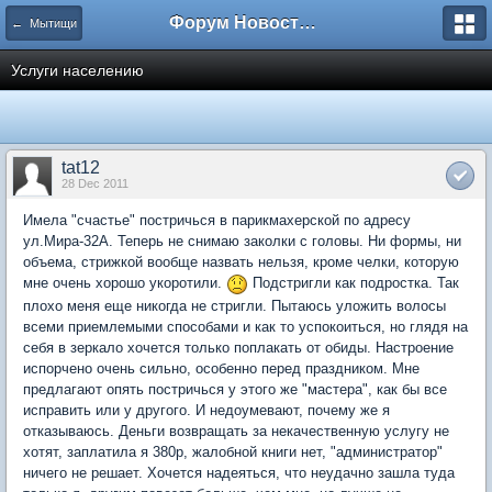
Форум Новостройки
← Мытищи
Услуги населению
tat12
28 Dec 2011
Имела "счастье" постричься в парикмахерской по адресу
ул.Мира-32А. Теперь не снимаю заколки с головы. Ни формы, ни
объема, стрижкой вообще назвать нельзя, кроме челки, которую
мне очень хорошо укоротили.
Подстригли как подростка. Так
плохо меня еще никогда не стригли. Пытаюсь уложить волосы
всеми приемлемыми способами и как то успокоиться, но глядя на
себя в зеркало хочется только поплакать от обиды. Настроение
испорчено очень сильно, особенно перед праздником. Мне
предлагают опять постричься у этого же "мастера", как бы все
исправить или у другого. И недоумевают, почему же я
отказываюсь. Деньги возвращать за некачественную услугу не
хотят, заплатила я 380р, жалобной книги нет, "администратор"
ничего не решает. Хочется надеяться, что неудачно зашла туда