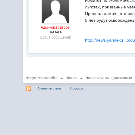
Комитет по экономическ
льготах, призванные увел
Предполагается, что инв
5 лет будут освобождены 
Администраторы
21431 сообщений
http://news.yandex.r...;co
Форум Новостройки
→
Nhouse
→
Новости рынка недвижимости
Изменить стиль
Помощь