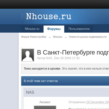
Nhouse.ru
Форумы
Пользователи
Форум Новостройки
→
Nhouse
→
Новости рынка недвижимости
.
В Санкт-Петербурге подг
Автор
NAS
,
Dec 26 2006 17:30
Тема находится в архиве
. Это значит, что в нее нельзя отве
В этой теме нет ответов
NAS
Аксакал
Отправлено
26 December 200