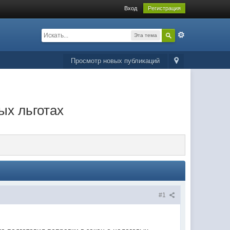
Вход
Регистрация
Эта тема
Просмотр новых публикаций
ых льготах
#1