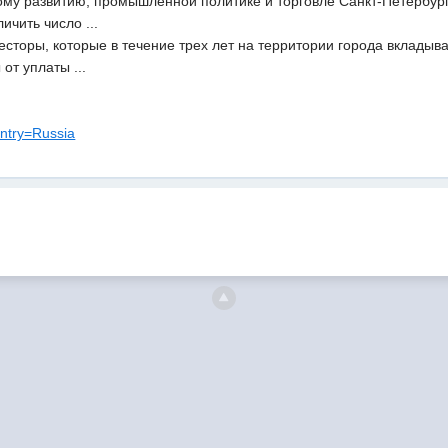
ому развитию, промышленной политике и торговле Санкт-Петербург
ичить число ...
есторы, которые в течение трех лет на территории города вкладыва
от уплаты ...
untry=Russia