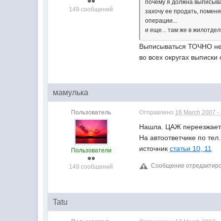
почему я должна выписыват
149 сообщений
захочу ее продать, поменя
операции...
и еще... там же в жилотдел
Выписываться ТОЧНО не н
во всех округах выписки
мамулька
Пользователь
Отправлено
16 March 2007 -
Нашла. ЦАЖ переезжает 
На автоответчике по те
источник
статьи 10, 11
Пользователи
Сообщение отредактиров
149 сообщений
Tatu