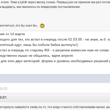
е этапе. Тоже в ЦАЖ через месяц только. Первыц раз не приняли как раз пот
ам выдавать, как оказалось по январскому постановлению.
заселиться, кто бы знал бы...
е от 14 марта.
ющего для тех, кто встал в очередь после 01.03.05 - не знаю, м.б.
попятный идут, лишь бы поболе бабла вытянуть!).
 встал в очередь по старому ЖК - о решении комиссии нам ни слова 
редственно ишшо не общались, ждем апреля.
к для этих двух категорий, форма и уровень необходимых решений 
 14:01
2:27:
нотариуса заверяете заяву на то, что когда станете собственниками жилья, 