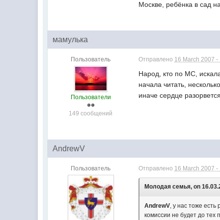
Москве, ребёнка в сад н
мамулька
Пользователь
Отправлено
16 March 2007 -
Народ, кто по МС, искал
начала читать, нескольк
иначе сердце разорвется
Пользователи
149 сообщений
AndrewV
Пользователь
Отправлено
16 March 2007 -
Молодая семья, on 16.03.2
AndrewV
, у нас тоже ест
комиссии не будет до тех