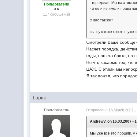
- городская. Мы на этом ж
Пользователи
- а ее и не имели права н
117 сообщений
У вас так же?
зы. ну как же хочется уже 
Смотрели Ваше сообщени
Насчет порядка, действу
гады, нашего брата, на 
Но что касаемо тех, кто
ЦАЖ. С этими мы непос
Я так понял, что порядо
Lapira
Пользователь
Отправлено
16 March 2007 -
AndrewV, on 16.03.2007 - 1
Мы уже всё это прошли, у 