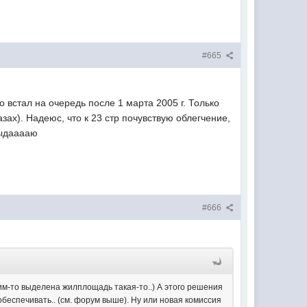
#665
то встал на очередь после 1 марта 2005 г. Только
ах). Надеюс, что к 23 стр почувствую облегчение,
дааааю
#666
ким-то выделена жилплощадь такая-то..) А этого решения
беспечивать.. (см. форум выше). Ну или новая комиссия