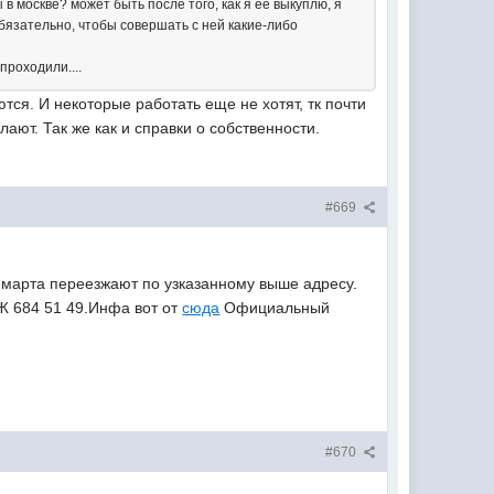
в москве? может быть после того, как я ее выкуплю, я
обязательно, чтобы совершать с ней какие-либо
проходили....
ся. И некоторые работать еще не хотят, тк почти
ают. Так же как и справки о собственности.
#669
 марта переезжают по узказанному выше адресу.
Ж 684 51 49.Инфа вот от
сюда
Официальный
#670