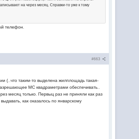
записывают на через месяц. Справки-то уже к тому
ый телефон.
#663
ии (..что таким-то выделена жилплощадь такая-
е, разрешающее МС квадраметрами обеспечивать..
рез месяц только. Первыц раз не приняли как раз
 выдавать, как оказалось по январскому