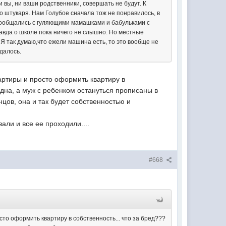
 вы, ни ваши родственники, совершать не будут. К
ло штукаря. Нам Голубое сначала тож не понравилось, в
, пообщались с гуляющими мамашками и бабульками с
правда о школе пока ничего не слышно. Но местные
 Я так думаю,что ежели машина есть, то это вообще не
удалось.
вартиры и просто оформить квартиру в
одна, а муж с ребенком остануться прописаны в
нцов, она и так будет собственностью и
али и все ее проходили....
#668
сто оформить квартиру в собственность... что за бред???