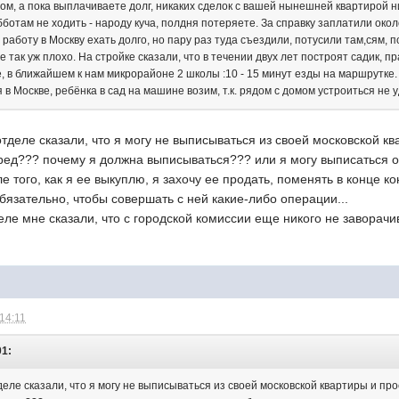
ом, а пока выплачиваете долг, никаких сделок с вашей нынешней квартирой ни
ботам не ходить - народу куча, полдня потеряете. За справку заплатили око
а работу в Москву ехать долго, но пару раз туда съездили, потусили там,сям
не так уж плохо. На стройке сказали, что в течении двух лет построят садик, 
е, в ближайшем к нам микрорайоне 2 школы :10 - 15 минут езды на маршрутке.
 в Москве, ребёнка в сад на машине возим, т.к. рядом с домом устроиться не 
отделе сказали, что я могу не выписываться из своей московской к
 бред??? почему я должна выписываться??? или я могу выписаться 
 того, как я ее выкуплю, я захочу ее продать, поменять в конце ко
бязательно, чтобы совершать с ней какие-либо операции...
еле мне сказали, что с городской комиссии еще никого не заворачив
 14:11
01:
деле сказали, что я могу не выписываться из своей московской квартиры и про