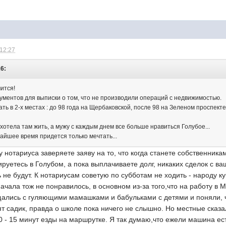
 12:27
26:
ится!
кументов для выписки о том, что не производили операций с недвижимостью.
ть в 2-х местах : до 98 года на Щербаковской, после 98 на Зеленом проспекте,
ь хотела там жить, а мужу с каждым днем все больше нравиться Голубое...
жайшее время придется только мечтать...
у нотариуса заверяете заяву на то, что когда станете собственник
ируетесь в Голубом, а пока выплачиваете долг, никаких сделок с 
 не будут. К нотариусам советую по субботам не ходить - народу к
ачала тож не понравилось, в основном из-за того,что на работу в М
ались с гуляющими мамашками и бабульками с детями и поняли, что
ят садик, правда о школе пока ничего не слышно. Но местные сказа
 - 15 минут езды на маршрутке. Я так думаю,что ежели машина ест