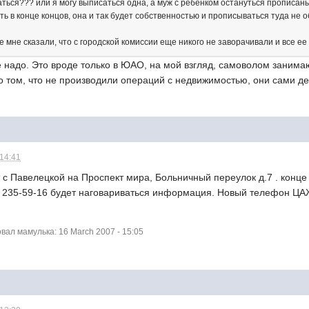
ься??? или я могу выписаться одна, а муж с ребенком остануться прописаны 
ть в конце концов, она и так будет собственностью и прописываться туда не 
е мне сказали, что с городской комиссии еще никого не заворачивали и все ее 
адо. Это вроде только в ЮАО, на мой взгляд, самоволом занимают
 о том, что не производили операций с недвижимостью, они сами дел
 14:41
с Павелецкой на Проспект мира, Больничный переулок д.7 . конце
л. 235-59-16 будет наговариваться информация. Новый телефон ЦА
ал мамулька: 16 March 2007 - 15:05