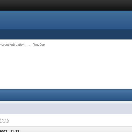
ногорский район
→
Голубое
 12:10
007 - 11:27: