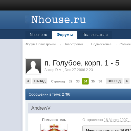
Nhouse.ru
Форумы
Пользователи
Форум Новостройки
→
Новостройки
→
Подмосковье
→
Солнеч
.
п. Голубое, корп. 1 - 5
Автор
D.A.
,
Dec 27 2006 2:23
«
НАЗАД
ВПЕРЕД
»
Страниц
32
33
34
35
36
Сообщений в теме: 2796
AndrewV
Пользователь
Отправлено
16 March 2007 -
Молодая семья, on 16.03.2