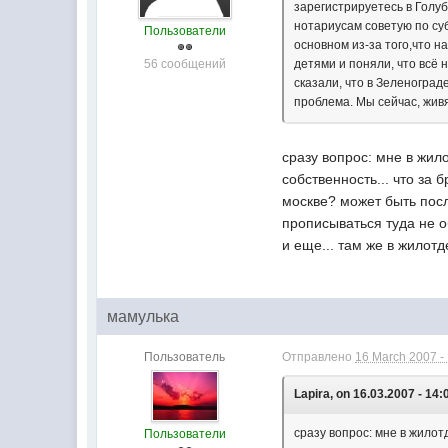
зарегистрируетесь в Голуб
нотариусам советую по суб
Пользователи
основном из-за того,что н
56 сообщений
детями и поняли, что всё 
сказали, что в Зеленоград
проблема. Мы сейчас, живя
сразу вопрос: мне в жил
собственность... что за
москве? может быть после
прописываться туда не о
и еще... там же в жилотд
мамулька
Пользователь
Отправлено
16 March 2007 -
Lapira, on 16.03.2007 - 14:
сразу вопрос: мне в жилот
Пользователи