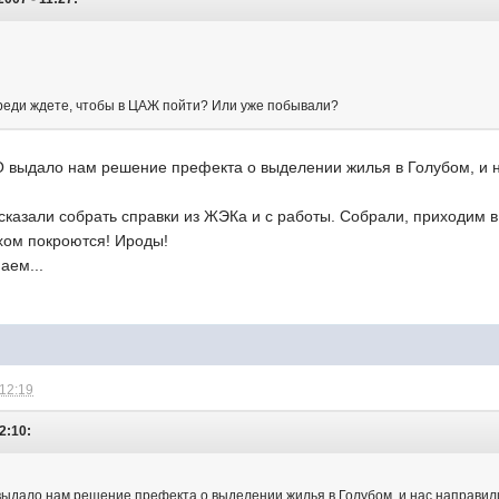
ереди ждете, чтобы в ЦАЖ пойти? Или уже побывали?
выдало нам решение префекта о выделении жилья в Голубом, и н
 сказали собрать справки из ЖЭКа и с работы. Собрали, приходим 
мхом покроются! Ироды!
аем...
 12:19
2:10:
дало нам решение префекта о выделении жилья в Голубом, и нас направили 