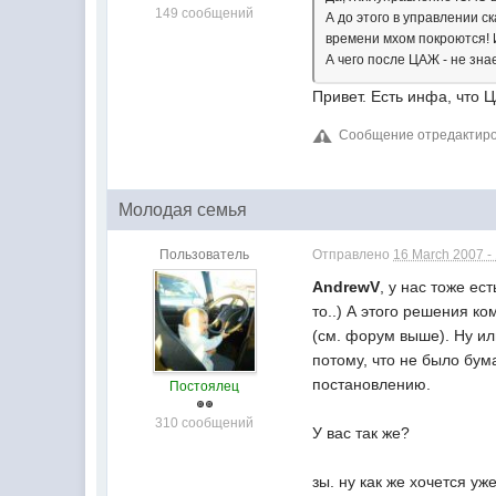
149 сообщений
А до этого в управлении с
времени мхом покроются!
А чего после ЦАЖ - не знае
Привет. Есть инфа, что
Сообщение отредактиров
Молодая семья
Пользователь
Отправлено
16 March 2007 -
AndrewV
, у нас тоже е
то..) А этого решения к
(см. форум выше). Ну ил
потому, что не было бум
постановлению.
Постоялец
310 сообщений
У вас так же?
зы. ну как же хочется уж