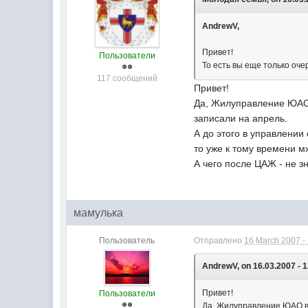
AndrewV,
Привет!
Пользователи
То есть вы еще только оч
117 сообщений
Привет!
Да, Жилуправление ЮАО 
записали на апрель.
А до этого в управлении
то уже к тому времени 
А чего после ЦАЖ - не зн
мамулька
Пользователь
Отправлено
16 March 2007 -
AndrewV, on 16.03.2007 - 1
Привет!
Пользователи
Да, Жилуправление ЮАО вы