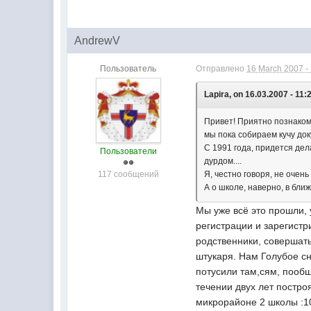
AndrewV
Пользователь
Отправлено
16 March 2007 -
Lapira, on 16.03.2007 - 11:
Привет! Приятно познаком
мы пока собираем кучу до
С 1991 года, придется дела
Пользователи
дурдом....
117 сообщений
Я, честно говоря, не очен
А о школе, наверно, в бли
Мы уже всё это прошли, 
регистрации и зарегистр
родственники, совершать
штукаря. Нам Голубое сн
потусили там,сям, пообщ
течении двух лет постро
микрорайоне 2 школы :10