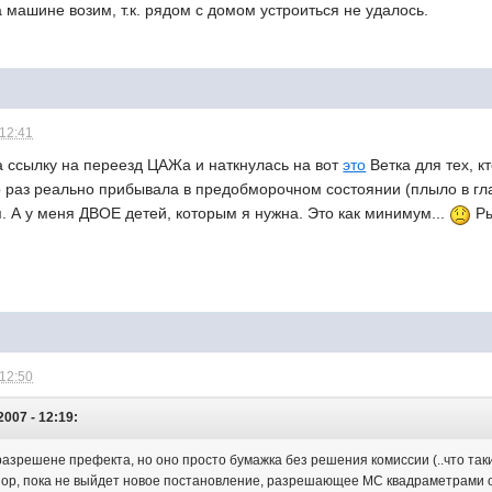
а машине возим, т.к. рядом с домом устроиться не удалось.
 12:41
а ссылку на переезд ЦАЖа и наткнулась на вот
это
Ветка для тех, к
о раз реально прибывала в предобморочном состоянии (плыло в глаз
. А у меня ДВОЕ детей, которым я нужна. Это как минимум...
Ры
 12:50
007 - 12:19:
ь разрешене префекта, но оно просто бумажка без решения комиссии (..что та
 пор, пока не выйдет новое постановление, разрешающее МС квадраметрами о