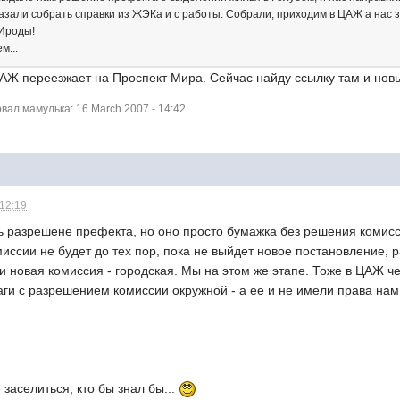
казали собрать справки из ЖЭКа и с работы. Собрали, приходим в ЦАЖ а нас 
 Ироды!
м...
 ЦАЖ переезжает на Проспект Мира. Сейчас найду ссылку там и нов
ал мамулька: 16 March 2007 - 14:42
 12:19
сть разрешене префекта, но оно просто бумажка без решения комисс
омиссии не будет до тех пор, пока не выйдет новое постановлени
и новая комиссия - городская. Мы на этом же этапе. Тоже в ЦАЖ че
аги с разрешением комиссии окружной - а ее и не имели права нам
е заселиться, кто бы знал бы...