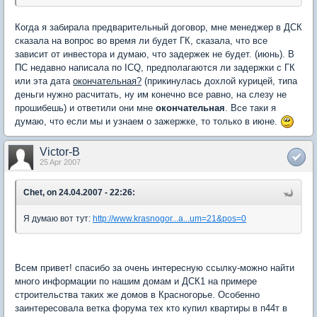
Когда я забирала предварительный договор, мне менеджер в ДСК
сказала на вопрос во время ли будет ГК, сказала, что все
зависит от инвестора и думаю, что задержек не будет. (июнь). В
ПС недавно написала по ICQ, предполагаются ли задержки с ГК
или эта дата
окончательная?
(прикинулась дохлой курицей, типа
деньги нужно расчитать, ну им конечно все равно, на слезу не
прошибешь) и ответили они мне
окончательная
. Все таки я
думаю, что если мы и узнаем о зажержке, то только в июне.
Victor-B
25 Apr 2007
Chet, on 24.04.2007 - 22:26:
Я думаю вот тут:
http://www.krasnogor...a...um=21&pos=0
Всем привет! спасибо за очень интересную ссылку-можно найти
много информации по нашим домам и ДСК1 на примере
строительства таких же домов в Красногорье. Особенно
заинтересовала ветка форума тех кто купил квартиры в п44т в