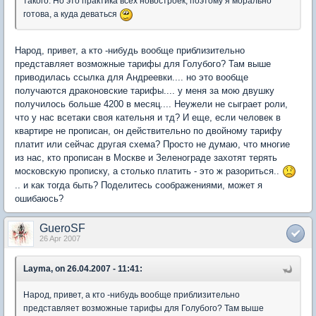
такого. Но это практика всех новостроек, поэтому я морально
готова, а куда деваться
Народ, привет, а кто -нибудь вообще приблизительно
представляет возможные тарифы для Голубого? Там выше
приводилась ссылка для Андреевки.... но это вообще
получаются драконовские тарифы.... у меня за мою двушку
получилось больше 4200 в месяц.... Неужели не сыграет роли,
что у нас всетаки своя кательня и тд? И еще, если человек в
квартире не прописан, он действительно по двойному тарифу
платит или сейчас другая схема? Просто не думаю, что многие
из нас, кто прописан в Москве и Зеленограде захотят терять
московскую прописку, а столько платить - это ж разориться..
.. и как тогда быть? Поделитесь соображениями, может я
ошибаюсь?
GueroSF
26 Apr 2007
Layma, on 26.04.2007 - 11:41:
Народ, привет, а кто -нибудь вообще приблизительно
представляет возможные тарифы для Голубого? Там выше