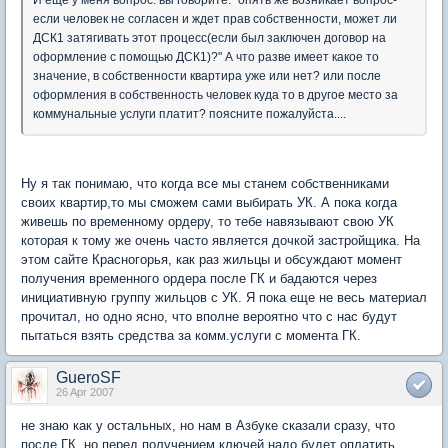
если человек не согласен и ждет прав собственности, может ли
ДСК1 затягивать этот процесс(если был заключен договор на
оформление с помощью ДСК1)?" А что разве имеет какое то
значение, в собственности квартира уже или нет? или после
оформления в собственность человек куда то в другое место за
коммунальные услуги платит? поясните пожалуйста....
Ну я так понимаю, что когда все мы станем собственниками
своих квартир,то мы сможем сами выбирать УК. А пока когда
живешь по временному ордеру, то тебе навязывают свою УК
которая к тому же очень часто является дочкой застройщика. На
этом сайте Красногорья, как раз жильцы и обсуждают момент
получения временного ордера после ГК и бадаются через
инициативную группу жильцов с УК. Я пока еще не весь материал
прочитал, но одно ясно, что вполне вероятно что с нас будут
пытаться взять средства за комм.услуги с момента ГК.
GueroSF
26 Apr 2007
не знаю как у остальных, но нам в Азбуке сказали сразу, что
после ГК, но перед получением ключей надо будет оплатить