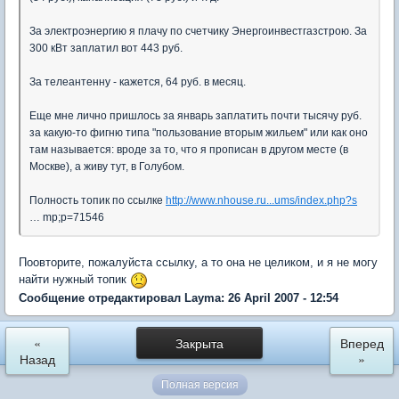
За электроэнергию я плачу по счетчику Энергоинвестгазстрою. За
300 кВт заплатил вот 443 руб.
За телеантенну - кажется, 64 руб. в месяц.
Еще мне лично пришлось за январь заплатить почти тысячу руб.
за какую-то фигню типа "пользование вторым жильем" или как оно
там называется: вроде за то, что я прописан в другом месте (в
Москве), а живу тут, в Голубом.
Полность топик по ссылке
http://www.nhouse.ru...ums/index.php?s
… mp;p=71546
Поовторите, пожалуйста ссылку, а то она не целиком, и я не могу
найти нужный топик
Сообщение отредактировал Layma: 26 April 2007 - 12:54
«
Закрыта
Вперед
Назад
»
Полная версия