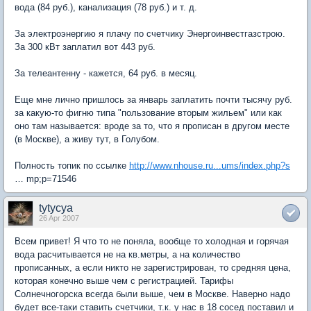
вода (84 руб.), канализация (78 руб.) и т. д.
За электроэнергию я плачу по счетчику Энергоинвестгазстрою.
За 300 кВт заплатил вот 443 руб.
За телеантенну - кажется, 64 руб. в месяц.
Еще мне лично пришлось за январь заплатить почти тысячу руб.
за какую-то фигню типа "пользование вторым жильем" или как
оно там называется: вроде за то, что я прописан в другом месте
(в Москве), а живу тут, в Голубом.
Полность топик по ссылке
http://www.nhouse.ru...ums/index.php?s
… mp;p=71546
tytycya
26 Apr 2007
Всем привет! Я что то не поняла, вообще то холодная и горячая
вода расчитывается не на кв.метры, а на количество
прописанных, а если никто не зарегистрирован, то средняя цена,
которая конечно выше чем с регистрацией. Тарифы
Солнечногорска всегда были выше, чем в Москве. Наверно надо
будет все-таки ставить счетчики, т.к. у нас в 18 сосед поставил и