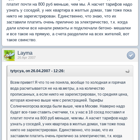
платит почти на 800 руб меньше, чем мы. А насчет тарифов надо
узнать у соседей, у них квартира в желтых домах, там тоже пока
никто не зарегистрирован. Единственно, что знаю, что их
заставили платить очень прилично за электричество, т.к. когда
дали ключи все начали ремонты и подключали бетоно- мешалки
и все такое на прямую, а счета разделили на всех жителей, вот
такое свинство.
Layma
26 Apr 2007
tytycya, on 26.04.2007 - 12:26:
Всем привет! Я что то не поняла, вообще то холодная и горячая
вода расчитывается не на кв.метры, а на количество
прописанных, а если никто не зарегистрирован, то средняя цена,
которая конечно выше чем с регистрацией. Тарифы
Солнечногорска всегда были выше, чем в Москве. Наверно надо
будет все-таки ставить счетчики, т.к. у нас в 18 сосед поставил и
платит почти на 800 руб меньше, чем мы. А насчет тарифов надо
узнать у соседей, у них квартира в желтых домах, там тоже пока
никто не зарегистрирован. Единственно, что знаю, что их
заставили платить очень прилично за электричество, т.к. когда