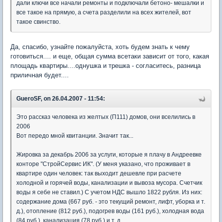
дали ключи все начали ремонты и подключали бетоно- мешалки и
все такое на прямую, а счета разделили на всех жителей, вот
такое свинство.
Да, спасибо, узнайте пожалуйста, хоть будем знать к чему
готовиться.... и еще, общая сумма всетаки зависит от того, какая
площадь квартиры....однушка и трешка - согласитесь, разница
приличная будет....
GueroSF, on 26.04.2007 - 11:54:
Это рассказ человека из желтых (П111) домов, они вселились в
2006
Вот передо мной квитанции. Значит так...
Жировка за декабрь 2006 за услуги, которые я плачу в Андреевке
конторе "СтройСервис ИК". (У меня указано, что проживает в
квартире один человек: так выходит дешевле при расчете
холодной и горячей воды, канализации и вывоза мусора. Счетчик
воды я себе не ставил.) С учетом НДС вышло 1822 рубля. Из них:
содержание дома (667 руб. - это текущий ремонт, лифт, уборка и т.
д.), отопление (812 руб.), подогрев воды (161 руб.), холодная вода
(84 руб.), канализация (78 руб.) и т. д.