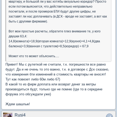
квартиру, и большой ли у вас хотябы визуально коридор? Просто
если потом выяснится, что действительно неправильно
посчитали, и после промеров БТИ будут другие цифры, не
заставят ли нас доплачивать (в ДСК - вроде не заставят, а вот как
быть с другими фирмами).
Вот мои простые расчеты, обратите плиз внимание те, у кого
двушки 63,4:
14,8(комната)+18,9(вторая комната)+12,9(кухня)+4,1+4,8(два
балкона)+3,9(ванная с туалетом)+8,5(коридор) = 67,9
Может кто то может объяснить.....
Привет! Мы с рулеткой не считали, т.к. погрешности все равно
будут. Да и не очень то это важно, т.к. в договоре с Дск сказано,
что измерения бти изменений в стоимость квартиры не вносят!
Тут как повезет либо 60м либо 67)
В какой то из фирм доплата или возврат денег за метры
производиться будт, только где не помню (где то в середине
форума это обсуждали уже)
Ждем шашлык!
Rusi4