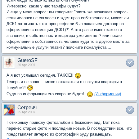
если люди только-только ключи получили?
Интересно, какие у нас тарифы будут?
И еще у меня вопрос: вы говорите: "опять же возникает вопрос-
если человек не согласен и ждет прав собственности, может ли
ДСК1 затягивать этот процесс(если был заключен договор на
оформление с помощью ДСК1)?" А что разве имеет какое то
значение, в собственности квартира уже или нет? или после
оформления в собственность человек куда то в другое место за
коммунальные услуги платит? поясните пожалуйста....
GueroSF
25 Apr 2007
А я вот услышал сегодня, ТАКОЕ!!
Теперь и не знаю ... может отказаться от покупки квартиры в
Голубом?!
Судя по информации его скоро не будет!!
(Информация)
Сегреич
25 Apr 2007
Потихоньку привожу фотоальбом в божеский вид. Вот пока
перенес старые фото и последние новые. В последствии все, что
представляет интерес из фотографий буду размещать.