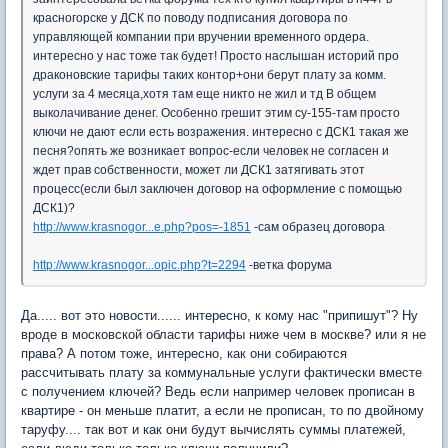
красногорске у ДСК по поводу подписания договора по
управляющей компании при вручении временного ордера.
интересно у нас тоже так будет! Просто наслышан историй про
драконовские тарифы таких контор+они берут плату за комм.
услуги за 4 месяца,хотя там еще никто не жил и тд В общем
выколачивание денег. Особенно грешит этим су-155-там просто
ключи не дают если есть возражения. интересно с ДСК1 такая же
песня?опять же возникает вопрос-если человек не согласен и
ждет прав собственности, может ли ДСК1 затягивать этот
процесс(если был заключен договор на оформление с помощью
ДСК1)?
http://www.krasnogor...e.php?pos=-1851
-сам образец договора
http://www.krasnogor...opic.php?t=2294
-ветка форума
Да..... вот это новости...... интересно, к кому нас "припишут"? Ну
вроде в московской области тарифы ниже чем в москве? или я не
права? А потом тоже, интересно, как они собираются
рассчитывать плату за коммунальные услуги фактически вместе
с получением ключей? Ведь если например человек прописан в
квартире - он меньше платит, а если не прописан, то по двойному
таруфу.... так вот и как они будут вычислять суммы платежей,