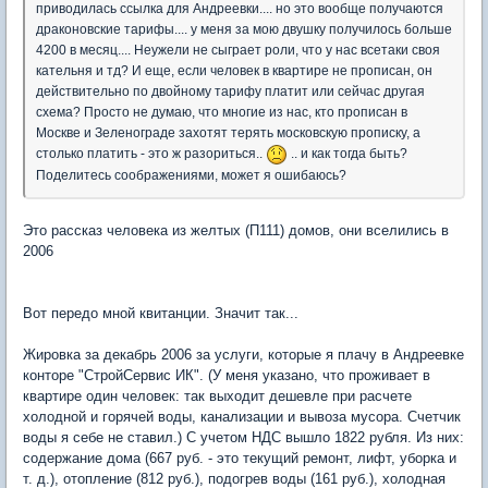
приводилась ссылка для Андреевки.... но это вообще получаются
драконовские тарифы.... у меня за мою двушку получилось больше
4200 в месяц.... Неужели не сыграет роли, что у нас всетаки своя
кательня и тд? И еще, если человек в квартире не прописан, он
действительно по двойному тарифу платит или сейчас другая
схема? Просто не думаю, что многие из нас, кто прописан в
Москве и Зеленограде захотят терять московскую прописку, а
столько платить - это ж разориться..
.. и как тогда быть?
Поделитесь соображениями, может я ошибаюсь?
Это рассказ человека из желтых (П111) домов, они вселились в
2006
Вот передо мной квитанции. Значит так...
Жировка за декабрь 2006 за услуги, которые я плачу в Андреевке
конторе "СтройСервис ИК". (У меня указано, что проживает в
квартире один человек: так выходит дешевле при расчете
холодной и горячей воды, канализации и вывоза мусора. Счетчик
воды я себе не ставил.) С учетом НДС вышло 1822 рубля. Из них:
содержание дома (667 руб. - это текущий ремонт, лифт, уборка и
т. д.), отопление (812 руб.), подогрев воды (161 руб.), холодная