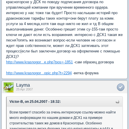
красногорске у ДСК по поводу подписания договора по
управляющей компании при вручении временного ордера.
интересно у нас тоже так будет! Просто наслышан историй про
драконовские тарифы таких контор+они берут плату за комм.
услуги за 4 месяца,хотя там еще никто не жил и тд В общем
выколачивание денег. Особенно грешит этим су-155-там просто
ключи не дают если есть возражения. интересно с ДСК1 такая же
песня?опять же возникает вопрос-если человек не согласен и
ждет прав собственности, может ли ДСК1 затягивать этот
процесс(если был заключен договор на оформление с помощью
ДСК1)?
http://www.krasnogor...e.php?pos=-1851
-сам образец договора
http://www.krasnogor...opic.php?t=2294
-ветка форума
Layma
25 Apr 2007
Victor-B, on 25.04.2007 - 18:32:
Всем привет! спасибо за очень интересную ссылку-можно найти
много информации по нашим домам и ДСК1 на примере
строительства таких же домов в Красногорье. Особенно
заинтересовала ветка форума тех кто купил квартиры в п44т в