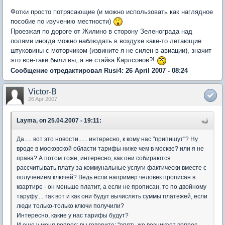
Фотки просто потрясающие (и можно использовать как наглядное
пособие по изучению местности)
Проезжая по дороге от Жилино в сторону Зеленограда над
полями иногда можно наблюдать в воздухе каке-то летающие
штуковины с моторчиком (извините я не силен в авиации), значит
это все-таки были вы, а не стайка Карлсонов?!
Сообщение отредактировал Rusi4: 26 April 2007 - 08:24
Victor-B
26 Apr 2007
Layma, on 25.04.2007 - 19:11:
Да..... вот это новости...... интересно, к кому нас "припишут"? Ну
вроде в московской области тарифы ниже чем в москве? или я не
права? А потом тоже, интересно, как они собираются
рассчитывать плату за коммунальные услуги фактически вместе с
получением ключей? Ведь если например человек прописан в
квартире - он меньше платит, а если не прописан, то по двойному
таруфу.... так вот и как они будут вычислять суммы платежей, если
люди только-только ключи получили?
Интересно, какие у нас тарифы будут?
И еще у меня вопрос: вы говорите: "опять же возникает вопрос-