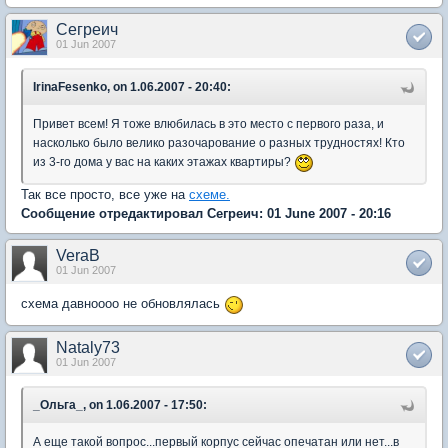
Сегреич
01 Jun 2007
IrinaFesenko, on 1.06.2007 - 20:40:
Привет всем! Я тоже влюбилась в это место с первого раза, и
насколько было велико разочарование о разных трудностях! Кто
из 3-го дома у вас на каких этажах квартиры?
Так все просто, все уже на
схеме.
Сообщение отредактировал Сегреич: 01 June 2007 - 20:16
VeraB
01 Jun 2007
схема давноооо не обновлялась
Nataly73
01 Jun 2007
_Ольга_, on 1.06.2007 - 17:50:
А еще такой вопрос...первый корпус сейчас опечатан или нет...в