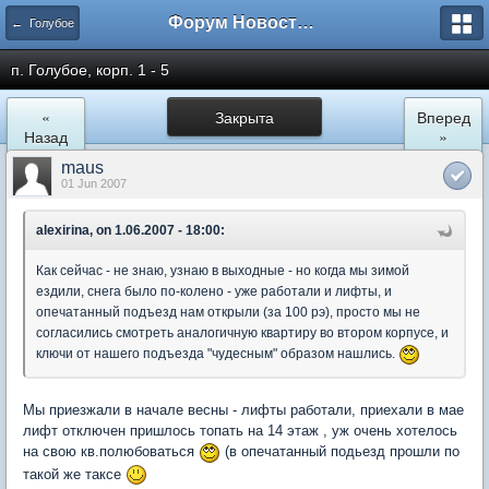
Форум Новостройки
← Голубое
п. Голубое, корп. 1 - 5
«
Закрыта
Вперед
Назад
»
maus
01 Jun 2007
alexirina, on 1.06.2007 - 18:00:
Как сейчас - не знаю, узнаю в выходные - но когда мы зимой
ездили, снега было по-колено - уже работали и лифты, и
опечатанный подъезд нам открыли (за 100 рэ), просто мы не
согласились смотреть аналогичную квартиру во втором корпусе, и
ключи от нашего подъезда "чудесным" образом нашлись.
Мы приезжали в начале весны - лифты работали, приехали в мае
лифт отключен пришлось топать на 14 этаж , уж очень хотелось
на свою кв.полюбоваться
(в опечатанный подьезд прошли по
такой же таксе