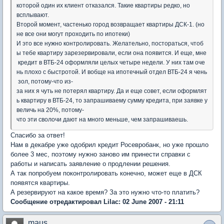
которой один их клиент отказался. Такие квартиры редко, но
всплывают.
Второй момент, частенько город возвращает квартиры ДСК-1. (но
не все они могут проходить по ипотеки)
И это все нужно контролировать. Желательно, постораться, чтоб
ы тебе квартиру зарезервировали, если она появится. И еще, мне
кредит в ВТБ-24 оформляли целых четыре недели. У них там оче
нь плохо с быстротой. И вобще на ипотечный отдел ВТБ-24 я чень
зол, потому-что из-
за них я чуть не потерял квартиру. Да и еще совет, если оформлят
ь квартиру в ВТБ-24, то запрашиваему сумму кредита, при заявке у
величь на 20%, потому-
что эти сволочи дают на много меньше, чем запрашиваешь.
Спасибо за ответ!
Нам в декабре уже одобрил кредит Росевробанк, но уже прошло
более 3 мес, поэтому нужно заново им принести справки с
работы и написать заявление о продлении решения.
А так попробуем поконтролировать конечно, может еще в ДСК
появятся квартиры.
А резервируют на какое время? За это нужно что-то платить?
Сообщение отредактировал Lilac: 02 June 2007 - 21:11
maus