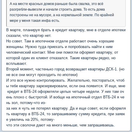
А на месте красных домов раньше была свалка, это всё
разгребли-вывезли и начали строить дома. То есть дома
построены не на мусоре, а на нормлаьной земле. По крайней
мере у меня такая инфа есть.
В марте, планируя брать в кредит квартиру, мне в отделе ипотеки
сказали, что квартир нет.
Но совет. Там в ипотечном отделе работают очень хорошие
женщины. Нужно туда приехать и попробовать найти к ним
человеческий контакт. Мне они помогли оформит квартиру, от
которой один их клиент отказался. Такие квартиры редко, но
всплывают.
Второй момент, частенько город возвращает квартиры ДСК-1. (но
не все они могут проходить по ипотеки)
И это все нужно контролировать. Желательно, постораться, чтоб
ы тебе квартиру зарезервировали, если она появится. И еще, мне
кредит в ВТБ-24 оформляли целых четыре недели. У них там оч
ень плохо с быстротой. И вобще на ипотечный отдел ВТБ-24 я че
нь зол, потому-что из-
за них я чуть не потерял квартиру. Да и еще совет, если оформля
ть квартиру в ВТБ-24, то запрашиваему сумму кредита, при заявк
е увеличь на 20%, потому-
что эти сволочи дают на много меньше, чем запрашиваешь.