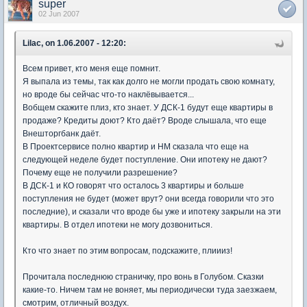
super
02 Jun 2007
Lilac, on 1.06.2007 - 12:20:
Всем привет, кто меня еще помнит.
Я выпала из темы, так как долго не могли продать свою комнату,
но вроде бы сейчас что-то наклёвывается...
Вобщем скажите плиз, кто знает. У ДСК-1 будут еще квартиры в
продаже? Кредиты доют? Кто даёт? Вроде слышала, что еще
Внешторгбанк даёт.
В Проектсервисе полно квартир и НМ сказала что еще на
следующей неделе будет поступление. Они ипотеку не дают?
Почему еще не получили разрешение?
В ДСК-1 и КО говорят что осталось 3 квартиры и больше
поступления не будет (может врут? они всегда говорили что это
последние), и сказали что вроде бы уже и ипотеку закрыли на эти
квартиры. В отдел ипотеки не могу дозвониться.
Кто что знает по этим вопросам, подскажите, плиииз!
Прочитала последнюю страничку, про вонь в Голубом. Сказки
какие-то. Ничем там не воняет, мы периодически туда заезжаем,
смотрим, отличный воздух.