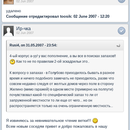
02 Jun 2007
удалено
Сообщение отредактировал toosik: 02 June 2007 - 12:20
Ир-чка
02 Jun 2007
Rusi4, on 31.05.2007 - 23:54:
4-ый корпус а-уу! у вас пополнение, а вы все в поисках запахов!!
Как то не по правилам 2-ой эскадрильи это..
К вопросу о запахах - в Гол
у
бово приходилось бывать в разное
время и ничего подобного замечать не приходилось, разве что
совсем недавно следуя от желтых домов через поле в сторону
Жилино (мимо гаражей) в одном месте (примерно на полпути)
почувствовал какой-то специфический запах то ли от
запруженной местности то ли еще от чего... но он
распространяется только на очень ограниченную местность...
Я извиняюсь за невнимательное чтение ветки!!!
Всем новым соседям привет и добро пожаловать в нашу