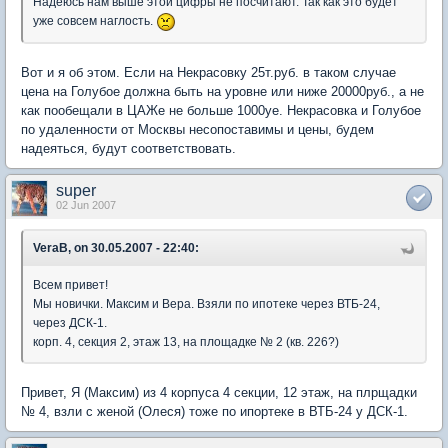
Надеюсь нам выше этой цифры не посчитают. Так как это будет
уже совсем наглость.
Вот и я об этом. Если на Некрасовку 25т.руб. в таком случае
цена на Голубое должна быть на уровне или ниже 20000руб., а не
как пообещали в ЦАЖе не больше 1000уе. Некрасовка и Голубое
по удаленности от Москвы несопоставимы и цены, будем
надеяться, будут соответствовать.
super
02 Jun 2007
VeraB, on 30.05.2007 - 22:40:
Всем привет!
Мы новички. Максим и Вера. Взяли по ипотеке через ВТБ-24,
через ДСК-1.
корп. 4, секция 2, этаж 13, на площадке № 2 (кв. 226?)
Привет, Я (Максим) из 4 корпуса 4 секции, 12 этаж, на плрщадки
№ 4, взли с женой (Олеся) тоже по ипортеке в ВТБ-24 у ДСК-1.