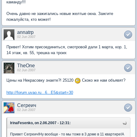
каманду!!!
Очень давно не зажигались новые желтые окна. Зажгите
пожалуйста, кто может!
annatrp
02 Jun 2007
Привет! Хотим присоединиться, смотровой дали 1 марта, кор. 1,
14 этаж, кв. 55, трешка на троих
TheOne
02 Jun 2007
Цены на Некрасовку знаете?! 25120
Скоко же нам объявят?
http://forum.uvao.ru...6...E5&start=30
Сегреич
02 Jun 2007
IrinaFesenko, on 2.06.2007 - 12:31:
Привет Сегреич!Ну вообще - то мы тоже в 3 доме в 11 квартире!А