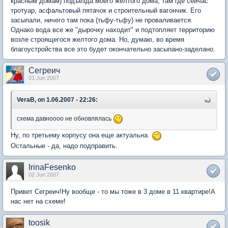
красным домам) подъезда моего желтого дома, там где сейчас
тротуар, асфальтовый пятачок и строительный вагончик. Его
засыпали, ничего там пока (тьфу-тьфу) не проваливается.
Однако вода все же "дырочку находит" и подтопляет территорию
возле строящегося желтого дома. Но, думаю, во время
благоустройства все это будет окончательно засыпано-заделано.
Сегреич
01 Jun 2007
VeraB, on 1.06.2007 - 22:26:
схема давноооо не обновлялась
Ну, по третьему корпусу она еще актуальна.
Остальные - да, надо подправить.
IrinaFesenko
02 Jun 2007
Привет Сегреич!Ну вообще - то мы тоже в 3 доме в 11 квартире!А
нас нет на схеме!
toosik