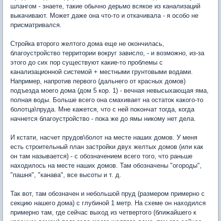
шлангом - знаете, такие обычно дерьмо всякое из канализаций
выкачивают. Может даже она что-то и откачивала - я особо не
присматривался.
Стройка второго желтого дома еще не окончилась,
благоустройство территории вокруг зависло, - и возможно, из-за
этого до сих пор существуют какие-то проблемы с
канализационной системой + местными грунтовыми водами.
Например, напротив первого (дальнего от красных домов)
подъезда моего дома (дом 5 кор. 1) - вечная невысыхающая яма,
полная воды. Больше всего она смахивает на остаток какого-то
болотца\пруда. Мне кажется, что с ней покончат тогда, когда
начнется благоустройство - пока же до ямы никому нет дела.
И кстати, насчет прудов\болот на месте наших домов. У меня
есть строительный план застройки двух желтых домов (или как
он там называется) - с обозначением всего того, что раньше
находилось на месте наших домов. Там обозначены "огороды",
"пашня", "канава", все высоты и т. д.
Так вот, там обозначен и небольшой пруд (размером примерно с
секцию нашего дома) с глубиной 1 метр. На схеме он находился
примерно там, где сейчас выход из четвертого (ближайшего к