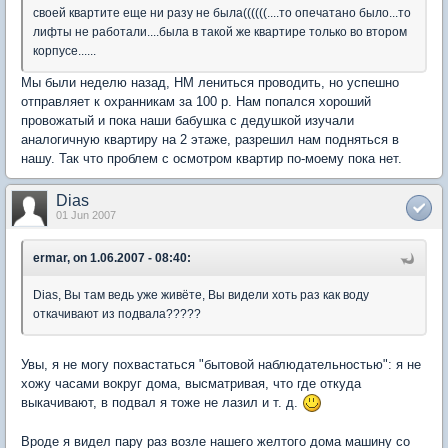
своей квартите еще ни разу не была((((((....то опечатано было...то
лифты не работали....была в такой же квартире только во втором
корпусе......
Мы были неделю назад, НМ лениться проводить, но успешно
отправляет к охранникам за 100 р. Нам попался хороший
провожатый и пока наши бабушка с дедушкой изучали
аналогичную квартиру на 2 этаже, разрешил нам подняться в
нашу. Так что проблем с осмотром квартир по-моему пока нет.
Dias
01 Jun 2007
ermar, on 1.06.2007 - 08:40:
Dias, Вы там ведь уже живёте, Вы видели хоть раз как воду
откачивают из подвала?????
Увы, я не могу похвастаться "бытовой наблюдательностью": я не
хожу часами вокруг дома, высматривая, что где откуда
выкачивают, в подвал я тоже не лазил и т. д.
Вроде я видел пару раз возле нашего желтого дома машину со