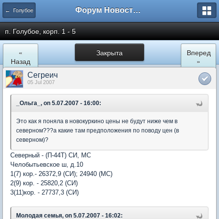
Форум Новостройки
← Голубое
п. Голубое, корп. 1 - 5
«
Закрыта
Вперед
Назад
»
Сегреич
05 Jul 2007
_Ольга_, on 5.07.2007 - 16:00:
Это как я поняла в новокуркино цены не будут ниже чем в
северном???а какие там предположения по поводу цен (в
северном)?
Северный - (П-44Т) СИ, МС
Челобытьевское ш, д.10
1(7) кор.- 26372,9 (СИ); 24940 (МС)
2(9) кор. - 25820,2 (СИ)
3(11)кор. - 27737,3 (СИ)
Молодая семья, on 5.07.2007 - 16:02: