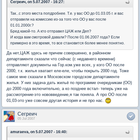
Сегреич, on 5.07.2007 - 16:27:
Так...с этого места попдробнее. Т.е. у вас ОО до 01.03.05 г. и вас
отправили на комиссию из-за того что ОО у вас после
01.01.2000г.?
Бред какой-то. А кто отправил ЦАЖ или Деп?
И когда вам смотровой давали? После 01.06.2007 года? Если
примерно в это время, то все становится более менее понятно.
Да нет,ЦАЖ здесь не причем совершенно, в районном
департаменте сказали что сейчас (с недавнего времени)
отправляют документы на Гор.ком.уже всех, у кого ОО после
2000, т.к. жилья хватает еле-еле, чтобы покрыть 2000 год. Тоже
самое мне сказали в Московском городском департаменте
жилья. У них задача дать жильё по программе очередникам (ОО)
до 2000 года включительно, а ко позднее встал- теперь уже на
рассмотрение-это нововведение,я так поняла. А про ОО после
01,03-это уже совсем другая история и не про нас.
Сегреич
05 Jul 2007
amuraeva, on 5.07.2007 - 16:40: