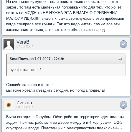
На счет малоиумущих - если внимательно почитать весь этот
закон , то там есть маленькая поправка - что для тех, кто хочет
встать на МСДЖ то НЕ НУЖНА ЭТА БУМАГА О ПРИЗНАНИИ
МАЛОИМУЩИХ!!!!! знаю т.к. сама столкнулась с этой проблемой
когда собирала все бумаги! Так что надо читать самим все эти
законы внимательно, а то вот так и обманывают народ.
VeraB
07 Jul 2007
SmallTown, on 7.07.2007 - 22:19:
ну и фотки с полей
Спасибо за инфо и фото!!
мы тоже хотели съездить сегодня, но погода подвела!
Zvezda
08 Jul 2007
Были сегодня в Голубом. Обустройство территории идет полным
ходом. При нас работали во дворе между 5 и 4 корпусами. 1-2-3
обустроены вроде. Подстанции с электричеством подключены -