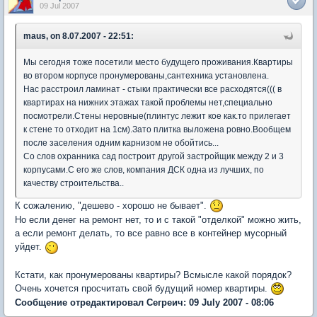
09 Jul 2007
maus, on 8.07.2007 - 22:51:
Мы сегодня тоже посетили место будущего проживания.Квартиры
во втором корпусе пронумерованы,сантехника установлена.
Нас расстроил ламинат - стыки практически все расходятся((( в
квартирах на нижних этажах такой проблемы нет,специально
посмотрели.Стены неровные(плинтус лежит кое как.то прилегает
к стене то отходит на 1см).Зато плитка выложена ровно.Вообщем
после заселения одним карнизом не обойтись...
Со слов охранника сад построит другой застройщик между 2 и 3
корпусами.С его же слов, компания ДСК одна из лучших, по
качеству строительства..
К сожалению, "дешево - хорошо не бывает".
Но если денег на ремонт нет, то и с такой "отделкой" можно жить,
а если ремонт делать, то все равно все в контейнер мусорный
уйдет.
Кстати, как пронумерованы квартиры? Всмысле какой порядок?
Очень хочется просчитать свой будущий номер квартиры.
Сообщение отредактировал Сегреич: 09 July 2007 - 08:06