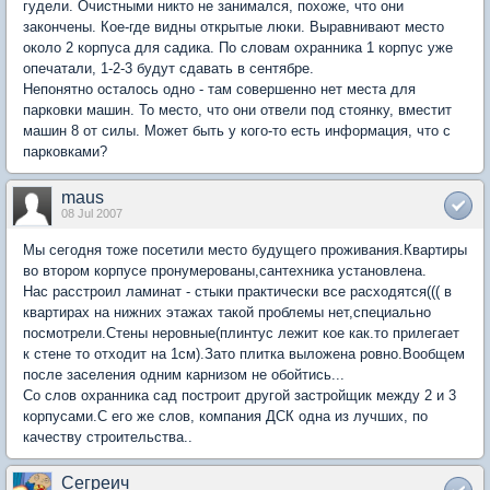
гудели. Очистными никто не занимался, похоже, что они
закончены. Кое-где видны открытые люки. Выравнивают место
около 2 корпуса для садика. По словам охранника 1 корпус уже
опечатали, 1-2-3 будут сдавать в сентябре.
Непонятно осталось одно - там совершенно нет места для
парковки машин. То место, что они отвели под стоянку, вместит
машин 8 от силы. Может быть у кого-то есть информация, что с
парковками?
maus
08 Jul 2007
Мы сегодня тоже посетили место будущего проживания.Квартиры
во втором корпусе пронумерованы,сантехника установлена.
Нас расстроил ламинат - стыки практически все расходятся((( в
квартирах на нижних этажах такой проблемы нет,специально
посмотрели.Стены неровные(плинтус лежит кое как.то прилегает
к стене то отходит на 1см).Зато плитка выложена ровно.Вообщем
после заселения одним карнизом не обойтись...
Со слов охранника сад построит другой застройщик между 2 и 3
корпусами.С его же слов, компания ДСК одна из лучших, по
качеству строительства..
Сегреич