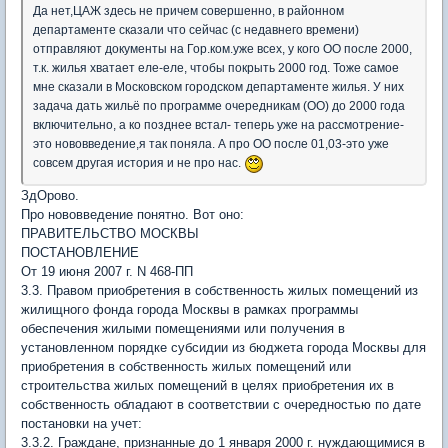
Да нет,ЦАЖ здесь не причем совершенно, в районном
департаменте сказали что сейчас (с недавнего времени)
отправляют документы на Гор.ком.уже всех, у кого ОО после 2000,
т.к. жилья хватает еле-еле, чтобы покрыть 2000 год. Тоже самое
мне сказали в Московском городском департаменте жилья. У них
задача дать жильё по программе очередникам (ОО) до 2000 года
включительно, а ко позднее встал- теперь уже на рассмотрение-
это нововведение,я так поняла. А про ОО после 01,03-это уже
совсем другая история и не про нас.
ЗдОрово.
Про нововведение понятно. Вот оно:
ПРАВИТЕЛЬСТВО МОСКВЫ
ПОСТАНОВЛЕНИЕ
От 19 июня 2007 г. N 468-ПП
3.3. Правом приобретения в собственность жилых помещений из
жилищного фонда города Москвы в рамках программы
обеспечения жилыми помещениями или получения в
установленном порядке субсидии из бюджета города Москвы для
приобретения в собственность жилых помещений или
строительства жилых помещений в целях приобретения их в
собственность обладают в соответствии с очередностью по дате
постановки на учет:
3.3.2. Граждане, признанные до 1 января 2000 г. нуждающимися в