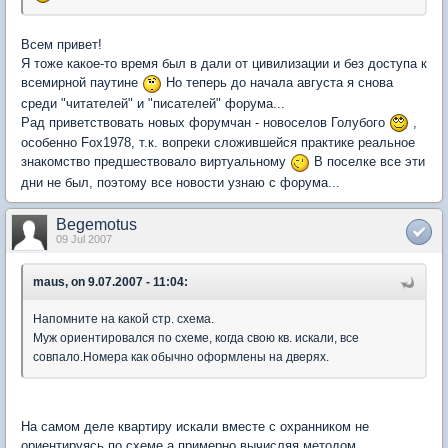
Всем привет!
Я тоже какое-то время был в дали от цивилизации и без доступа к
всемирной паутине
Но теперь до начала августа я снова
среди "читателей" и "писателей" форума...
Рад приветствовать новых форумчан - новоселов Голубого
,
особенно Fox1978, т.к. вопреки сложившейся практике реальное
знакомство предшествовало виртуальному
В поселке все эти
дни не был, поэтому все новости узнаю с форума...
Begemotus
09 Jul 2007
maus, on 9.07.2007 - 11:04:
Напомните на какой стр. схема.
Муж ориентировался по схеме, когда свою кв. искали, все
совпало.Номера как обычно оформлены на дверях.
На самом деле квартиру искали вместе с охранником не
ориентируясь по схеме а примерно вычисляя методом