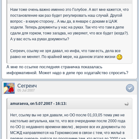
Нам тоже очень важно именно это Голубое. А вот мне кажется, что
постановление как раз будет регулировать наш случай. Другой
вопрос - в какую сторону... А мы да, в январе с доками в ЦАЖ
ходили. Теперь документы у нас на руках. Так что что там в депе
сдали для горком, тоже загадка, но уверяют, что все будет (когда?).
А у вас есть на руках документы?
Сегреич, ссылку не зря давал, но инфа, что там есть, дела все
равно не меняет. По крайней мере, на данном этапе жизни
А мне по ссылке последняя страничка показалась
информативной. Может надо в депе про ходатайство спросить?
Сегреич
05 Jul 2007
amuraeva, on 5.07.2007 - 16:13:
Нет, ссылку вы не зря давали, но ОО после 01,03,05 тема уже не
настолько актуальна, как то, что все очередники после 2000 года
по ОО (с недавнего времени ввели) , вернее все их документы по
МСЖД направляются на Горкомиссию в связи с тем, что жильё в
первую очередь даётся по программе тем, кто встал до 2000 г на