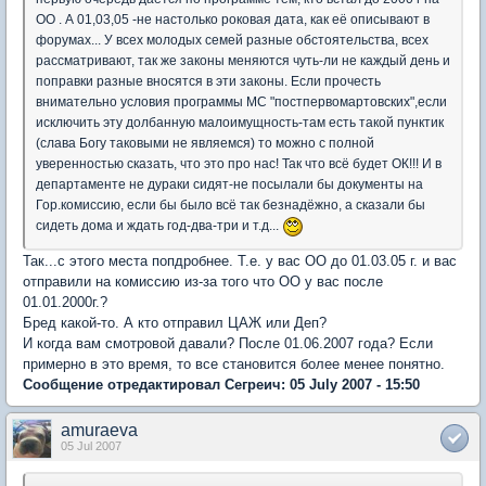
ОО . А 01,03,05 -не настолько роковая дата, как её описывают в
форумах... У всех молодых семей разные обстоятельства, всех
рассматривают, так же законы меняются чуть-ли не каждый день и
поправки разные вносятся в эти законы. Если прочесть
внимательно условия программы МС "постпервомартовских",если
исключить эту долбанную малоимущность-там есть такой пунктик
(слава Богу таковыми не являемся) то можно с полной
уверенностью сказать, что это про нас! Так что всё будет ОК!!! И в
департаменте не дураки сидят-не посылали бы документы на
Гор.комиссию, если бы было всё так безнадёжно, а сказали бы
сидеть дома и ждать год-два-три и т.д...
Так...с этого места попдробнее. Т.е. у вас ОО до 01.03.05 г. и вас
отправили на комиссию из-за того что ОО у вас после
01.01.2000г.?
Бред какой-то. А кто отправил ЦАЖ или Деп?
И когда вам смотровой давали? После 01.06.2007 года? Если
примерно в это время, то все становится более менее понятно.
Сообщение отредактировал Сегреич: 05 July 2007 - 15:50
amuraeva
05 Jul 2007