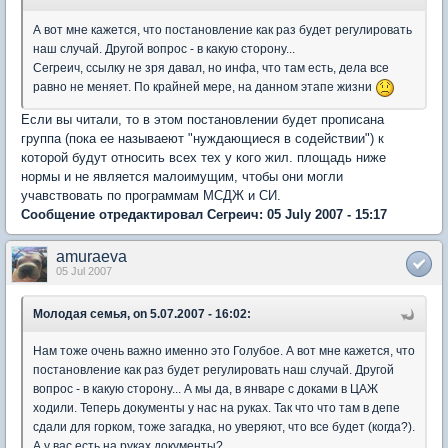
А вот мне кажется, что постановление как раз будет регулировать
наш случай. Другой вопрос - в какую сторону...
Сегреич, ссылку не зря давал, но инфа, что там есть, дела все
равно не меняет. По крайней мере, на данном этапе жизни
Если вы читали, то в этом постановлении будет прописана
группа (пока ее называеют "нуждающиеся в содействии") к
которой будут относить всех тех у кого жил. площадь ниже
нормы и не является малоимущим, чтобы они могли
учавствовать по программам МСДЖ и СИ.
Сообщение отредактировал Сегреич: 05 July 2007 - 15:17
amuraeva
05 Jul 2007
Молодая семья, on 5.07.2007 - 16:02:
Нам тоже очень важно именно это Голубое. А вот мне кажется, что
постановление как раз будет регулировать наш случай. Другой
вопрос - в какую сторону... А мы да, в январе с доками в ЦАЖ
ходили. Теперь документы у нас на руках. Так что что там в депе
сдали для горком, тоже загадка, но уверяют, что все будет (когда?).
А у вас есть на руках документы?