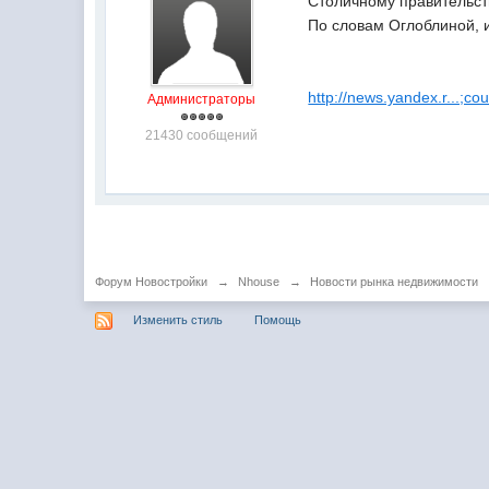
Столичному правительств
По словам Оглоблиной, 
http://news.yandex.r...;co
Администраторы
21430 сообщений
Форум Новостройки
→
Nhouse
→
Новости рынка недвижимости
Изменить стиль
Помощь