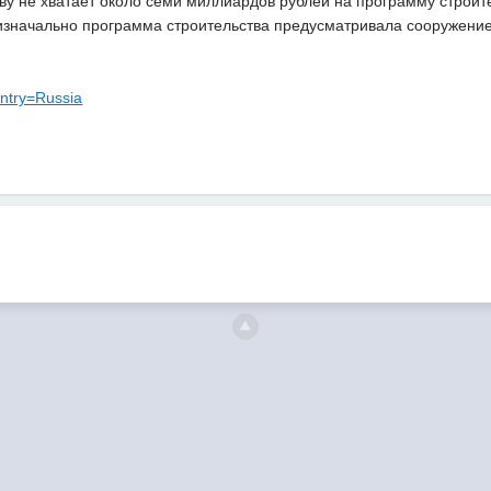
у не хватает около семи миллиардов рублей на программу строите
изначально программа строительства предусматривала сооружение 
untry=Russia