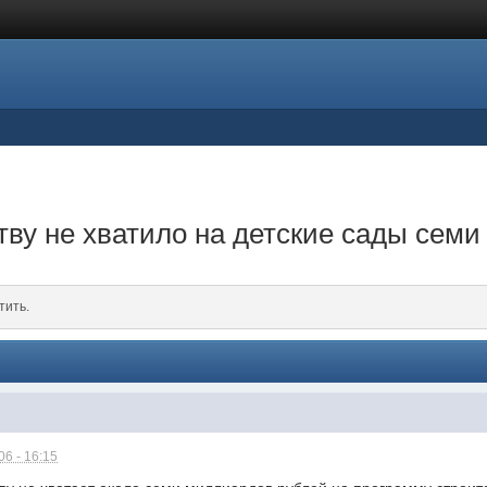
ву не хватило на детские сады сем
тить.
6 - 16:15