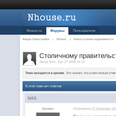
Nhouse.ru
Форумы
Пользователи
Форум Новостройки
→
Nhouse
→
Новости рынка недвижимости
.
Столичному правительст
Автор
NAS
,
Dec 27 2006 16:15
Тема находится в архиве
. Это значит, что в нее нельзя отве
В этой теме нет ответов
NAS
Аксакал
Отправлено
27 December 200