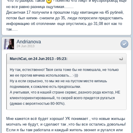
что то разброс такой
- понятно что лифт и мусоропровод еще
но все равно разница ощутимая........
Десантная 17 получили в прошлом году квитанции на 45 рублей,
потом был кипиж- снизили до 35, люди попросили предоставить
информацию об отоплении- еще опустились до 31,08 вот как то
так.....
Andrianova
24 Jun 2013
MarchCat, on 24 Jun 2013 - 05:23:
Ну так, естественно! Твоя сила тоже бы не помешала, не только
же ее против мячика использовать... :-)))
Ну а если серьезно, то мы же не на пустом месте кипишь
поднимаем, к сожалею есть предпосылки.
А учитывая, что в нашей стране сервис, разного рода контор, НЕ
клиентоориентированный, то скорей всего придется ругаться
(думаю с вероятностью 80-90%).
Мне кажется всё будет хорошо! УК понимает , что новые жильцы
молчать не будут, и сделают так ,что бы все остались довольны!
Если я бы там работала и каждый житель звонил и ругался или