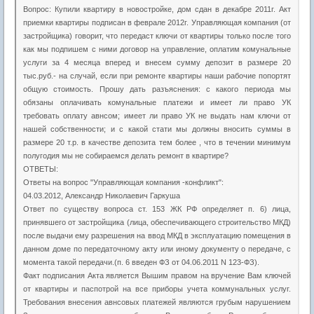
Вопрос: Купили квартиру в новостройке, дом сдан в декабре 2011г. Акт
приемки квартиры подписан в феврале 2012г. Управляющая компания (от
застройщика) говорит, что передаст ключи от квартиры только после того
как мы подпишем с ними договор на управление, оплатим комунальные
услуги за 4 месяца вперед и внесем сумму депозит в размере 20
тыс.руб.- на случай, если при ремонте квартиры наши рабочие попортят
общую стоимость. Прошу дать разъяснения: с какого периода мы
обязаны оплачивать комунальные платежи и имеет ли право УК
требовать оплату авнсом; имеет ли право УК не выдать нам ключи от
нашей собственности; и с какой стати мы должны вносить суммы в
размере 20 т.р. в качестве депозита тем более , что в течении минимум
полугодия мы не собираемся делать ремонт в квартире?
ОТВЕТЫ:
Ответы на вопрос "Управляющая компания -конфликт":
04.03.2012, Александр Николаевич Гаркуша
Ответ по существу вопроса ст. 153 ЖК РФ определяет п. 6) лица,
принявшего от застройщика (лица, обеспечивающего строительство МКД)
после выдачи ему разрешения на ввод МКД в эксплуатацию помещения в
данном доме по передаточному акту или иному документу о передаче, с
момента такой передачи.(п. 6 введен ФЗ от 04.06.2011 N 123-ФЗ).
Факт подписания Акта является Вышим правом на вручение Вам ключей
от квартиры и паспотрой на все приборы учета коммунальных услуг.
Требования внесения авнсовых платежей являются грубым нарушением