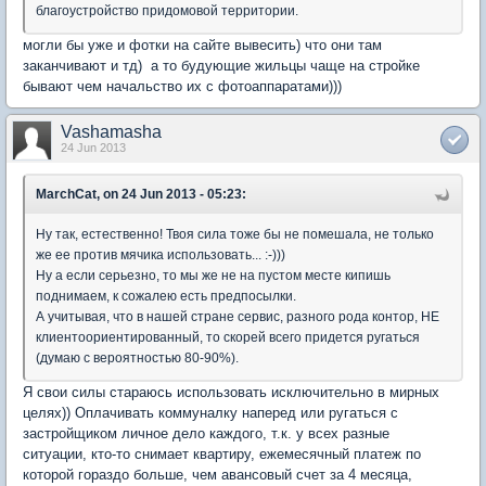
благоустройство придомовой территории.
могли бы уже и фотки на сайте вывесить) что они там
заканчивают и тд) а то будующие жильцы чаще на стройке
бывают чем начальство их с фотоаппаратами)))
Vashamasha
24 Jun 2013
MarchCat, on 24 Jun 2013 - 05:23:
Ну так, естественно! Твоя сила тоже бы не помешала, не только
же ее против мячика использовать... :-)))
Ну а если серьезно, то мы же не на пустом месте кипишь
поднимаем, к сожалею есть предпосылки.
А учитывая, что в нашей стране сервис, разного рода контор, НЕ
клиентоориентированный, то скорей всего придется ругаться
(думаю с вероятностью 80-90%).
Я свои силы стараюсь использовать исключительно в мирных
целях)) Оплачивать коммуналку наперед или ругаться с
застройщиком личное дело каждого, т.к. у всех разные
ситуации, кто-то снимает квартиру, ежемесячный платеж по
которой гораздо больше, чем авансовый счет за 4 месяца,