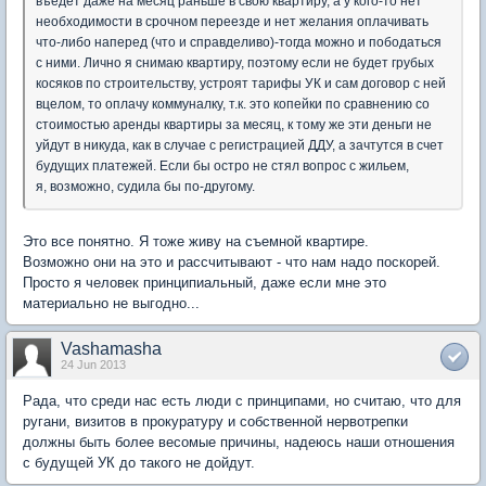
въедет даже на месяц раньше в свою квартиру, а у кого-то нет
необходимости в срочном переезде и нет желания оплачивать
что-либо наперед (что и справделиво)-тогда можно и пободаться
с ними. Лично я снимаю квартиру, поэтому если не будет грубых
косяков по строительству, устроят тарифы УК и сам договор с ней
вцелом, то оплачу коммуналку, т.к. это копейки по сравнению со
стоимостью аренды квартиры за месяц, к тому же эти деньги не
уйдут в никуда, как в случае с регистрацией ДДУ, а зачтутся в счет
будущих платежей. Если бы остро не стял вопрос с жильем,
я, возможно, судила бы по-другому.
Это все понятно. Я тоже живу на съемной квартире.
Возможно они на это и рассчитывают - что нам надо поскорей.
Просто я человек принципиальный, даже если мне это
материально не выгодно...
Vashamasha
24 Jun 2013
Рада, что среди нас есть люди с принципами, но считаю, что для
ругани, визитов в прокуратуру и собственной нервотрепки
должны быть более весомые причины, надеюсь наши отношения
с будущей УК до такого не дойдут.