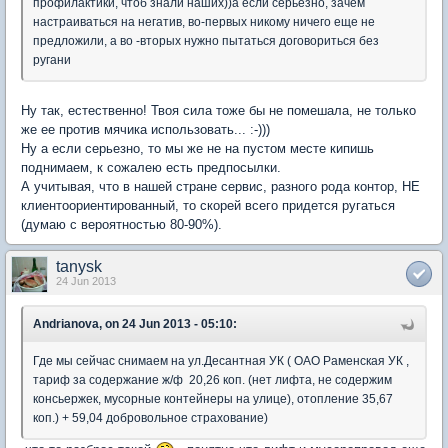
профилактики, чтоб знали наших))а если серьезно, зачем
настраиваться на негатив, во-первых никому ничего еще не
предложили, а во -вторых нужно пытаться договориться без
ругани
Ну так, естественно! Твоя сила тоже бы не помешала, не только
же ее против мячика использовать... :-)))
Ну а если серьезно, то мы же не на пустом месте кипишь
поднимаем, к сожалею есть предпосылки.
А учитывая, что в нашей стране сервис, разного рода контор, НЕ
клиентоориентированный, то скорей всего придется ругаться
(думаю с вероятностью 80-90%).
tanysk
24 Jun 2013
Andrianova, on 24 Jun 2013 - 05:10:
Где мы сейчас снимаем на ул.Десантная УК ( ОАО Раменская УК ,
тариф за содержание ж/ф 20,26 коп. (нет лифта, не содержим
консьержек, мусорные контейнеры на улице), отопление 35,67
коп.) + 59,04 добровольное страхование)