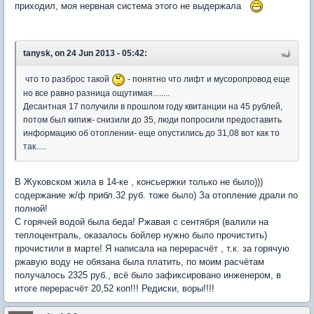
приходил, моя нервная система этого не выдержала
tanysk, on 24 Jun 2013 - 05:42:
что то разброс такой
- понятно что лифт и мусоропровод еще
но все равно разница ощутимая........
Десантная 17 получили в прошлом году квитанции на 45 рублей,
потом был кипиж- снизили до 35, люди попросили предоставить
информацию об отоплении- еще опустились до 31,08 вот как то
так.....
В Жуковском жила в 14-ке , консьержки только не было)))
содержание ж/ф прибл.32 руб. тоже было) За отопление драли по
полной!
С горячей водой была беда! Ржавая с сентября (валили на
теплоцентраль, оказалось бойлер нужно было прочистить)
прочистили в марте! Я написала на перерасчёт , т.к. за горячую
ржавую воду не обязана была платить, по моим расчётам
получалось 2325 руб., всё было зафиксировано инженером, в
итоге перерасчёт 20,52 коп!!! Редиски, воры!!!!