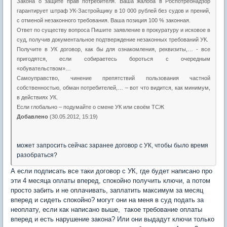
Закона о защите прав потребителя. Ваша жалоба в Роспотребнадзор
гарантирует штраф УК-Застройщику в 10 000 рублей без судов и прений,
с отменой незаконного требования. Ваша позиция 100 % законная.
Ответ по существу вопроса Пишите заявление в прокуратуру и исковое в
суд, получив документальное подтверждение незаконных требований УК.
Получите в УК договор, как бы для ознакомления, реквизиты,… - все
пригодятся, если собираетесь бороться с очередным
«обувательством»…
Самоуправство, чинение препятствий пользования частной
собственностью, обман потребителей,… – вот что видится, как минимум,
в действиях УК.
Если глобально – подумайте о смене УК или своём ТСЖ
Добавлено
(30.05.2012, 15:19)
может запросить сейчас заранее договор с УК, чтобы было время
разобраться?
А если подписать все таки договор с УК, где будет написано про
эти 4 месяца оплаты вперед, спокойно получить ключи, а потом
просто забить и не оплачивать, заплатить максимум за месяц
вперед и сидеть спокойно? могут они на меня в суд подать за
неоплату, если как написано выше, такое требование оплаты
вперед и есть нарушение закона? Или они выдадут ключи только