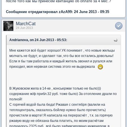
после того как мы принесем квитанцию об оплате за 4 мес.?
Сообщение отредактировал zAzA99: 24 June 2013 - 09:35
MarchCat
24 Jun 2013
Andrianova, on 24 Jun 2013 - 05:53:
Мне кажется всё будет хорошо! УК понимает , что новые жильцы
молчать не будут, и сделают так ,что бы все остались довольны!
Если я бы там работала и каждый житель звонил и ругался или
приходил, моя нервная система этого не выдержала
В Жуковском жила в 14-ке , консьержки только не было)))
содержание ж/ф прибл.32 руб. тоже было) За отопление драли по
полной!
С горячей водой была беда! Ржавая с сентября (валили на
теплоцентраль, оказалось бойлер нужно было прочистить)
прочистили в марте! Я написала на перерасчёт , т.к. за горячую
ржавую воду не обязана была платить, по моим расчётам
получалось 2325 руб., всё было зафиксировано инженером, в