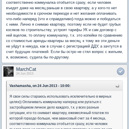
соответственно коммуналка отобъется сразу, если человек
въедет даже на месяц раньше в свою квартиру, а у кого-то нет
необходимости в срочном переезде и нет желания оплачивать
что-либо наперед (что и справделиво)-тогда можно и пободаться
с ними. Лично я снимаю квартиру, поэтому если не будет грубых
косяков по строительству, устроят тарифы УК и сам договор с
ней вцелом, то оплачу коммуналку, т.к. это копейки по сравнению
со стоимостью аренды квартиры за месяц, к тому же эти деньги
не уйдут в никуда, как в случае с регистрацией ДДУ, а зачтутся в
счет будущих платежей. Если бы остро не стял вопрос с жильем,
я, возможно, судила бы по-другому.
MarchCat
24 Jun 2013
Vashamasha, on 24 Jun 2013 - 10:00:
Я свои силы стараюсь использовать исключительно в мирных
целях)) Оплачивать коммуналку наперед или ругаться с
застройщиком личное дело каждого, т.к. у всех разные
ситуации, кто-то снимает квартиру, ежемесячный платеж по
которой гораздо больше, чем авансовый счет за 4 месяца,
соответственно коммуналка отобъется сразу, если человек