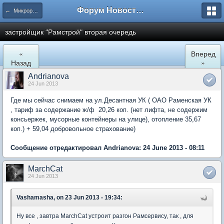
Форум Новостройки
← Микрорайон Солнечный (ул. Лучистая 1, 2, 3)
застройщик "Рамстрой" вторая очередь
«
Вперед
Назад
»
Andrianova
24 Jun 2013
Где мы сейчас снимаем на ул.Десантная УК ( ОАО Раменская УК
, тариф за содержание ж/ф 20,26 коп. (нет лифта, не содержим
консьержек, мусорные контейнеры на улице), отопление 35,67
коп.) + 59,04 добровольное страхование)
Сообщение отредактировал Andrianova: 24 June 2013 - 08:11
MarchCat
24 Jun 2013
Vashamasha, on 23 Jun 2013 - 19:34:
Ну все , завтра MarchCat устроит разгон Рамсервису, так , для