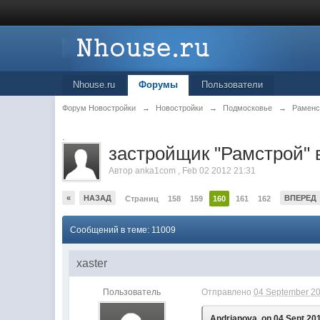
Nhouse.ru
Форумы
Пользователи
Форум Новостройки
→
Новостройки
→
Подмосковье
→
Раменс
.
застройщик "Рамстрой" 
Автор
anka1com
,
Feb 02 2012 21:31
«
НАЗАД
ВПЕРЕД
Страниц
158
159
160
161
162
Сообщений в теме: 11009
xaster
Пользователь
Отправлено
04 September 20
Andrianova, on 04 Sept 201