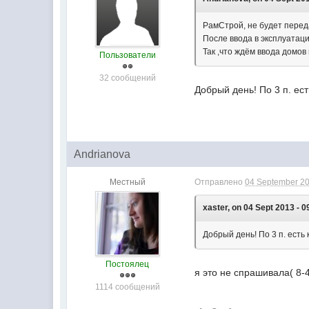
РамСтрой, не будет перед
После ввода в эксплуатаци
Так ,что ждём ввода домов
Пользователи
32 сообщений
Добрый день! По 3 п. ес
Andrianova
Местный
Отправлено
04 September 20
xaster, on 04 Sept 2013 - 0
Добрый день! По 3 п. есть
Постоялец
я это не спрашивала( 8-
1114 сообщений