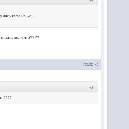
у них у кафе Ранчо) .
отовить если что????
#3182
что????