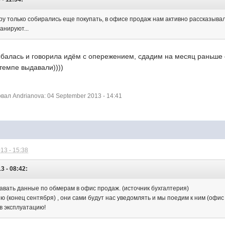
иру только собирались еще покупать, в офисе продаж нам активно рассказывал
анируют...
балась и говорила идём с опережением, сдадим на месяц раньше с
 темпе выдавали))))
ал Andrianova: 04 September 2013 - 14:41
13 - 15:38
3 - 08:42:
авать данные по обмерам в офис продаж. (источник бухгалтерия)
ю (конец сентября) , они сами будут нас уведомлять и мы поедим к ним (офис 
 в эксплуатацию!