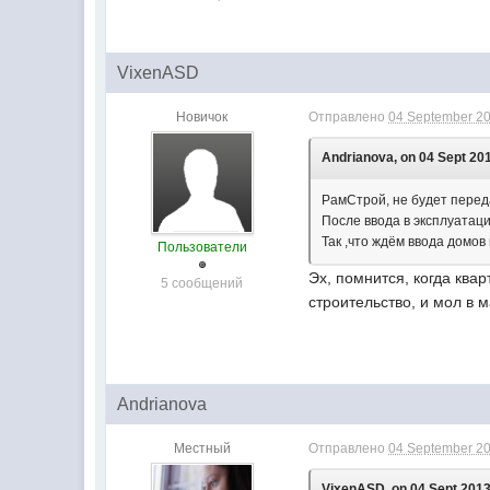
VixenASD
Новичок
Отправлено
04 September 20
Andrianova, on 04 Sept 201
РамСтрой, не будет перед
После ввода в эксплуатаци
Так ,что ждём ввода домов
Пользователи
Эх, помнится, когда ква
5 сообщений
строительство, и мол в м
Andrianova
Местный
Отправлено
04 September 20
VixenASD, on 04 Sept 2013 