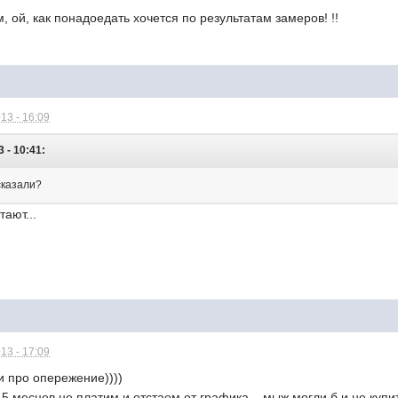
 ой, как понадоедать хочется по результатам замеров! !!
13 - 16:09
3 - 10:41:
сказали?
тают...
13 - 17:09
и про опережение))))
 5 месцев не платим и отстаем от графика... мыж могли б и не купи