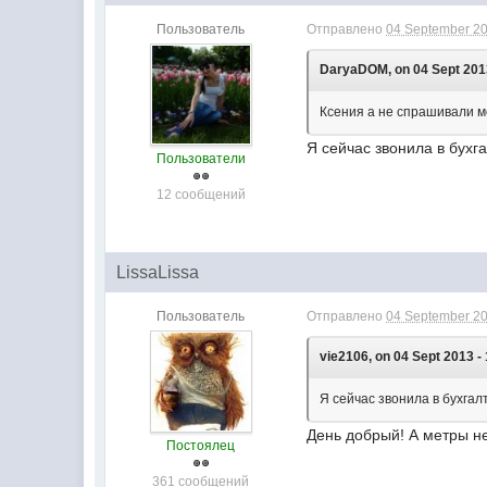
Пользователь
Отправлено
04 September 20
DaryaDOM, on 04 Sept 2013
Ксения а не спрашивали м
Я сейчас звонила в бухга
Пользователи
12 сообщений
LissaLissa
Пользователь
Отправлено
04 September 20
vie2106, on 04 Sept 2013 -
Я сейчас звонила в бухгалт
День добрый! А метры н
Постоялец
361 сообщений