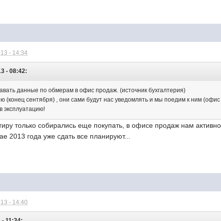
13 - 14:34
3 - 08:42:
авать данные по обмерам в офис продаж. (источник бухгалтерия)
ю (конец сентября) , они сами будут нас уведомлять и мы поедим к ним (офис 
 в эксплуатацию!
ртиру только собирались еще покупать, в офисе продаж нам активн
ае 2013 года уже сдать все планируют...
13 - 14:40
- 11:34: