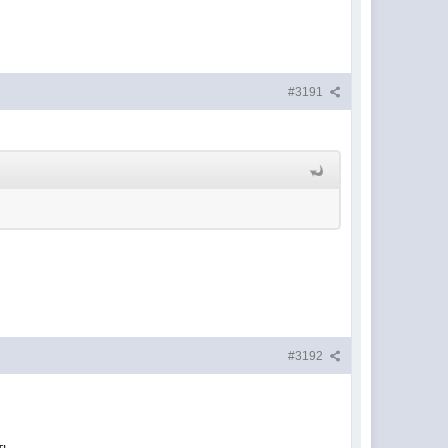
#3191
#3192
ть