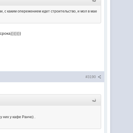
и, с каким опережением идет строительство, и мол в мае
рока)))))))
#3190
у них у кафе Ранчо) .