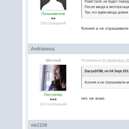
РамСтрой, не будет перед
После ввода в эксплуатаци
Так ,что ждём ввода домов
Пользователи
259 сообщений
Ксения а не спрашивали 
Andrianova
Местный
Отправлено
04 September 20
DaryaDOM, on 04 Sept 2013
Ксения а не спрашивали м
Постоялец
нет, не знаю.
1114 сообщений
vie2106