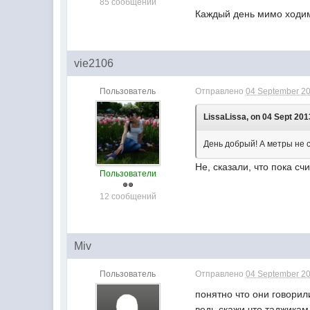
85 сообщений
Каждый день мимо ходим,
vie2106
Пользователь
Отправлено
04 September 20
LissaLissa, on 04 Sept 201
День добрый! А метры не 
Не, сказали, что пока счи
Пользователи
12 сообщений
Miv
Пользователь
Отправлено
04 September 20
понятно что они говорил
ведь скажи что таджикам