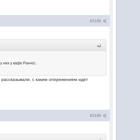
#3188
у них у кафе Ранчо) .
о рассказывали, с каким опережением идет
#3189