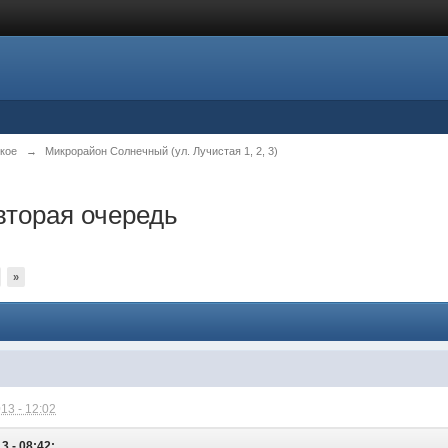
кое
→
Микрорайон Солнечный (ул. Лучистая 1, 2, 3)
вторая очередь
»
13 - 12:02
3 - 08:42: