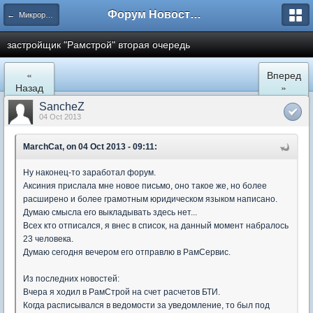
Форум Новостройки
← Микрорайон Солнечный (ул. Лучистая 1, 2, 3)
застройщик "Рамстрой" вторая очередь
«
Вперед
Назад
»
SancheZ
04 Oct 2013
MarchCat, on 04 Oct 2013 - 09:11:
Ну наконец-то заработал форум.
Аксиния прислала мне новое письмо, оно такое же, но более
расширено и более грамотным юридическом языком написано.
Думаю смысла его выкладывать здесь нет...
Всех кто отписался, я внес в список, на данный момент набралось
23 человека.
Думаю сегодня вечером его отправлю в РамСервис.
Из последних новостей:
Вчера я ходил в РамСтрой на счет расчетов БТИ.
Когда расписывался в ведомости за уведомление, то был под