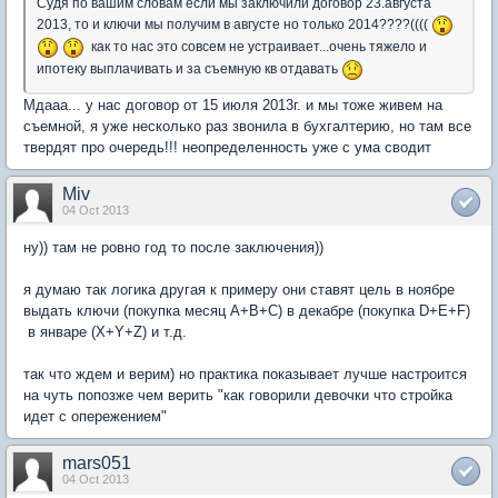
Судя по вашим словам если мы заключили договор 23.августа
2013, то и ключи мы получим в августе но только 2014????((((
как то нас это совсем не устраивает...очень тяжело и
ипотеку выплачивать и за съемную кв отдавать
Мдааа... у нас договор от 15 июля 2013г. и мы тоже живем на
съемной, я уже несколько раз звонила в бухгалтерию, но там все
твердят про очередь!!! неопределенность уже с ума сводит
Miv
04 Oct 2013
ну)) там не ровно год то после заключения))
я думаю так логика другая к примеру они ставят цель в ноябре
выдать ключи (покупка месяц A+B+C) в декабре (покупка D+E+F)
в январе (X+Y+Z) и т.д.
так что ждем и верим) но практика показывает лучше настроится
на чуть попозже чем верить "как говорили девочки что стройка
идет с опережением"
mars051
04 Oct 2013