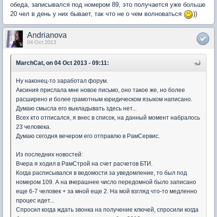
обеда, записывался под номером 89, это получается уже больше
20 чел в день у них бывает, так что не о чем волноваться
))
Andrianova
04 Oct 2013
MarchCat, on 04 Oct 2013 - 09:11:
Ну наконец-то заработал форум.
Аксиния прислала мне новое письмо, оно такое же, но более
расширено и более грамотным юридическом языком написано.
Думаю смысла его выкладывать здесь нет...
Всех кто отписался, я внес в список, на данный момент набралось
23 человека.
Думаю сегодня вечером его отправлю в РамСервис.
Из последних новостей:
Вчера я ходил в РамСтрой на счет расчетов БТИ.
Когда расписывался в ведомости за уведомление, то был под
номером 109. А на вчерашнее число передомной было записано
еще 6-7 человек + за мной еще 2. На мой взгляд что-то медленно
процес идет...
Спросил когда ждать звонка на получение ключей, спросили когда