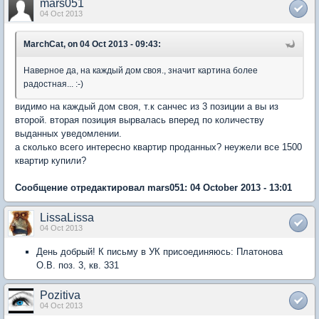
mars051
04 Oct 2013
MarchCat, on 04 Oct 2013 - 09:43:
Наверное да, на каждый дом своя., значит картина более
радостная... :-)
видимо на каждый дом своя, т.к санчес из 3 позиции а вы из
второй. вторая позиция вырвалась вперед по количеству
выданных уведомлении.
а сколько всего интересно квартир проданных? неужели все 1500
квартир купили?
Сообщение отредактировал mars051: 04 October 2013 - 13:01
LissaLissa
04 Oct 2013
День добрый! К письму в УК присоединяюсь: Платонова
О.В. поз. 3, кв. 331
Pozitiva
04 Oct 2013