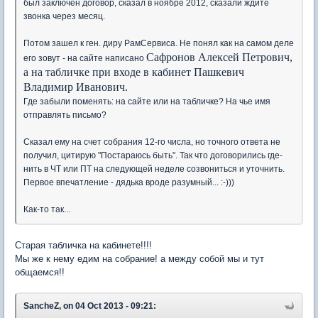
был заключен договор, сказал в ноябре 2012, сказали ждите
звонка через месяц.
Потом зашел к ген. диру РамСервиса. Не понял как на самом деле
Сафронов Алексей Петрович,
его зовут - на сайте написано
а на табличке при входе в кабинет Пашкевич
Владимир Иванович.
Где забыли поменять: на сайте или на табличке? На чье имя
отправлять письмо?
Сказал ему на счет собрания 12-го числа, но точного ответа не
получил, цитирую "Постараюсь быть". Так что договорились где-
нить в ЧТ или ПТ на следующей неделе созвониться и уточнить.
Первое впечатление - дядька вроде разумный... :-)))
Как-то так...
Старая табличка на кабинете!!!!
Мы же к нему едим на собрание! а между собой мы и тут
общаемся!!
SancheZ, on 04 Oct 2013 - 09:21: