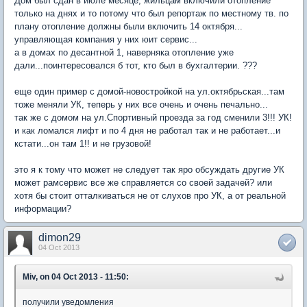
Дом был сдан в июле месяце, жильцам включили отопление
только на днях и то потому что был репортаж по местному тв. по
плану отопление должны были включить 14 октября...
управляющая компания у них юит сервис...
а в домах по десантной 1, наверняка отопление уже
дали...поинтересовался б тот, кто был в бухгалтерии. ???
еще один пример с домой-новостройкой на ул.октябрьская...там
тоже меняли УК, теперь у них все очень и очень печально...
так же с домом на ул.Спортивный проезда за год сменили 3!!! УК!
и как ломался лифт и по 4 дня не работал так и не работает...и
кстати...он там 1!! и не грузовой!
это я к тому что может не следует так яро обсуждать другие УК
может рамсервис все же справляется со своей задачей? или
хотя бы стоит отталкиваться не от слухов про УК, а от реальной
информации?
dimon29
04 Oct 2013
Miv, on 04 Oct 2013 - 11:50:
получили уведомления