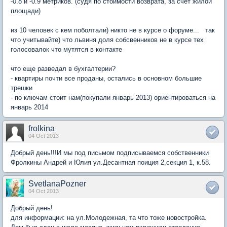
-0.8 и -0.9 метриков. (судя по стоимости возврата, за счет жилой
площади)
из 10 человек с кем поболтали) никто не в курсе о форуме... так
что учитывайте) что львиня доля собсвенников не в курсе тех
голосовалок что мутятся в контакте
что еще разведал в бухгалтерии?
- квартиры почти все проданы, остались в основном большие
трешки
- по ключам стоит нам(покупали январь 2013) ориентироваться на
январь 2014
frolkina
04 Oct 2013
Добрый день!!!И мы под письмом подписываемся собственники
Фролкины Андрей и Юлия ул.Десантная поиция 2,секция 1, к.58.
SvetlanaPozner
04 Oct 2013
Добрый день!
для информации: на ул.Молодежная, та что тоже новостройка.