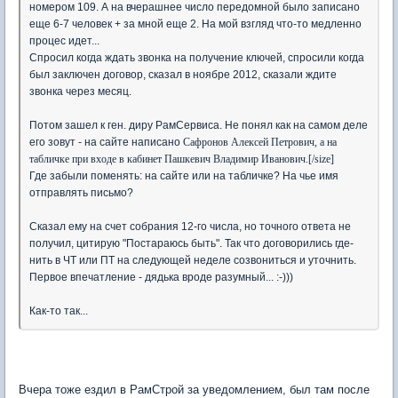
номером 109. А на вчерашнее число передомной было записано
еще 6-7 человек + за мной еще 2. На мой взгляд что-то медленно
процес идет...
Спросил когда ждать звонка на получение ключей, спросили когда
был заключен договор, сказал в ноябре 2012, сказали ждите
звонка через месяц.
Потом зашел к ген. диру РамСервиса. Не понял как на самом деле
его зовут - на сайте написано
Сафронов Алексей Петрович, а на
табличке при входе в кабинет Пашкевич Владимир Иванович.[/size]
Где забыли поменять: на сайте или на табличке? На чье имя
отправлять письмо?
Сказал ему на счет собрания 12-го числа, но точного ответа не
получил, цитирую "Постараюсь быть". Так что договорились где-
нить в ЧТ или ПТ на следующей неделе созвониться и уточнить.
Первое впечатление - дядька вроде разумный... :-)))
Как-то так...
Вчера тоже ездил в РамСтрой за уведомлением, был там после